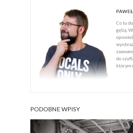
PAWEŁ
Co tu d
gębą. Wł
opowieśc
wyobraź
zaawans
do szufl
którym m
PODOBNE WPISY