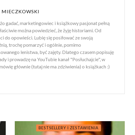
 MIECZKOWSKI
użo gadać, marketingowiec i książkowy pasjonat pełną
aściwie można powiedzieć, że żyję historiami. Od
i do opowieści. Lubię się posiłować ze swoją
nią, trochę pomarzyć i ogólnie, pomimo
owanego lenistwa, być zajęty. Dlatego czasem popisuję
ady i prowadzę na YouTubie kanał "Posłuchajcie", w
ówię głównie (tutaj nie ma zdziwienia) o książkach :)
BESTSELLERY I ZESTAWIENIA