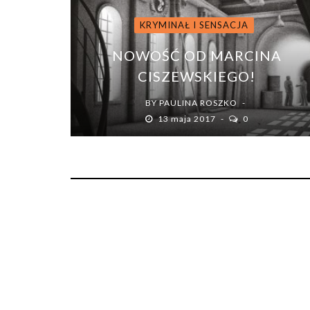
KRYMINAŁ I SENSACJA
NOWOŚĆ OD MARCINA
CISZEWSKIEGO!
BY
PAULINA ROSZKO
13 maja 2017
0