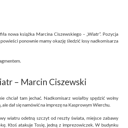
afiła nowa książka Marcina Ciszewskiego – „Wiatr”. Pozycja
owieści ponownie mamy okazję śledzić losy nadkomisarza
fragmentem.
atr
– Marcin Ciszewski
ie chciał tam jechać. Nadkomisarz wolałby spędzić wolny
, ale dał się namówić na imprezę na Kasprowym Wierchu.
wy wiatru odetną szczyt od reszty świata, miejsce zabawy
pkę. Ktoś atakuje Tosię, jedną z imprezowiczek. W budynku