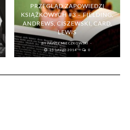
PRZEGLĄD ZAPOWIEDZI
KSIĄŻKOWYCH #3 – FIELDING,
ANDREWS, CISZEWSKI, CARD,
LEWIS
BY
PAWEŁ MIECZKOWSKI
25 lutego 2014
0