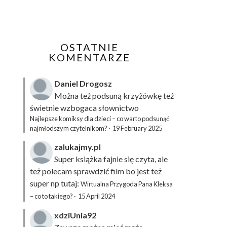
OSTATNIE
KOMENTARZE
Daniel Drogosz
Można też podsuną
krzyżówkę
też
świetnie wzbogaca słownictwo
Najlepsze komiksy dla dzieci – co warto podsunąć
najmłodszym czytelnikom?
·
19 February 2025
zalukajmy.pl
Super książka fajnie się czyta, ale
też polecam sprawdzić film bo jest też
super np tutaj:
Wirtualna Przygoda Pana Kleksa
– co to takiego?
·
15 April 2024
xdziUnia92