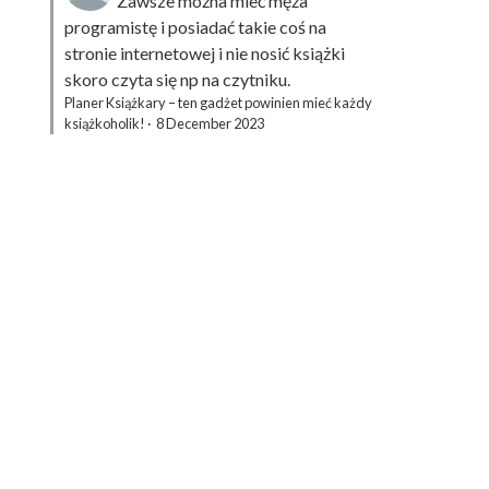
Zawsze można mieć męża
programistę i posiadać takie coś na
stronie internetowej i nie nosić książki
skoro czyta się np na czytniku.
Planer Książkary – ten gadżet powinien mieć każdy
książkoholik!
·
8 December 2023