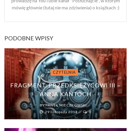
prowadzę na YouTubie kanał "Posłuchajcie", w którym
mówię głównie (tutaj nie ma zdziwienia) o książkach :)
PODOBNE WPISY
CZYTELNIA
FRAGMENT: PRZEDKSIĘŻYCOWI III –
ANNA KAŃTOCH
BY
PAWEŁ MIECZKOWSKI
29 listopada 2013
0