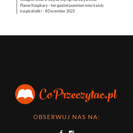
Planer Książkary – ten gadżet powinien mieć każdy
książkoholik!
·
8 December 2023
OBSERWUJ NAS NA: