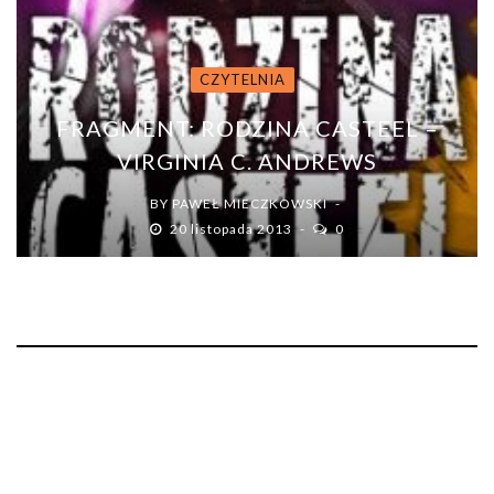
CZYTELNIA
FRAGMENT: RODZINA CASTEEL –
VIRGINIA C. ANDREWS
BY
PAWEŁ MIECZKOWSKI
20 listopada 2013
0