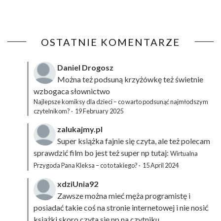
OSTATNIE KOMENTARZE
Daniel Drogosz
Można też podsuną
krzyżówkę
też świetnie
wzbogaca słownictwo
Najlepsze komiksy dla dzieci – co warto podsunąć najmłodszym
czytelnikom?
·
19 February 2025
zalukajmy.pl
Super książka fajnie się czyta, ale też polecam
sprawdzić film bo jest też super np tutaj:
Wirtualna
Przygoda Pana Kleksa – co to takiego?
·
15 April 2024
xdziUnia92
Zawsze można mieć męża programistę i
posiadać takie coś na stronie internetowej i nie nosić
książki skoro czyta się np na czytniku.