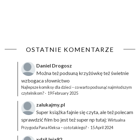
OSTATNIE KOMENTARZE
Daniel Drogosz
Można też podsuną
krzyżówkę
też świetnie
wzbogaca słownictwo
Najlepsze komiksy dla dzieci – co warto podsunąć najmłodszym
czytelnikom?
·
19 February 2025
zalukajmy.pl
Super książka fajnie się czyta, ale też polecam
sprawdzić film bo jest też super np tutaj:
Wirtualna
Przygoda Pana Kleksa – co to takiego?
·
15 April 2024
xdziUnia92