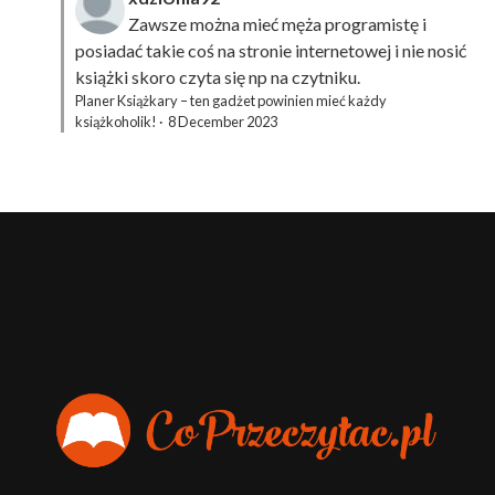
Zawsze można mieć męża programistę i
posiadać takie coś na stronie internetowej i nie nosić
książki skoro czyta się np na czytniku.
Planer Książkary – ten gadżet powinien mieć każdy
książkoholik!
·
8 December 2023