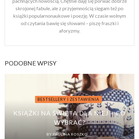
pachnących nowością. Chętnie daję się porwać dobrze
skrojonej fabule, ale z przyjemnością sięgam też po
książki popularnonaukowe i poezję. W czasie wolnym
od czytania bawię się słowami – piszę fraszki i
aforyzmy.
PODOBNE WPISY
BESTSELLERY I ZESTAWIENIA
KSIĄŻKI NA ŚWIĘTA DLA NIEJ – CO
WYBRAĆ?
BY
PAULINA ROSZKO