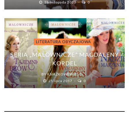
28 listopada 2023
0
LITERATURA OBYCZAJOWA
SERIA „MALOWNICZE” MAGDALENY
KORDEL
BY
KSIĄŻKOWEWIEŚCI
25 lipca 2017
0