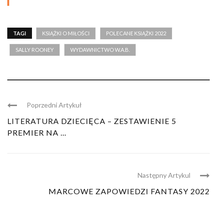
TAGI
KSIĄŻKI O MIŁOŚCI
POLECANE KSIĄŻKI 2022
SALLY ROONEY
WYDAWNICTWO W.A.B.
Poprzedni Artykuł
LITERATURA DZIECIĘCA – ZESTAWIENIE 5
PREMIER NA ...
Następny Artykul
MARCOWE ZAPOWIEDZI FANTASY 2022