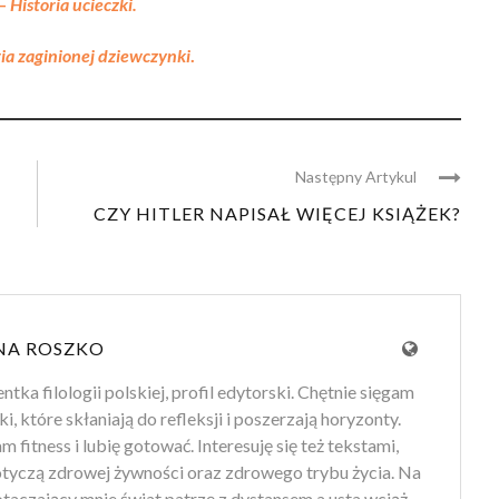
 –
Historia ucieczki.
ria zaginionej dziewczynki
.
Następny Artykul
CZY HITLER NAPISAŁ WIĘCEJ KSIĄŻEK?
NA ROSZKO
tka filologii polskiej, profil edytorski. Chętnie sięgam
ki, które skłaniają do refleksji i poszerzają horyzonty.
 fitness i lubię gotować. Interesuję się też tekstami,
otyczą zdrowej żywności oraz zdrowego trybu życia. Na
 otaczający mnie świat patrzę z dystansem a usta wciąż