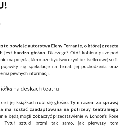
U!
0
ka
to powieść autorstwa Eleny Ferrante, o której z resztą
h jest bardzo głośno.
Dlaczego? Otóż kobieta pisze pod
nie ma pojęcia, kim może być twórczyni bestsellerowej serii.
 pojawiły się spekulacje na temat jej pochodzenia oraz
ie ma pewnych informacji.
ciółka
na deskach teatru
ce i jej książkach robi się głośno.
Tym razem za sprawą
tóra ma zostać zaadaptowana na potrzeby teatralnego
enie będą mogli zobaczyć przedstawienie w London’s Rose
n. Tytuł sztuki brzmi tak samo, jak pierwszy tom