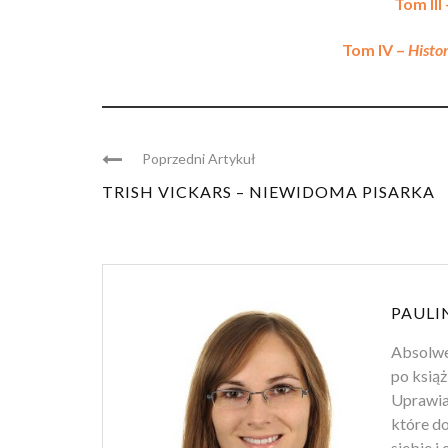
Tom III
Tom IV –
Histo
Poprzedni Artykuł
TRISH VICKARS – NIEWIDOMA PISARKA
PAULI
Absolwen
po książ
Uprawiam
które d
siebie i