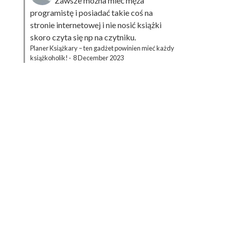
Zawsze można mieć męża
programistę i posiadać takie coś na
stronie internetowej i nie nosić książki
skoro czyta się np na czytniku.
Planer Książkary – ten gadżet powinien mieć każdy
książkoholik!
·
8 December 2023