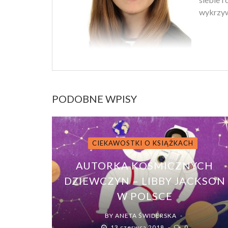
wykrzyw
PODOBNE WPISY
CIEKAWOSTKI O KSIĄŻKACH
AUTORKA KOSMICZNYCH
DZIEWCZYN – LIBBY JACKSON
W POLSCE
BY
ANETA ŚWIDERSKA
13 czerwca 2018
0