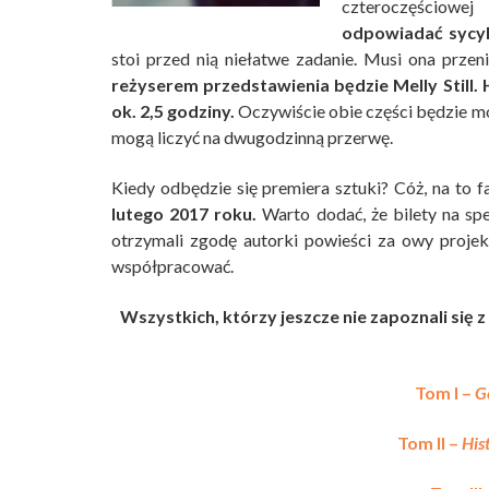
czteroczęściowej 
odpowiadać sycyli
stoi przed nią niełatwe zadanie. Musi ona przen
reżyserem przedstawienia będzie Melly Still. 
ok. 2,5 godziny.
Oczywiście obie części będzie m
mogą liczyć na dwugodzinną przerwę.
Kiedy odbędzie się premiera sztuki? Cóż, na to 
lutego 2017 roku.
Warto dodać, że bilety na sp
otrzymali zgodę autorki powieści za owy proje
współpracować.
Wszystkich, którzy jeszcze nie zapoznali się z
Tom I –
G
Tom II –
His