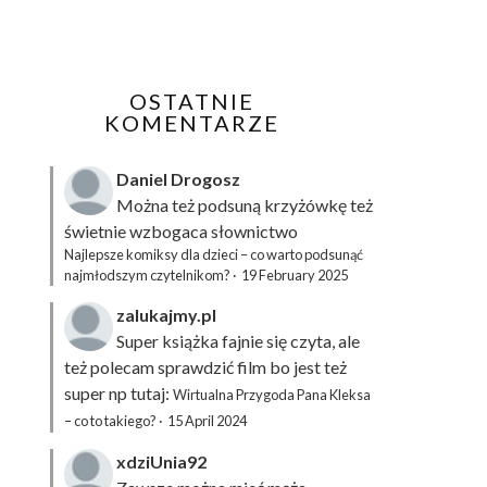
OSTATNIE
KOMENTARZE
Daniel Drogosz
Można też podsuną
krzyżówkę
też
świetnie wzbogaca słownictwo
Najlepsze komiksy dla dzieci – co warto podsunąć
najmłodszym czytelnikom?
·
19 February 2025
zalukajmy.pl
Super książka fajnie się czyta, ale
też polecam sprawdzić film bo jest też
super np tutaj:
Wirtualna Przygoda Pana Kleksa
– co to takiego?
·
15 April 2024
xdziUnia92