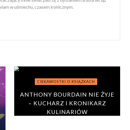
iam w uśmiechu, czasem ironicznym.
CIEKAWOSTKI O KSIĄŻKACH
ANTHONY BOURDAIN NIE ŻYJE
– KUCHARZ I KRONIKARZ
KULINARIÓW
BY
PAULINA ROSZKO
13 czerwca 2018
0