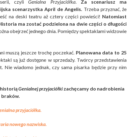
serii, czyli
Genialna Przyjaciółka
.
Za scenariusz ma
jska scenarzystka April de Angelis.
Trzeba przyznać, że
ieść na deski teatru aż cztery części powieści!
Natomiast
Historia ma zostać podzielona na dwie części o długości
ożna obejrzeć jednego dnia. Pomiędzy spektaklami widzowie
fani muszą jeszcze trochę poczekać.
Planowana data to 25
ektakl są już dostępne w sprzedaży. Twórcy przedstawienia
kt. Nie wiadomo jednak, czy sama pisarka będzie przy nim
 historią
Genialnej przyjaciółki
zachęcamy do nadrobienia
braków.
enialna przyjaciółka.
toria nowego nazwiska.