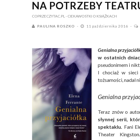
NA POTRZEBY TEATR
COPRZECZYTAC.PL
- CIEKAWOSTKI O KSIĄŻKACH
PAULINA ROSZKO
11 października 2016
Genialna przyjaciół
w ostatnich dniac
pseudonimem i nikt 
I chociaż w sieci
tożsamości, nadal n
Genialna przyja
Teraz znów o autor
słynnej serii, k
spektaklu.
Fani El
Theater Kingsto