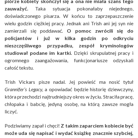
piórze kobiety skończył się a ona nie miała szans tego
zauważyć.
Taka sytuacja pokonałaby niejednego,
doświadczonego pisarza. W końcu to zaprzepaszczenie
wielu godzin ciężkiej pracy. Jednak ani Trish ani jej syn nie
zamierzali się poddawać.
O pomoc zwrócili się do
policjantów i już w kilka godzin po odkryciu
nieszczęśliwego przypadku, zespół kryminologów
studiował podane im kartki.
Dzięki skrupulatnej pracy i
ogromnego zaangażowania, funkcjonariusze odzyskali
całość tekstu.
Trish Vickars pisze nadal. Jej powieść ma nosić tytuł
Grannifer’s Legacy
,
a opowiadać będzie historię dziewczyny,
która przechodzi najtrudniejszy okres w życiu. Straciła pracę,
chłopaka i babcię, jedyną osobę, na którą zawsze mogła
liczyć.
Podziwiamy zapał i chęci!
Z takim zaparciem kobiecie być
może uda się napisać i wydać książkę znacznie szybciej,