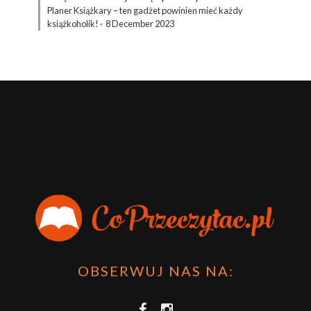
Planer Książkary – ten gadżet powinien mieć każdy
książkoholik!
·
8 December 2023
OBSERWUJ NAS NA: