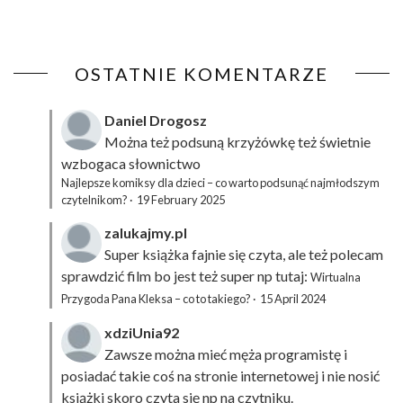
OSTATNIE KOMENTARZE
Daniel Drogosz
Można też podsuną
krzyżówkę
też świetnie
wzbogaca słownictwo
Najlepsze komiksy dla dzieci – co warto podsunąć najmłodszym
czytelnikom?
·
19 February 2025
zalukajmy.pl
Super książka fajnie się czyta, ale też polecam
sprawdzić film bo jest też super np tutaj:
Wirtualna
Przygoda Pana Kleksa – co to takiego?
·
15 April 2024
xdziUnia92
Zawsze można mieć męża programistę i
posiadać takie coś na stronie internetowej i nie nosić
książki skoro czyta się np na czytniku.