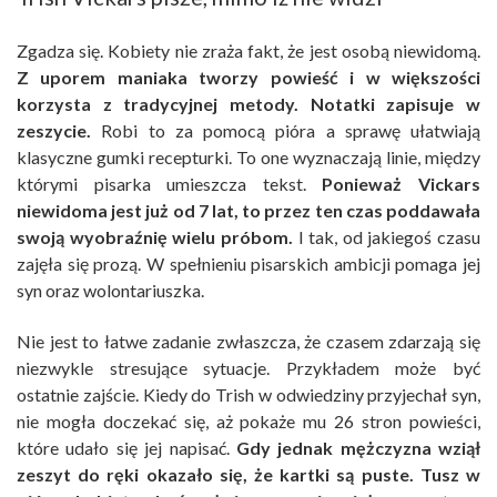
Zgadza się. Kobiety nie zraża fakt, że jest osobą niewidomą.
Z uporem maniaka tworzy powieść i w większości
korzysta z tradycyjnej metody. Notatki zapisuje w
zeszycie.
Robi to za pomocą pióra a sprawę ułatwiają
klasyczne gumki recepturki. To one wyznaczają linie, między
którymi pisarka umieszcza tekst.
Ponieważ Vickars
niewidoma jest już od 7 lat, to przez ten czas poddawała
swoją wyobraźnię wielu próbom.
I tak, od jakiegoś czasu
zajęła się prozą. W spełnieniu pisarskich ambicji pomaga jej
syn oraz wolontariuszka.
Nie jest to łatwe zadanie zwłaszcza, że czasem zdarzają się
niezwykle stresujące sytuacje. Przykładem może być
ostatnie zajście. Kiedy do Trish w odwiedziny przyjechał syn,
nie mogła doczekać się, aż pokaże mu 26 stron powieści,
które udało się jej napisać.
Gdy jednak mężczyzna wziął
zeszyt do ręki okazało się, że kartki są puste. Tusz w