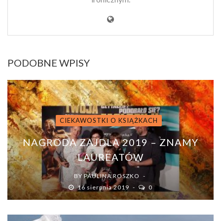
PODOBNE WPISY
CIEKAWOSTKI O KSIĄŻKACH
NAGRODA ZAJDLA 2019 – ZNAMY
LAUREATÓW
BY
PAULINA ROSZKO
16 sierpnia 2019
0