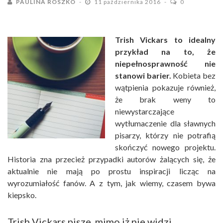
PAULINA ROSZKO
11 października 2016
0
Trish Vickars to idealny
przykład na to, że
niepełnosprawność nie
stanowi barier.
Kobieta bez
wątpienia pokazuje również,
że brak weny to
niewystarczające
wytłumaczenie dla sławnych
pisarzy, którzy nie potrafią
skończyć nowego projektu.
Historia zna przecież przypadki autorów żalących się, że
aktualnie nie mają po prostu inspiracji licząc na
wyrozumiałość fanów. A z tym, jak wiemy, czasem bywa
kiepsko.
Trish Vickars pisze, mimo iż nie widzi