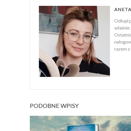
ANETA
Odkąd p
właśnie 
Ostatnio
nałogowi
razem z 
PODOBNE WPISY