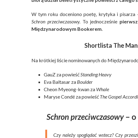
W tym roku doceniono poetę, krytyka i pisarza
Schron przeciwczasowy.
To jednocześnie
pierwsz
Międzynarodowym Bookerem
.
Shortlista The Man
Na krótkiej liście nominowanych do Międzynarod
GauZ za powieść
Standing Heavy
Eva Baltasar za
Boulder
Cheon Myeong-kwan za
Whale
Maryse Condé za powieść
The Gospel Accordi
Schron przeciwczasowy
– o
Czy należy spoglądać wstecz? Czy przeszł