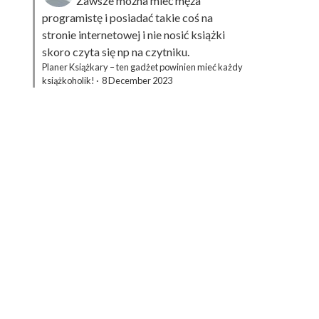
Zawsze można mieć męża
programistę i posiadać takie coś na
stronie internetowej i nie nosić książki
skoro czyta się np na czytniku.
Planer Książkary – ten gadżet powinien mieć każdy
książkoholik!
·
8 December 2023