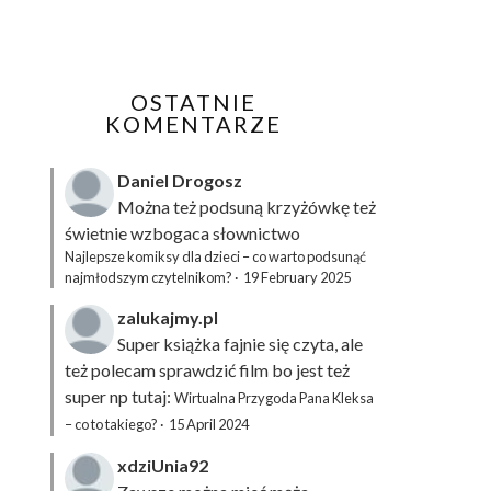
OSTATNIE
KOMENTARZE
Daniel Drogosz
Można też podsuną
krzyżówkę
też
świetnie wzbogaca słownictwo
Najlepsze komiksy dla dzieci – co warto podsunąć
najmłodszym czytelnikom?
·
19 February 2025
zalukajmy.pl
Super książka fajnie się czyta, ale
też polecam sprawdzić film bo jest też
super np tutaj:
Wirtualna Przygoda Pana Kleksa
– co to takiego?
·
15 April 2024
xdziUnia92