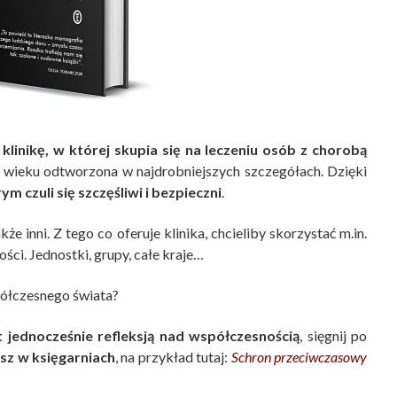
klinikę, w której skupia się na leczeniu osób z chorobą
XX wieku odtworzona w najdrobniejszych szczegółach. Dzięki
m czuli się szczęśliwi i bezpieczni
.
że inni. Z tego co oferuje klinika, chcieliby skorzystać m.in.
ści. Jednostki, grupy, całe kraje…
półczesnego świata?
st jednocześnie refleksją nad współczesnością
, sięgnij po
esz w księgarniach
, na przykład tutaj:
Schron przeciwczasowy