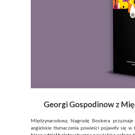
Georgi Gospodinow z Mi
Międzynarodową Nagrodę Bookera przyznaje 
angielskie tłumaczenia powieści pojawiły się w 
biorą udział beletrystyczne powieści z całego 