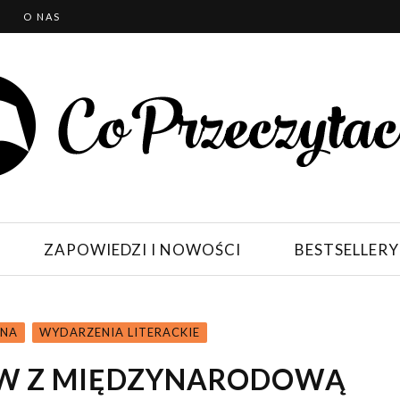
T
O NAS
ZAPOWIEDZI I NOWOŚCI
BESTSELLERY
KNA
WYDARZENIA LITERACKIE
W Z MIĘDZYNARODOWĄ