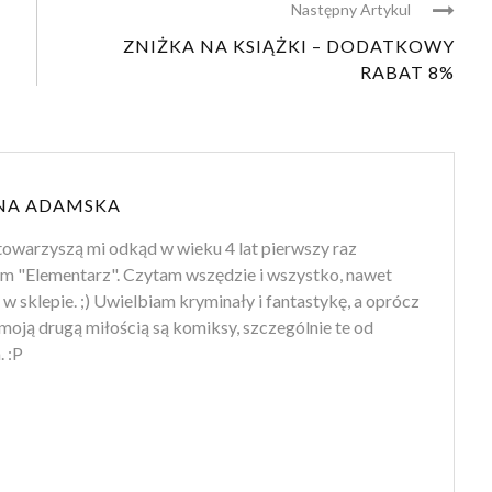
Następny Artykul
ZNIŻKA NA KSIĄŻKI – DODATKOWY
RABAT 8%
NA ADAMSKA
towarzyszą mi odkąd w wieku 4 lat pierwszy raz
m "Elementarz". Czytam wszędzie i wszystko, nawet
 w sklepie. ;) Uwielbiam kryminały i fantastykę, a oprócz
moją drugą miłością są komiksy, szczególnie te od
 :P