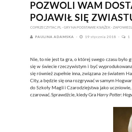
POZWOLI WAM DOSTA
POJAWIŁ SIĘ ZWIAS
COPRZECZYTAC.PL
- GRY NA PODSTAWIE KSIĄŻEK
- ZAPOWIED
PAULINA ADAMSKA
19 stycznia 2018
1
Nie, to nie jest ta gra, o której swego czasu było
się w świecie rzeczywistym i być wyprodukowana p
się również zupełnie inna, związana ze światem H
City, a będzie się ona rozgrywać w samym Hogwarcie
do Szkoły Magii i Czarodziejstwa jako uczniowie,
czarować. Sprawdźcie, kiedy Gra
Harry Potter: Hog