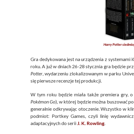
Harry Potter siedmio
Gra dedykowana jest na urządzenia z systemami iOS
roku. A już w dniach 26-28 stycznia gra będzie pr
Potter
, wydarzeniu zlokalizowanym w parku Univ
się pierwsze recenzje tej produkcji.
W tym roku będzie miała także premiera gry, o 
Pokémon Go
), w której będzie można buszować po ś
generalnie odkrywając otoczenie. Wszystko w kli
podmiot: Portkey Games, czyli linię wydawnicz
adaptacyjnych do serii
J. K. Rowling
.