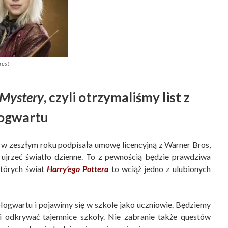
rest
 Mystery
, czyli otrzymaliśmy list z
ogwartu
er, w zeszłym roku podpisała umowę licencyjną z Warner Bros,
ła ujrzeć światło dzienne. To z pewnością będzie prawdziwa
których świat
Harry’ego Pottera
to wciąż jedno z ulubionych
 Hogwartu i pojawimy się w szkole jako uczniowie. Będziemy
 odkrywać tajemnice szkoły. Nie zabranie także questów