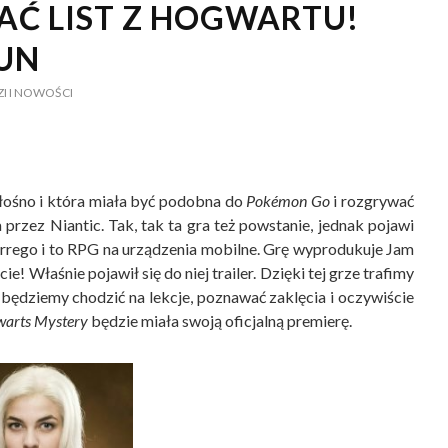
Ć LIST Z HOGWARTU!
TUN
ZI I NOWOŚCI
 głośno i która miała być podobna do
Pokémon Go
i rozgrywać
rzez Niantic. Tak, tak ta gra też powstanie, jednak pojawi
arrego i to RPG na urządzenia mobilne. Grę wyprodukuje Jam
! Właśnie pojawił się do niej trailer. Dzięki tej grze trafimy
 będziemy chodzić na lekcje, poznawać zaklęcia i oczywiście
warts Mystery
będzie miała swoją oficjalną premierę.