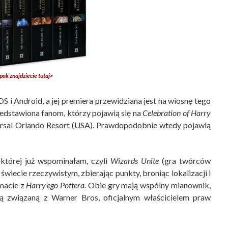
pak znajdziecie tutaj>
 i Android, a jej premiera przewidziana jest na wiosnę tego
zedstawiona fanom, którzy pojawią się na
Celebration of Harry
ersal Orlando Resort (USA). Prawdopodobnie wtedy pojawią
której już wspominałam, czyli
Wizards Unite
(gra twórców
wiecie rzeczywistym, zbierając punkty, broniąc lokalizacji i
macie z
Harry’ego Pottera.
Obie gry mają wspólny mianownik,
ą związaną z Warner Bros, oficjalnym właścicielem praw