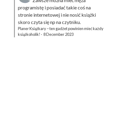
Zawsze można mieć męża
programistę i posiadać takie coś na
stronie internetowej i nie nosić książki
skoro czyta się np na czytniku.
Planer Książkary – ten gadżet powinien mieć każdy
książkoholik!
·
8 December 2023