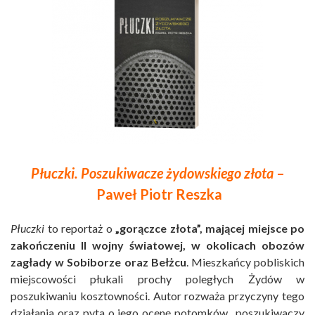
Płuczki. Poszukiwacze żydowskiego złota
–
Paweł Piotr Reszka
Płuczki
to reportaż o
„gorączce złota”, mającej miejsce po
zakończeniu II wojny światowej, w okolicach obozów
zagłady w Sobiborze oraz Bełżcu
. Mieszkańcy pobliskich
miejscowości płukali prochy poległych Żydów w
poszukiwaniu kosztowności. Autor rozważa przyczyny tego
działania oraz pyta o jego ocenę potomków „poszukiwaczy