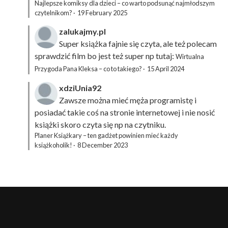
Najlepsze komiksy dla dzieci – co warto podsunąć najmłodszym
czytelnikom?
·
19 February 2025
zalukajmy.pl
Super książka fajnie się czyta, ale też polecam
sprawdzić film bo jest też super np tutaj:
Wirtualna
Przygoda Pana Kleksa – co to takiego?
·
15 April 2024
xdziUnia92
Zawsze można mieć męża programistę i
posiadać takie coś na stronie internetowej i nie nosić
książki skoro czyta się np na czytniku.
Planer Książkary – ten gadżet powinien mieć każdy
książkoholik!
·
8 December 2023