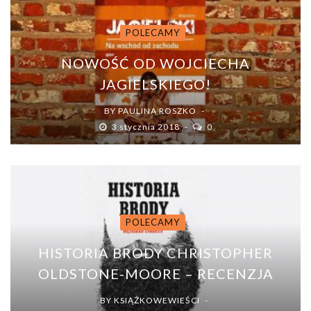
POLECAMY
NOWOŚĆ OD WOJCIECHA
JAGIELSKIEGO!
BY
PAULINA ROSZKO
3 stycznia 2018
0
POLECAMY
HISTORIA BRODY CHRISTOPHER
OLDSTONE-MOORE – RECENZJA
BY
KSIĄŻKOWEWIEŚCI