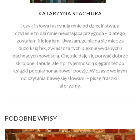
KATARZYNA STACHURA
Język i słowa fascynują mnie od dzieciństwa, a
czytanie to dla mnie nieustająca przygoda – dlatego
zostałam filologiem. Uważam, że nie da się mieć za
dużo książek, zwłaszcza tych pięknie wydanych i
pachnących nowością. Chętnie daję się porwać dobrze
skrojonej fabule, ale z przyjemnością sięgam też po
książki popularnonaukowe i poezję. W czasie wolnym
od czytania bawię się słowami – piszę fraszki i
aforyzmy.
PODOBNE WPISY