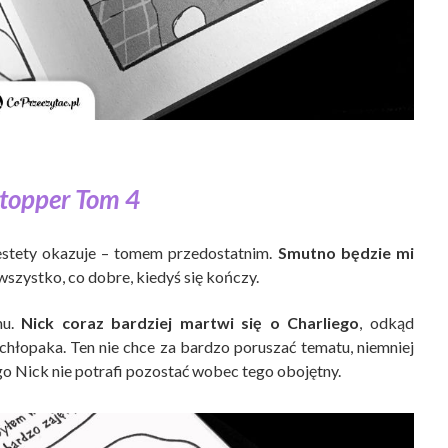
topper Tom 4
iestety okazuje – tomem przedostatnim.
Smutno będzie mi
szystko, co dobre, kiedyś się kończy.
mu.
Nick coraz bardziej martwi się o Charliego
, odkąd
hłopaka. Ten nie chce za bardzo poruszać tematu, niemniej
o Nick nie potrafi pozostać wobec tego obojętny.