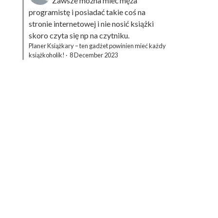
Zawsze można mieć męża
programistę i posiadać takie coś na
stronie internetowej i nie nosić książki
skoro czyta się np na czytniku.
Planer Książkary – ten gadżet powinien mieć każdy
książkoholik!
·
8 December 2023