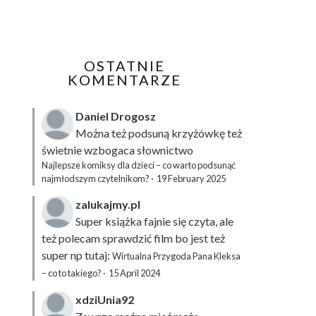
OSTATNIE
KOMENTARZE
Daniel Drogosz
Można też podsuną
krzyżówkę
też
świetnie wzbogaca słownictwo
Najlepsze komiksy dla dzieci – co warto podsunąć
najmłodszym czytelnikom?
·
19 February 2025
zalukajmy.pl
Super książka fajnie się czyta, ale
też polecam sprawdzić film bo jest też
super np tutaj:
Wirtualna Przygoda Pana Kleksa
– co to takiego?
·
15 April 2024
xdziUnia92