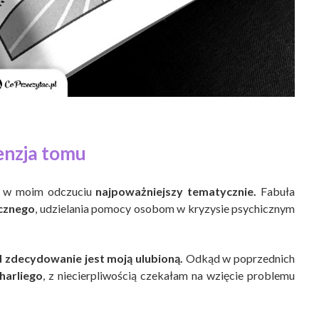
enzja tomu
st w moim odczuciu
najpoważniejszy tematycznie.
Fabuła
icznego
, udzielania pomocy osobom w kryzysie psychicznym
ąd zdecydowanie jest moją ulubioną.
Odkąd w poprzednich
harliego
, z niecierpliwością czekałam na wzięcie problemu