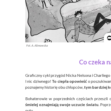
Fot. A. Alimowska
Co czeka n
Graficzny cykl przygód Nicka Nelsona i Charliego
I nic dziwnego!
To ciepła opowieść
o poszukiwani
poznajemy historię obu chłopców,
tym bardziej k
Bohaterowie w poprzednich częściach przeszli
śmielej oznajmiają swoje uczucie światu
. Popr
outu.