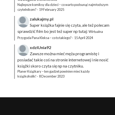
Najlepsze komiksy dla dzieci – co warto podsunąć najmłodszym
czytelnikom?
·
19 February 2025
zalukajmy.pl
Super książka fajnie się czyta, ale też polecam
sprawdzić film bo jest też super np tutaj:
Wirtualna
Przygoda Pana Kleksa – co to takiego?
·
15 April 2024
xdziUnia92
Zawsze można mieć męża programistę i
posiadać takie coś na stronie internetowej i nie nosić
książki skoro czyta się np na czytniku.
Planer Książkary – ten gadżet powinien mieć każdy
książkoholik!
·
8 December 2023