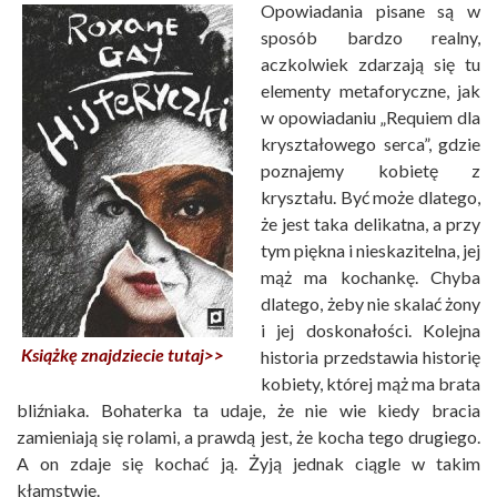
Opowiadania pisane są w
sposób bardzo realny,
aczkolwiek zdarzają się tu
elementy metaforyczne, jak
w opowiadaniu „Requiem dla
kryształowego serca”, gdzie
poznajemy kobietę z
kryształu. Być może dlatego,
że jest taka delikatna, a przy
tym piękna i nieskazitelna, jej
mąż ma kochankę. Chyba
dlatego, żeby nie skalać żony
i jej doskonałości. Kolejna
Książkę znajdziecie tutaj>>
historia przedstawia historię
kobiety, której mąż ma brata
bliźniaka. Bohaterka ta udaje, że nie wie kiedy bracia
zamieniają się rolami, a prawdą jest, że kocha tego drugiego.
A on zdaje się kochać ją. Żyją jednak ciągle w takim
kłamstwie.