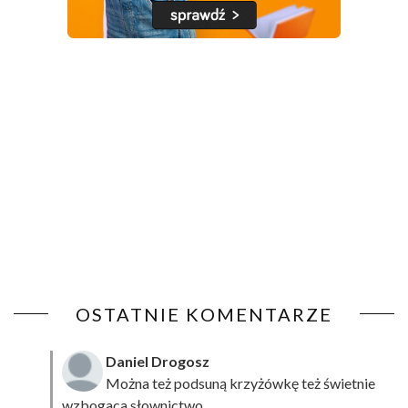
OSTATNIE KOMENTARZE
Daniel Drogosz
Można też podsuną
krzyżówkę
też świetnie
wzbogaca słownictwo