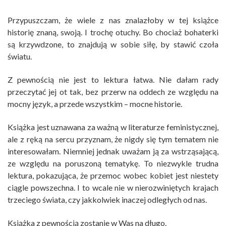
Przypuszczam, że wiele z nas znalazłoby w tej książce
historię znaną, swoją. I trochę otuchy. Bo chociaż bohaterki
są krzywdzone, to znajdują w sobie siłę, by stawić czoła
światu.
Z pewnością nie jest to lektura łatwa. Nie dałam rady
przeczytać jej ot tak, bez przerw na oddech ze względu na
mocny język, a przede wszystkim – mocne historie.
Książka jest uznawana za ważną w literaturze feministycznej,
ale z ręką na sercu przyznam, że nigdy się tym tematem nie
interesowałam. Niemniej jednak uważam ją za wstrząsającą,
ze względu na poruszoną tematykę. To niezwykle trudna
lektura, pokazująca, że przemoc wobec kobiet jest niestety
ciągle powszechna. I to wcale nie w nierozwiniętych krajach
trzeciego świata, czy jakkolwiek inaczej odległych od nas.
Książka z pewnością zostanie w Was na długo.