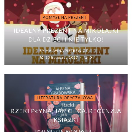
POMYSŁ NA PREZENT
IDEALNY PREZENT NA MIKOŁAJKI
DLA DZIECI I NIE TYLKO!
BY
MALWINA PIETREWICZ
30 listopada 2017
0
LITERATURA OBYCZAJOWA
RZEKI PŁYNĄ, JAK CHCĄ. RECENZJA
KSIĄŻKI
BY
AGNIESZKA JAROSŁAWSKA