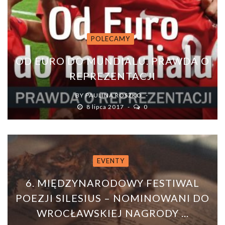
POLECAMY
OD EURO DO MUNDIALU. PRAWDA O
REPREZENTACJI
BY
PAULINA ROSZKO
8 lipca 2017
0
EVENTY
6. MIĘDZYNARODOWY FESTIWAL
POEZJI SILESIUS – NOMINOWANI DO
WROCŁAWSKIEJ NAGRODY ...