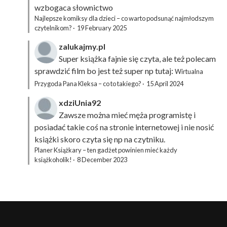
wzbogaca słownictwo
Najlepsze komiksy dla dzieci – co warto podsunąć najmłodszym
czytelnikom?
·
19 February 2025
zalukajmy.pl
Super książka fajnie się czyta, ale też polecam
sprawdzić film bo jest też super np tutaj:
Wirtualna
Przygoda Pana Kleksa – co to takiego?
·
15 April 2024
xdziUnia92
Zawsze można mieć męża programistę i
posiadać takie coś na stronie internetowej i nie nosić
książki skoro czyta się np na czytniku.
Planer Książkary – ten gadżet powinien mieć każdy
książkoholik!
·
8 December 2023