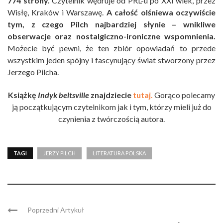
774 strony.
Czytelnik wędruje od PRL-u po XXI wiek, przez
Wisłę, Kraków i Warszawę.
A całość olśniewa oczywiście
tym, z czego Pilch najbardziej słynie – wnikliwe
obserwacje oraz nostalgiczno-ironiczne wspomnienia.
Możecie być pewni, że ten zbiór opowiadań to przede
wszystkim jeden spójny i fascynujący świat stworzony przez
Jerzego Pilcha.
Książkę
Indyk beltsville
znajdziecie
tutaj.
Gorąco polecamy
ją początkującym czytelnikom jak i tym, którzy mieli już do
czynienia z twórczością autora.
TAGI
JERZY PILCH
LITERATURA POLSKA
Poprzedni Artykuł