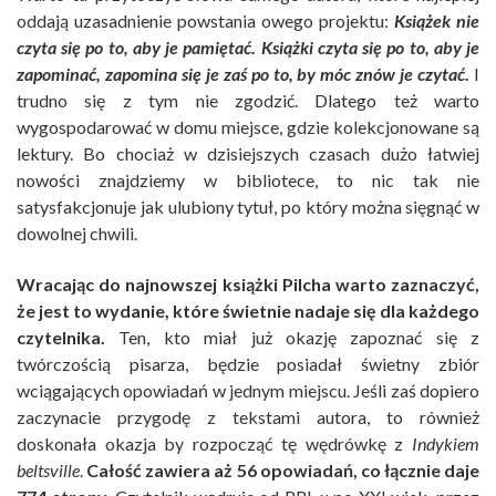
oddają uzasadnienie powstania owego projektu:
Książek nie
czyta się po to, aby je pamiętać. Książki czyta się po to, aby je
zapominać, zapomina się je zaś po to, by móc znów je czytać.
I
trudno się z tym nie zgodzić. Dlatego też warto
wygospodarować w domu miejsce, gdzie kolekcjonowane są
lektury. Bo chociaż w dzisiejszych czasach dużo łatwiej
nowości znajdziemy w bibliotece, to nic tak nie
satysfakcjonuje jak ulubiony tytuł, po który można sięgnąć w
dowolnej chwili.
Wracając do najnowszej książki Pilcha warto zaznaczyć,
że jest to wydanie, które świetnie nadaje się dla każdego
czytelnika.
Ten, kto miał już okazję zapoznać się z
twórczością pisarza, będzie posiadał świetny zbiór
wciągających opowiadań w jednym miejscu. Jeśli zaś dopiero
zaczynacie przygodę z tekstami autora, to również
doskonała okazja by rozpocząć tę wędrówkę z
Indykiem
beltsville
.
Całość zawiera aż 56 opowiadań, co łącznie daje