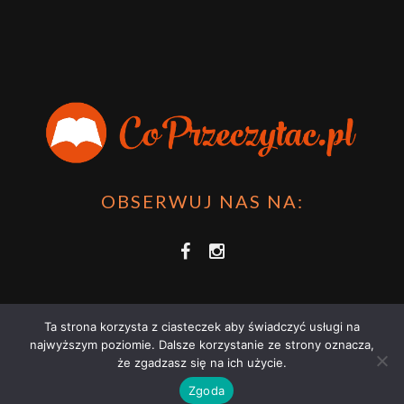
OBSERWUJ NAS NA:
Ta strona korzysta z ciasteczek aby świadczyć usługi na
najwyższym poziomie. Dalsze korzystanie ze strony oznacza,
że zgadzasz się na ich użycie.
COPRZECZYTAĆ.PL 2021 | STRONA WYKORZYSTUJE PLIKI COOKIES |
Zgoda
ZAPOZNAJ SIĘ Z
POLITYKĄ PRYWATNOŚCI