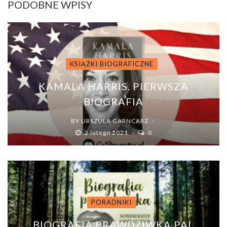
PODOBNE WPISY
KSIĄŻKI BIOGRAFICZNE
KAMALA HARRIS. PIERWSZA
BIOGRAFIA
BY
URSZULA GARNCARZ
2 lutego 2021
0
PORADNIKI
BIOGRAFIA PRAWDZIWKA PAL