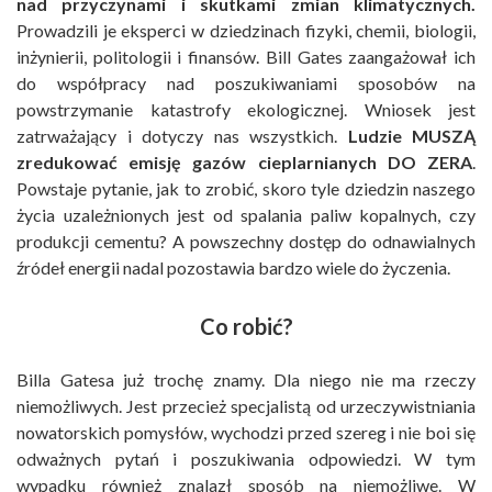
nad przyczynami i skutkami zmian klimatycznych.
Prowadzili je eksperci w dziedzinach fizyki, chemii, biologii,
inżynierii, politologii i finansów. Bill Gates zaangażował ich
do współpracy nad poszukiwaniami sposobów na
powstrzymanie katastrofy ekologicznej. Wniosek jest
zatrważający i dotyczy nas wszystkich.
Ludzie MUSZĄ
zredukować emisję gazów cieplarnianych DO ZERA
.
Powstaje pytanie, jak to zrobić, skoro tyle dziedzin naszego
życia uzależnionych jest od spalania paliw kopalnych, czy
produkcji cementu? A powszechny dostęp do odnawialnych
źródeł energii nadal pozostawia bardzo wiele do życzenia.
Co robić?
Billa Gatesa już trochę znamy. Dla niego nie ma rzeczy
niemożliwych. Jest przecież specjalistą od urzeczywistniania
nowatorskich pomysłów, wychodzi przed szereg i nie boi się
odważnych pytań i poszukiwania odpowiedzi. W tym
wypadku również znalazł sposób na niemożliwe. W