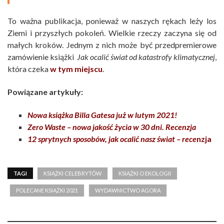
To ważna publikacja, ponieważ w naszych rękach leży los
Ziemi i przyszłych pokoleń. Wielkie rzeczy zaczyna się od
małych kroków. Jednym z nich może być przedpremierowe
zamówienie książki
Jak ocalić świat od katastrofy klimatycznej
,
która czeka
w tym miejscu
.
Powiązane artykuły:
Nowa książka Billa Gatesa już w lutym 2021!
Zero Waste – nowa jakość życia w 30 dni. Recenzja
12 sprytnych sposobów, jak ocalić nasz świat – rece
nzja
TAGI
KSIĄŻKI CELEBRYTÓW
KSIĄŻKI O EKOLOGII
POLECANE KSIĄŻKI 2021
WYDAWNICTWO AGORA