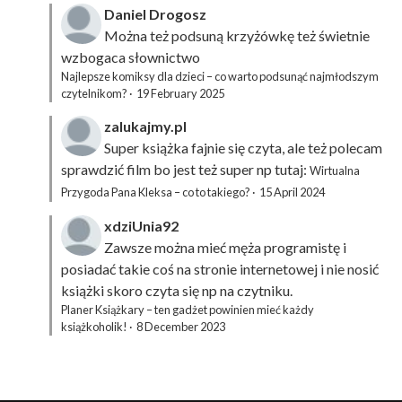
Daniel Drogosz
Można też podsuną
krzyżówkę
też świetnie
wzbogaca słownictwo
Najlepsze komiksy dla dzieci – co warto podsunąć najmłodszym
czytelnikom?
·
19 February 2025
zalukajmy.pl
Super książka fajnie się czyta, ale też polecam
sprawdzić film bo jest też super np tutaj:
Wirtualna
Przygoda Pana Kleksa – co to takiego?
·
15 April 2024
xdziUnia92
Zawsze można mieć męża programistę i
posiadać takie coś na stronie internetowej i nie nosić
książki skoro czyta się np na czytniku.
Planer Książkary – ten gadżet powinien mieć każdy
książkoholik!
·
8 December 2023