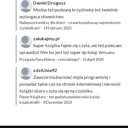
Daniel Drogosz
Można też podsuną
krzyżówkę
też świetnie
wzbogaca słownictwo
Najlepsze komiksy dla dzieci – co warto podsunąć najmłodszym
czytelnikom?
·
19 February 2025
zalukajmy.pl
Super książka fajnie się czyta, ale też polecam
sprawdzić film bo jest też super np tutaj:
Wirtualna
Przygoda Pana Kleksa – co to takiego?
·
15 April 2024
xdziUnia92
Zawsze można mieć męża programistę i
posiadać takie coś na stronie internetowej i nie nosić
książki skoro czyta się np na czytniku.
Planer Książkary – ten gadżet powinien mieć każdy
książkoholik!
·
8 December 2023