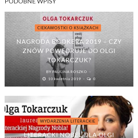
PODOBNE WPISY
CIEKAWOSTKI O KSIĄŻKACH
NAGRODA BOOKERA 2019 – CZY
ZNÓW POWĘDRUJE DO OLGI
TOKARCZUK?
BY
PAULINA ROSZKO
10 kwietnia 2019
0
WYDARZENIA LITERACKIE
LITERACKI NOBEL DLA OLGI