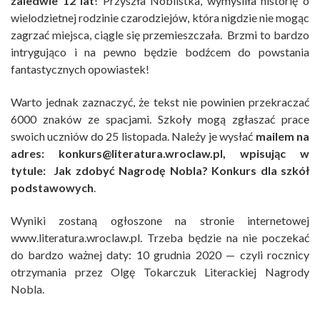
zaledwie 12 lat
! Przyszła Noblistka, wymyśliła historię o
wielodzietnej rodzinie czarodziejów, która nigdzie nie mogąc
zagrzać miejsca, ciągle się przemieszczała. Brzmi to bardzo
intrygująco i na pewno będzie bodźcem do powstania
fantastycznych opowiastek!
Warto jednak zaznaczyć, że tekst nie powinien przekraczać
6000 znaków ze spacjami. Szkoły mogą zgłaszać prace
swoich uczniów do 25 listopada. Należy je wysłać
mailem na
adres:
konkurs@literatura.wroclaw.pl
, wpisując w
tytule: Jak zdobyć Nagrodę Nobla? Konkurs dla szkół
podstawowych
.
Wyniki zostaną ogłoszone na stronie internetowej
www.literatura.wroclaw.pl. Trzeba będzie na nie poczekać
do bardzo ważnej daty: 10 grudnia 2020 — czyli rocznicy
otrzymania przez Olgę Tokarczuk Literackiej Nagrody
Nobla.