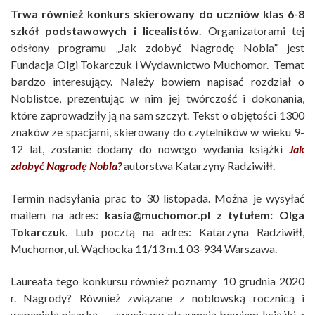
Trwa również konkurs skierowany do uczniów klas 6-8
szkół podstawowych i licealistów
. Organizatorami tej
odsłony programu „Jak zdobyć Nagrodę Nobla” jest
Fundacja Olgi Tokarczuk i Wydawnictwo Muchomor. Temat
bardzo interesujący. Należy bowiem napisać rozdział o
Noblistce, prezentując w nim jej twórczość i dokonania,
które zaprowadziły ją na sam szczyt. Tekst o objętości 1300
znaków ze spacjami, skierowany do czytelników w wieku 9-
12 lat, zostanie dodany do nowego wydania książki
Jak
zdobyć Nagrodę Nobla?
autorstwa Katarzyny Radziwiłł.
Termin nadsyłania prac to 30 listopada. Można je wysyłać
mailem na adres:
kasia@muchomor.pl
z tytułem: Olga
Tokarczuk
. Lub pocztą na adres: Katarzyna Radziwiłł,
Muchomor, ul. Wąchocka 11/13 m.1 03-934 Warszawa.
Laureata tego konkursu również poznamy 10 grudnia 2020
r. Nagrody? Również związane z noblowską rocznicą i
wspaniałą pisarką — zwycięzcy otrzymają bowiem książki z