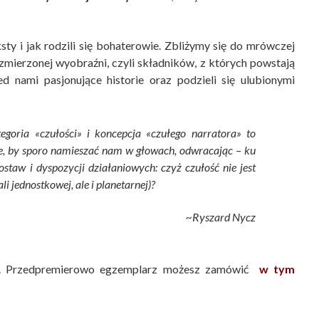
ty i jak rodzili się bohaterowie. Zbliżymy się do mrówczej
zmierzonej wyobraźni, czyli składników, z których powstają
d nami pasjonujące historie oraz podzieli się ulubionymi
oria «czułości» i koncepcja «czułego narratora» to
ne, by sporo namieszać nam w głowach, odwracając – ku
taw i dyspozycji działaniowych: czyż czułość nie jest
i jednostkowej, ale i planetarnej)?
~Ryszard Nycz
zta. Przedpremierowo egzemplarz możesz zamówić
w tym