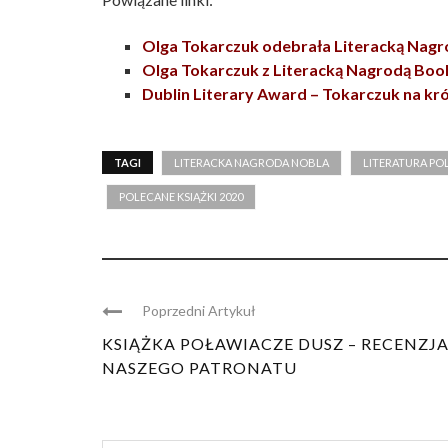
Olga Tokarczuk odebrała Literacką Nag
Olga Tokarczuk z Literacką Nagrodą Boo
Dublin Literary Award – Tokarczuk na krót
TAGI
LITERACKA NAGRODA NOBLA
LITERATURA PO
POLECANE KSIĄŻKI 2020
Poprzedni Artykuł
KSIĄŻKA POŁAWIACZE DUSZ – RECENZJ
NASZEGO PATRONATU