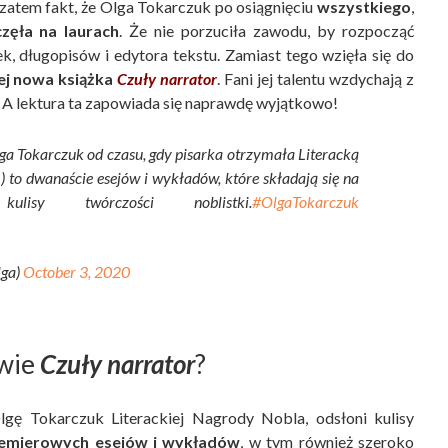
 zatem fakt, że Olga Tokarczuk po osiągnięciu
wszystkiego
,
częła na laurach
. Że nie porzuciła zawodu, by rozpocząć
ek, długopisów i edytora tekstu. Zamiast tego wzięła się do
jej nowa książka
Czuły narrator
. Fani jej talentu wzdychają z
y. A lektura ta zapowiada się naprawdę wyjątkowo!
lga Tokarczuk od czasu, gdy pisarka otrzymała Literacką
) to dwanaście esejów i wykładów, które składają się na
lisy twórczości noblistki.
#OlgaTokarczuk
lga)
October 3, 2020
wie
Czuły narrator
?
gę Tokarczuk Literackiej Nagrody Nobla, odsłoni kulisy
emierowych esejów i wykładów
, w tym również szeroko