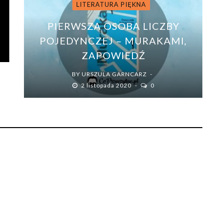
LITERATURA PIĘKNA
PIERWSZA OSOBA LICZBY
POJEDYNCZEJ – MURAKAMI,
I
ZAPOWIEDŹ
BY
URSZULA GARNCARZ
2 listopada 2020
0