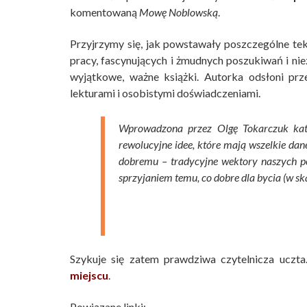
komentowaną
Mowę Noblowską
.
Przyjrzymy się, jak powstawały poszczególne teks
pracy, fascynujących i żmudnych poszukiwań i nie
wyjątkowe, ważne książki. Autorka odsłoni prze
lekturami i osobistymi doświadczeniami.
Wprowadzona przez Olgę Tokarczuk kateg
rewolucyjne idee, które mają wszelkie da
dobremu – tradycyjne wektory naszych pos
sprzyjaniem temu, co dobre dla bycia (w skal
Szykuje się zatem prawdziwa czytelnicza uc
miejscu
.
Powiązane linki: