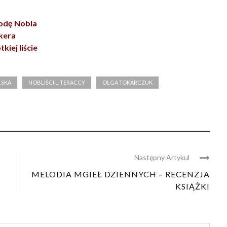
rodę Nobla
kera
kiej liście
LSKA
NOBLIŚCI LITERACCY
OLGA TOKARCZUK
Następny Artykul
A
MELODIA MGIEŁ DZIENNYCH – RECENZJA
KSIĄŻKI