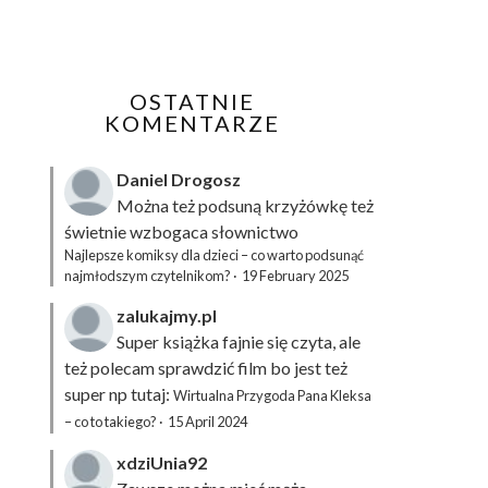
OSTATNIE
KOMENTARZE
Daniel Drogosz
Można też podsuną
krzyżówkę
też
świetnie wzbogaca słownictwo
Najlepsze komiksy dla dzieci – co warto podsunąć
najmłodszym czytelnikom?
·
19 February 2025
zalukajmy.pl
Super książka fajnie się czyta, ale
też polecam sprawdzić film bo jest też
super np tutaj:
Wirtualna Przygoda Pana Kleksa
– co to takiego?
·
15 April 2024
xdziUnia92