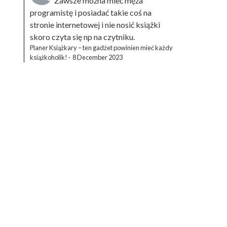
Zawsze można mieć męża
programistę i posiadać takie coś na
stronie internetowej i nie nosić książki
skoro czyta się np na czytniku.
Planer Książkary – ten gadżet powinien mieć każdy
książkoholik!
·
8 December 2023