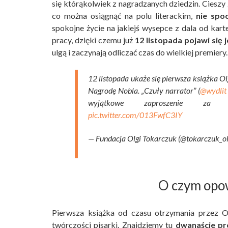
się którąkolwiek z nagradzanych dziedzin. Cieszy
co można osiągnąć na polu literackim,
nie spo
spokojne życie na jakiejś wysepce z dala od kart
pracy, dzięki czemu już
12 listopada pojawi się 
ulgą i zaczynają odliczać czas do wielkiej premier
12 listopada ukaże się pierwsza książka O
Nagrodę Nobla. „Czuły narrator” (
@wydlit
wyjątkowe zaproszenie za ku
pic.twitter.com/013FwfC3IY
— Fundacja Olgi Tokarczuk (@tokarczuk_o
O czym opo
Pierwsza książka od czasu otrzymania przez Ol
twórczości pisarki. Znajdziemy tu
dwanaście pr