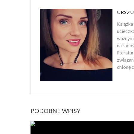
URSZU
Książka 
ucieczk
ważnym 
na rado
literatu
związan
chłonę c
PODOBNE WPISY