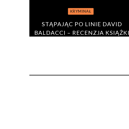
KRYMINAŁ
STĄPAJĄC PO LINIE DAVID
BALDACCI – RECENZJA KSIĄŻK
BY
URSZULA GARNCARZ
15 grudnia 2020
0