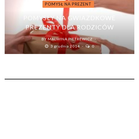
POMYSŁ NA PREZENT
POMYSŁY NA GWIAZDKOWE
PREZENTY DLA RODZICÓW
BY
MALWINA PIETREWICZ
3 grudnia 2014
0