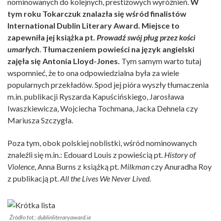
nominowanych do kolejnych, prestiżowych wyróżnień.
W
tym roku Tokarczuk znalazła się wśród finalistów
International Dublin Literary Award. Miejsce to
zapewniła jej książka pt.
Prowadź swój pług przez kości
umarłych
.
Tłumaczeniem powieści na język angielski
zajęła się Antonia Lloyd-Jones.
Tym samym warto tutaj
wspomnieć, że to ona odpowiedzialna była za wiele
popularnych przekładów. Spod jej pióra wyszły tłumaczenia
m.in. publikacji Ryszarda Kapuścińskiego, Jarosława
Iwaszkiewicza, Wojciecha Tochmana, Jacka Dehnela czy
Mariusza Szczygła.
Poza tym, obok polskiej noblistki, wśród nominowanych
znaleźli się m.in.: Edouard Louis z powieścią pt.
History of
Violence
, Anna Burns z książką pt.
Milkman
czy Anuradha Roy
z publikacją pt.
All the Lives We Never Lived
.
Źródło fot.: dublinliteraryaward.ie