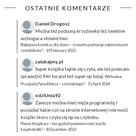
OSTATNIE KOMENTARZE
Daniel Drogosz
Można też podsuną
krzyżówkę
też świetnie
wzbogaca słownictwo
Najlepsze komiksy dla dzieci – co warto podsunąć najmłodszym
czytelnikom?
·
19 February 2025
zalukajmy.pl
Super książka fajnie się czyta, ale też polecam
sprawdzić film bo jest też super np tutaj:
Wirtualna
Przygoda Pana Kleksa – co to takiego?
·
15 April 2024
xdziUnia92
Zawsze można mieć męża programistę i
posiadać takie coś na stronie internetowej i nie nosić
książki skoro czyta się np na czytniku.
Planer Książkary – ten gadżet powinien mieć każdy
książkoholik!
·
8 December 2023