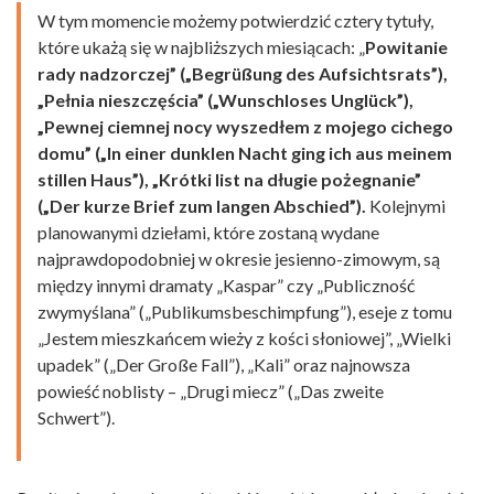
W tym momencie możemy potwierdzić cztery tytuły,
które ukażą się w najbliższych miesiącach: „
Powitanie
rady nadzorczej” („Begrüßung des Aufsichtsrats”),
„Pełnia nieszczęścia” („Wunschloses Unglück”),
„Pewnej ciemnej nocy wyszedłem z mojego cichego
domu” („In einer dunklen Nacht ging ich aus meinem
stillen Haus”), „Krótki list na długie pożegnanie”
(„Der kurze Brief zum langen Abschied”).
Kolejnymi
planowanymi dziełami, które zostaną wydane
najprawdopodobniej w okresie jesienno-zimowym, są
między innymi dramaty „Kaspar” czy „Publiczność
zwymyślana” („Publikumsbeschimpfung”), eseje z tomu
„Jestem mieszkańcem wieży z kości słoniowej”, „Wielki
upadek” („Der Große Fall”), „Kali” oraz najnowsza
powieść noblisty – „Drugi miecz” („Das zweite
Schwert”).