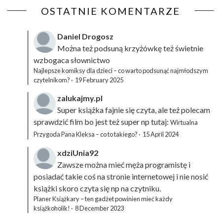
OSTATNIE KOMENTARZE
Daniel Drogosz
Można też podsuną
krzyżówkę
też świetnie
wzbogaca słownictwo
Najlepsze komiksy dla dzieci – co warto podsunąć najmłodszym
czytelnikom?
·
19 February 2025
zalukajmy.pl
Super książka fajnie się czyta, ale też polecam
sprawdzić film bo jest też super np tutaj:
Wirtualna
Przygoda Pana Kleksa – co to takiego?
·
15 April 2024
xdziUnia92
Zawsze można mieć męża programistę i
posiadać takie coś na stronie internetowej i nie nosić
książki skoro czyta się np na czytniku.
Planer Książkary – ten gadżet powinien mieć każdy
książkoholik!
·
8 December 2023