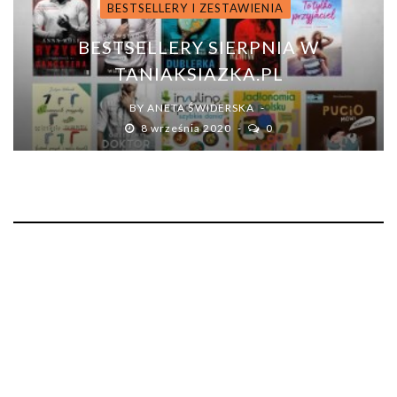
BESTSELLERY I ZESTAWIENIA
BESTSELLERY SIERPNIA W
TANIAKSIAZKA.PL
BY
ANETA ŚWIDERSKA
8 września 2020
0