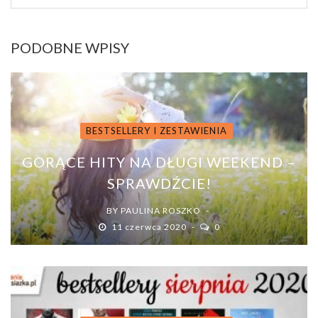
PODOBNE WPISY
BESTSELLERY I ZESTAWIENIA
GORĄCE HITY NA DŁUGI WEEKEND –
SPRAWDŹCIE!
BY
PAULINA ROSZKO
11 czerwca 2020
0