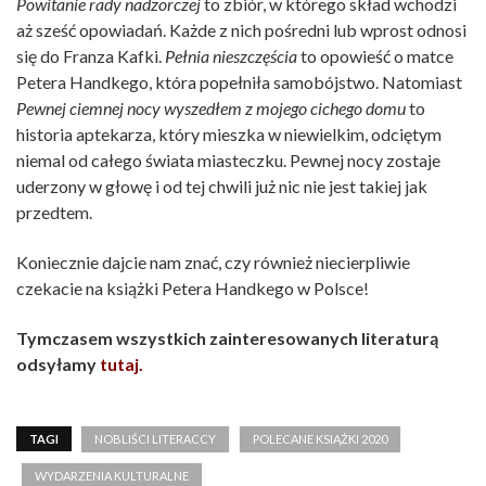
Powitanie rady nadzorczej
to zbiór, w którego skład wchodzi
aż sześć opowiadań. Każde z nich pośredni lub wprost odnosi
się do Franza Kafki.
Pełnia nieszczęścia
to opowieść o matce
Petera Handkego, która popełniła samobójstwo. Natomiast
Pewnej ciemnej nocy wyszedłem z mojego cichego domu
to
historia aptekarza, który mieszka w niewielkim, odciętym
niemal od całego świata miasteczku. Pewnej nocy zostaje
uderzony w głowę i od tej chwili już nic nie jest takiej jak
przedtem.
Koniecznie dajcie nam znać, czy również niecierpliwie
czekacie na książki Petera Handkego w Polsce!
Tymczasem wszystkich zainteresowanych literaturą
odsyłamy
tutaj.
TAGI
NOBLIŚCI LITERACCY
POLECANE KSIĄŻKI 2020
WYDARZENIA KULTURALNE