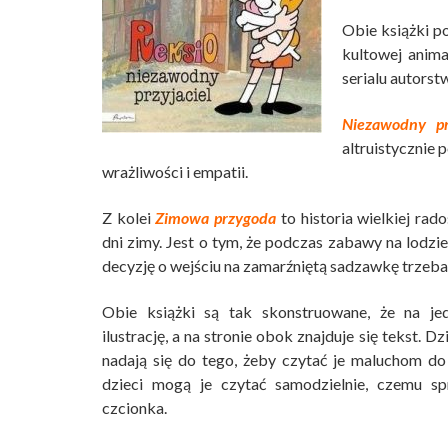
Obie książki p
kultowej anima
serialu autors
Niezawodny prz
altruistycznie
wrażliwości i empatii.
Z kolei
Zimowa przygoda
to historia wielkiej ra
dni zimy. Jest o tym, że podczas zabawy na lodzi
decyzję o wejściu na zamarźniętą sadzawkę trzeba
Obie książki są tak skonstruowane, że na je
ilustrację, a na stronie obok znajduje się tekst. D
nadają się do tego, żeby czytać je maluchom do
dzieci mogą je czytać samodzielnie, czemu spr
czcionka.