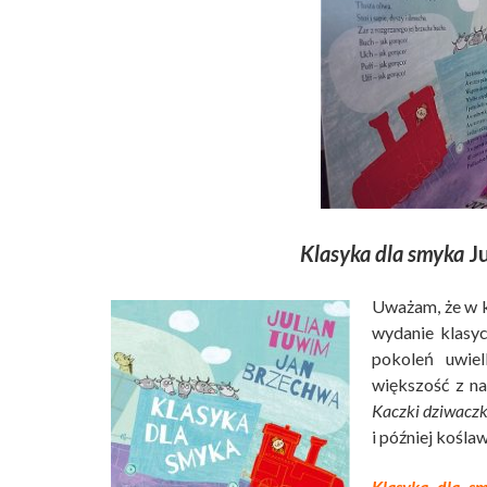
Klasyka dla smyka
Ju
Uważam, że w k
wydanie klasy
pokoleń uwiel
większość z na
Kaczki dziwaczk
i później kośl
Klasyka dla s