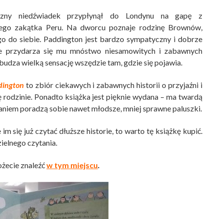
zny niedźwiadek przypłynął do Londynu na gapę z
zego zakątka Peru. Na dworcu poznaje rodzinę Brownów,
go do siebie. Paddington jest bardzo sympatyczny i dobrze
e przydarza się mu mnóstwo niesamowitych i zabawnych
zbudza wielką sensację wszędzie tam, gdzie się pojawia.
dington
to zbiór ciekawych i zabawnych historii o przyjaźni i
ę rodzinie. Ponadto książka jest pięknie wydana – ma twardą
caniem poradzą sobie nawet młodsze, mniej sprawne paluszki.
 im się już czytać dłuższe historie, to warto tę książkę kupić.
ielnego czytania.
żecie znaleźć
w tym miejscu
.