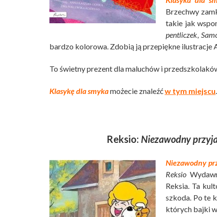
Brzechwy zamkn
takie jak wsp
pentliczek
,
Sam
bardzo kolorowa. Zdobią ją przepiękne ilustracje
To świetny prezent dla maluchów i przedszkolakó
Klasykę dla smyka
możecie znaleźć
w tym miejscu
.
Reksio:
Niezawodny przyja
Niezawodny prz
Reksio
Wydawnic
Reksia. Ta kul
szkoda. Po te 
których bajki w