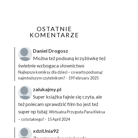
OSTATNIE
KOMENTARZE
Daniel Drogosz
Można też podsuną
krzyżówkę
też
świetnie wzbogaca słownictwo
Najlepsze komiksy dla dzieci – co warto podsunąć
najmłodszym czytelnikom?
·
19 February 2025
zalukajmy.pl
Super książka fajnie się czyta, ale
też polecam sprawdzić film bo jest też
super np tutaj:
Wirtualna Przygoda Pana Kleksa
– co to takiego?
·
15 April 2024
xdziUnia92