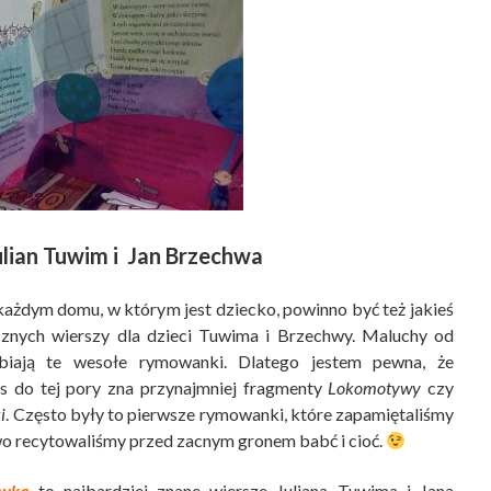
lian Tuwim i Jan Brzechwa
ażdym domu, w którym jest dziecko, powinno być też jakieś
cznych wierszy dla dzieci Tuwima i Brzechwy. Maluchy od
biają te wesołe rymowanki. Dlatego jestem pewna, że
s do tej pory zna przynajmniej fragmenty
Lokomotywy
czy
i
. Często były to pierwsze rymowanki, które zapamiętaliśmy
awo recytowaliśmy przed zacnym gronem babć i cioć.
myka
to najbardziej znane wiersze Juliana Tuwima i Jana