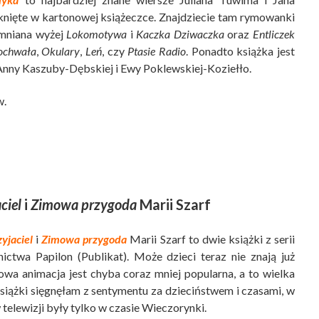
ięte w kartonowej książeczce. Znajdziecie tam rymowanki
omniana wyżej
Lokomotywa
i
Kaczka Dziwaczka
oraz
Entliczek
ochwała
,
Okulary
,
Leń
, czy
Ptasie Radio
. Ponadto książka jest
 Anny Kaszuby-Dębskiej i Ewy Poklewskiej-Koziełło.
w.
ciel
i
Zimowa przygoda
Marii Szarf
yjaciel
i
Zimowa przygoda
Marii Szarf to dwie książki z serii
twa Papilon (Publikat). Może dzieci teraz nie znają już
towa animacja jest chyba coraz mniej popularna, a to wielka
książki sięgnęłam z sentymentu za dzieciństwem i czasami, w
 telewizji były tylko w czasie Wieczorynki.