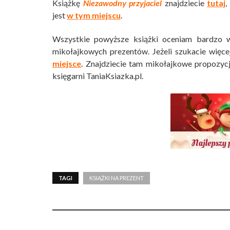
Książkę
Niezawodny przyjaciel
znajdziecie
tutaj
,
jest
w tym miejscu
.
Wszystkie powyższe książki oceniam bardzo w
mikołajkowych prezentów. Jeżeli szukacie więc
miejsce
. Znajdziecie tam mikołajkowe propozycj
księgarni TaniaKsiazka.pl.
TAGI
KSIĄŻKI NA PREZENT