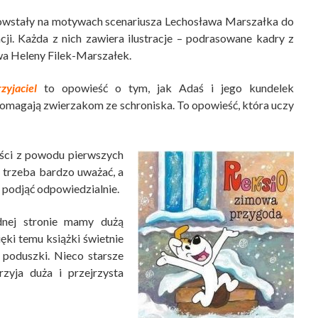
owstały na motywach scenariusza Lechosława Marszałka do
cji. Każda z nich zawiera ilustracje – podrasowane kadry z
twa Heleny Filek-Marszałek.
yjaciel
to opowieść o tym, jak Adaś i jego kundelek
 pomagają zwierzakom ze schroniska. To opowieść, która uczy
dości z powodu pierwszych
e trzeba bardzo uważać, a
 podjąć odpowiedzialnie.
dnej stronie mamy dużą
zięki temu książki świetnie
 poduszki. Nieco starsze
zyja duża i przejrzysta