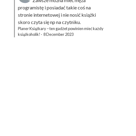
Zawsze można mieć męża
programistę i posiadać takie coś na
stronie internetowej i nie nosić książki
skoro czyta się np na czytniku.
Planer Książkary – ten gadżet powinien mieć każdy
książkoholik!
·
8 December 2023