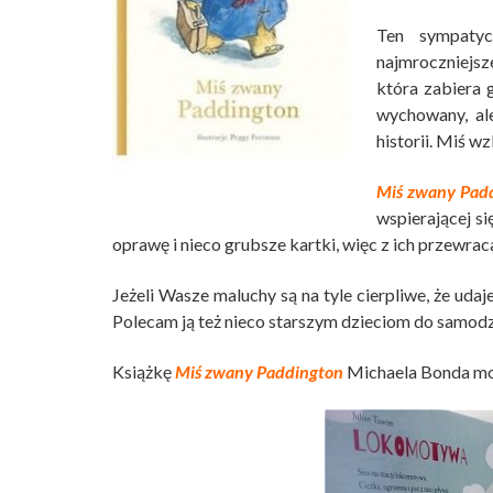
Ten sympatyc
najmroczniejs
która zabiera 
wychowany, al
historii. Miś w
Miś zwany Pad
wspierającej si
oprawę i nieco grubsze kartki, więc z ich przewra
Jeżeli Wasze maluchy są na tyle cierpliwe, że udaje
Polecam ją też nieco starszym dzieciom do samodz
Książkę
Miś zwany Paddington
Michaela Bonda mo