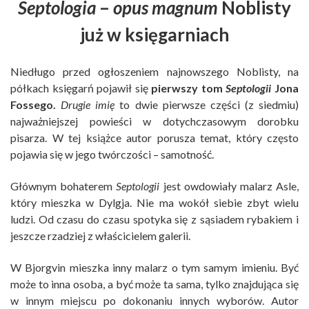
Septologia
–
opus magnum
Noblisty
już w księgarniach
Niedługo przed ogłoszeniem najnowszego Noblisty, na
półkach księgarń pojawił się
pierwszy tom
Septologii
Jona
Fossego.
Drugie imię
to dwie pierwsze części (z siedmiu)
najważniejszej powieści w dotychczasowym dorobku
pisarza. W tej książce autor porusza temat, który często
pojawia się w jego twórczości – samotność.
Głównym bohaterem
Septologii
jest owdowiały malarz Asle,
który mieszka w Dylgja. Nie ma wokół siebie zbyt wielu
ludzi. Od czasu do czasu spotyka się z sąsiadem rybakiem i
jeszcze rzadziej z właścicielem galerii.
W Bjorgvin mieszka inny malarz o tym samym imieniu. Być
może to inna osoba, a być może ta sama, tylko znajdująca się
w innym miejscu po dokonaniu innych wyborów. Autor