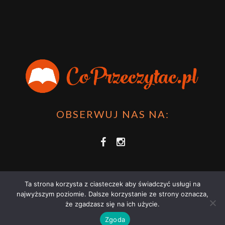
OBSERWUJ NAS NA:
Ta strona korzysta z ciasteczek aby świadczyć usługi na
najwyższym poziomie. Dalsze korzystanie ze strony oznacza,
że zgadzasz się na ich użycie.
COPRZECZYTAĆ.PL 2021 | STRONA WYKORZYSTUJE PLIKI COOKIES |
Zgoda
ZAPOZNAJ SIĘ Z
POLITYKĄ PRYWATNOŚCI