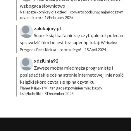
wzbogaca słownictwo
Najlepsze komiksy dla dzieci – co warto podsunąć najmłodszym
czytelnikom?
·
19 February 2025
zalukajmy.pl
Super książka fajnie się czyta, ale też polecam
sprawdzić film bo jest też super np tutaj:
Wirtualna
Przygoda Pana Kleksa – co to takiego?
·
15 April 2024
xdziUnia92
Zawsze można mieć męża programistę i
posiadać takie coś na stronie internetowej i nie nosić
książki skoro czyta się np na czytniku.
Planer Książkary – ten gadżet powinien mieć każdy
książkoholik!
·
8 December 2023