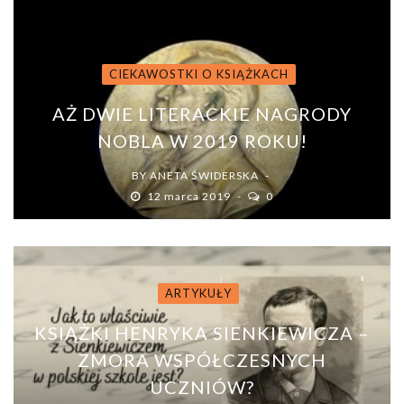
CIEKAWOSTKI O KSIĄŻKACH
AŻ DWIE LITERACKIE NAGRODY
NOBLA W 2019 ROKU!
BY
ANETA ŚWIDERSKA
12 marca 2019
0
ARTYKUŁY
KSIĄŻKI HENRYKA SIENKIEWICZA –
ZMORA WSPÓŁCZESNYCH
UCZNIÓW?