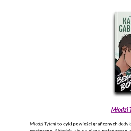
Młodzi T
Młodzi Tytani
to cykl powieści graficznych
dedyk
społeczne.
Składają się na niego
pojedyncze 