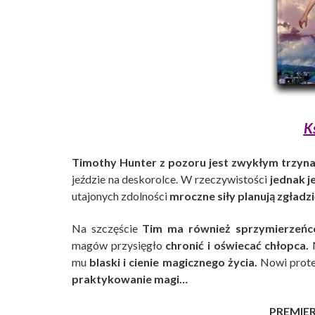
K
Timothy Hunter z pozoru jest zwykłym trzyn
jeździe na deskorolce. W rzeczywistości
jednak j
utajonych zdolności
mroczne siły planują zgładz
Na szczęście
Tim ma również sprzymierzeńc
magów przysięgło
chronić i oświecać chłopca.
N
mu
blaski i cienie magicznego życia.
Nowi prote
praktykowanie magi…
PREMIE