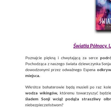
Światła Północy. 
Poznajcie piękną i chwytającą za serce
podró
Pochodząca z naszego świata dziewczynka Sonj
dowodzonymi przez odważnego Espena
odkrywa
miejsca.
Wkrótce bohaterowie będą musieli po raz kol
wodza wikingów,
któremu towarzyszyć będzie 
śladem Sonji wciąż podąża straszliwy ol
niebezpieczeństwom?