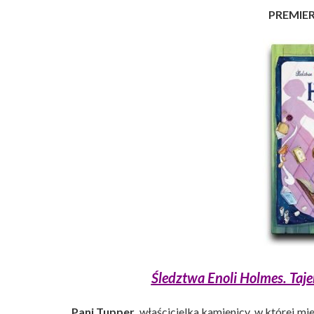
PREMIE
Śledztwa Enoli Holmes. Taj
Pani Tupper,
właścicielka kamienicy, w której m