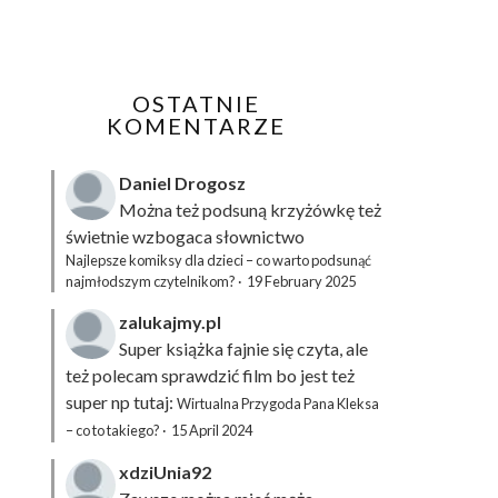
OSTATNIE
KOMENTARZE
Daniel Drogosz
Można też podsuną
krzyżówkę
też
świetnie wzbogaca słownictwo
Najlepsze komiksy dla dzieci – co warto podsunąć
najmłodszym czytelnikom?
·
19 February 2025
zalukajmy.pl
Super książka fajnie się czyta, ale
też polecam sprawdzić film bo jest też
super np tutaj:
Wirtualna Przygoda Pana Kleksa
– co to takiego?
·
15 April 2024
xdziUnia92