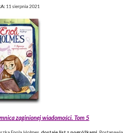
RA:
11 sierpnia 2021
emnica zaginionej wiadomości. Tom 5
ieszka Enola Holmes,
dostaje list z pogróżkami.
Postanawia