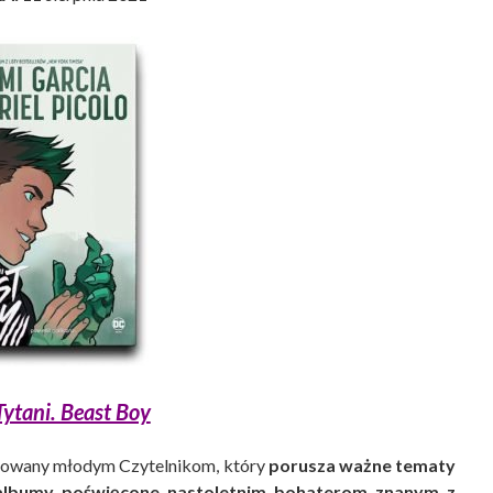
ytani. Beast Boy
owany młodym Czytelnikom, który
porusza ważne tematy
albumy poświęcone nastoletnim bohaterom znanym z