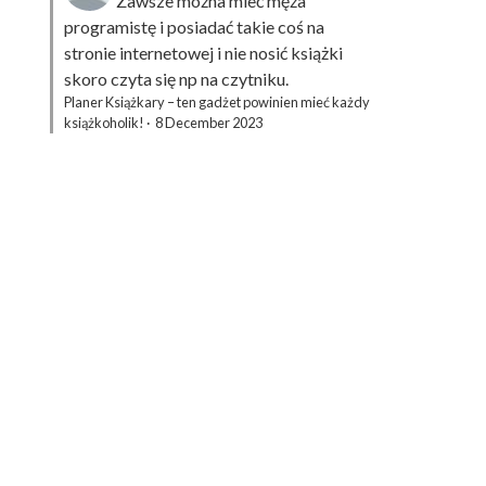
Zawsze można mieć męża
programistę i posiadać takie coś na
stronie internetowej i nie nosić książki
skoro czyta się np na czytniku.
Planer Książkary – ten gadżet powinien mieć każdy
książkoholik!
·
8 December 2023