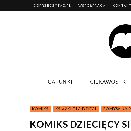
COPRZECZYTAC.PL
WSPÓŁPRACA
KONTAK
GATUNKI
CIEKAWOSTKI
KOMIKS
KSIĄŻKI DLA DZIECI
POMYSŁ NA 
KOMIKS DZIECIĘCY SI