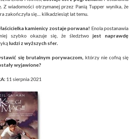
ę. Z wiadomości otrzymanej przez Panią Tupper wynika, że
ra zakończyła się… kilkadziesiąt lat temu.
łaścicielka kamienicy zostaje porwana!
Enola postanawia
mniej szybko okazuje się, że śledztwo
jest naprawdę
ityką
ludzi z wyższych sfer.
stawić się brutalnym porywaczom,
którzy nie cofną się
zostały wyjawione?
RA:
11 sierpnia 2021