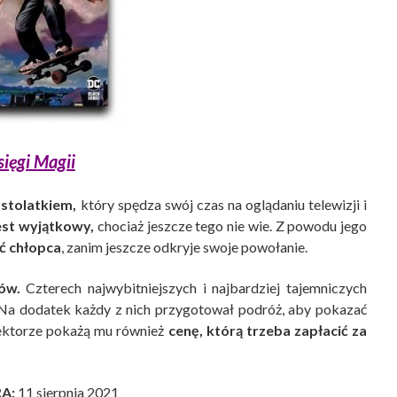
sięgi Magii
astolatkiem,
który spędza swój czas na oglądaniu telewizji i
est wyjątkowy,
chociaż jeszcze tego nie wie. Z powodu jego
ić chłopca
, zanim jeszcze odkryje swoje powołanie.
ów.
Czterech najwybitniejszych i najbardziej tajemniczych
a dodatek każdy z nich przygotował podróż, aby pokazać
ktorze pokażą mu również
cenę, którą trzeba zapłacić za
RA:
11 sierpnia 2021