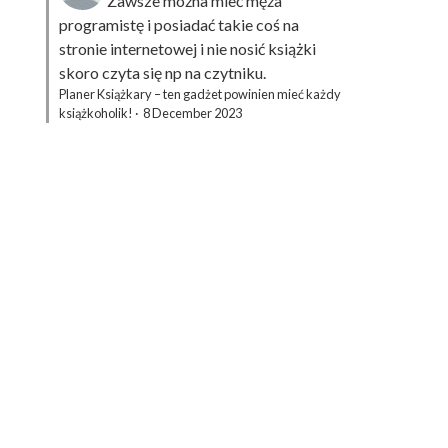
Zawsze można mieć męża
programistę i posiadać takie coś na
stronie internetowej i nie nosić książki
skoro czyta się np na czytniku.
Planer Książkary – ten gadżet powinien mieć każdy
książkoholik!
·
8 December 2023