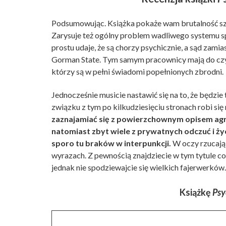
Podsumowując. Książka pokaże wam brutalność szp
Zarysuje też ogólny problem wadliwego systemu s
prostu udaje, że są chorzy psychicznie, a sąd zamias
Gorman State. Tym samym pracownicy mają do czyni
którzy są w pełni świadomi popełnionych zbrodni.
Jednocześnie musicie nastawić się na to, że będzie 
związku z tym po kilkudziesięciu stronach robi się
zaznajamiać się z powierzchownym opisem agre
natomiast zbyt wiele z prywatnych odczuć i życ
sporo tu braków w interpunkcji.
W oczy rzucają 
wyrazach. Z pewnością znajdziecie w tym tytule coś d
jednak nie spodziewajcie się wielkich fajerwerków.
Książkę
Psy