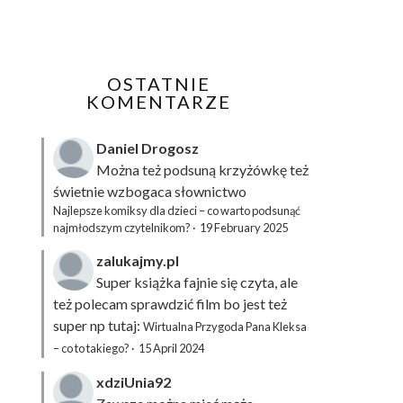
OSTATNIE
KOMENTARZE
Daniel Drogosz
Można też podsuną
krzyżówkę
też
świetnie wzbogaca słownictwo
Najlepsze komiksy dla dzieci – co warto podsunąć
najmłodszym czytelnikom?
·
19 February 2025
zalukajmy.pl
Super książka fajnie się czyta, ale
też polecam sprawdzić film bo jest też
super np tutaj:
Wirtualna Przygoda Pana Kleksa
– co to takiego?
·
15 April 2024
xdziUnia92