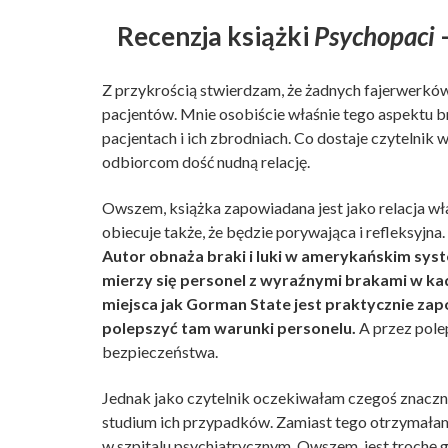
Recenzja książki
Psychopaci
–
Z przykrością stwierdzam, że żadnych fajerwerków t
pacjentów. Mnie osobiście właśnie tego aspektu b
pacjentach i ich zbrodniach. Co dostaje czytelnik w
odbiorcom dość nudną relację.
Owszem, książka zapowiadana jest jako relacja wł
obiecuje także, że będzie porywająca i refleksyjna
Autor obnaża braki i luki w amerykańskim syst
mierzy się personel z wyraźnymi brakami w kad
miejsca jak Gorman State jest praktycznie zapo
polepszyć tam warunki personelu.
A przez pole
bezpieczeństwa.
Jednak jako czytelnik oczekiwałam czegoś znaczn
studium ich przypadków. Zamiast tego otrzymałam r
w szpitalu psychiatrycznym. Owszem, jest trochę 