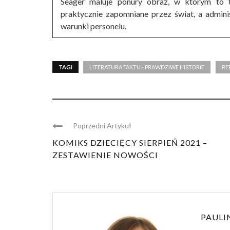
Seager maluje ponury obraz, w którym to t
praktycznie zapomniane przez świat, a adminis
warunki personelu.
TAGI
LITERATURA FAKTU - PRAWDZIWE HISTORIE
RE
Poprzedni Artykuł
KOMIKS DZIECIĘCY SIERPIEŃ 2021 –
ZESTAWIENIE NOWOŚCI
PAULI