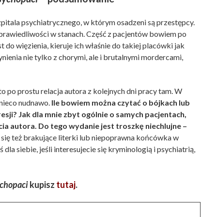
itala psychiatrycznego, w którym osadzeni są przestępcy.
prawiedliwości w stanach. Część z pacjentów bowiem po
t do więzienia, kieruje ich właśnie do takiej placówki jak
enia nie tylko z chorymi, ale i brutalnymi mordercami,
to po prostu relacja autora z kolejnych dni pracy tam. W
 nieco nudnawo.
Ile bowiem można czytać o bójkach lub
sji? Jak dla mnie zbyt ogólnie o samych pacjentach,
ia autora. Do tego wydanie jest troszkę niechlujne –
się też brakujące literki lub niepoprawna końcówka w
la siebie, jeśli interesujecie się kryminologią i psychiatrią,
chopaci
kupisz
tutaj
.