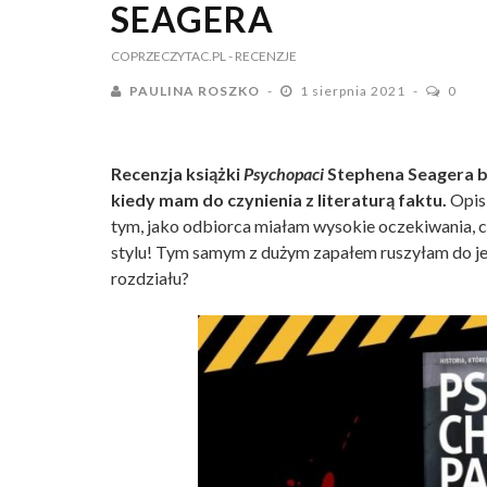
SEAGERA
COPRZECZYTAC.PL
- RECENZJE
PAULINA ROSZKO
1 sierpnia 2021
0
Recenzja książki
Psychopaci
Stephena Seagera b
kiedy mam do czynienia z literaturą faktu.
Opis 
tym, jako odbiorca miałam wysokie oczekiwania, co
stylu! Tym samym z dużym zapałem ruszyłam do jej
rozdziału?