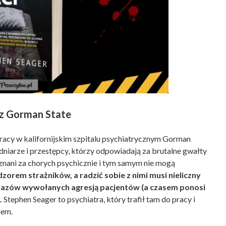
 z Gorman State
pracy w kalifornijskim szpitalu psychiatrycznym Gorman
odniarze i przestępcy, którzy odpowiadają za brutalne gwałty
 uznani za chorych psychicznie i tym samym nie mogą
dzorem strażników, a radzić sobie z nimi musi nieliczny
urazów wywołanych agresją pacjentów (a czasem ponosi
.
Stephen Seager to psychiatra, który trafił tam do pracy i
mem.