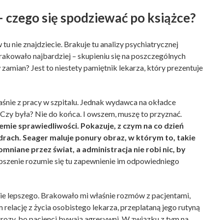
 czego się spodziewać po książce?
u nie znajdziecie. Brakuje tu analizy psychiatrycznej
rakowało najbardziej – skupieniu się na poszczególnych
 zamian? Jest to niestety pamiętnik lekarza, który prezentuje
aśnie z pracy w szpitalu. Jednak wydawca na okładce
. Czy była? Nie do końca. I owszem, muszę to przyznać.
emie sprawiedliwości. Pokazuje, z czym na co dzień
rach. Seager maluje ponury obraz, w którym to, takie
mniane przez świat, a administracja nie robi nic, by
pszenie rozumie się tu zapewnienie im odpowiedniego
ie lepszego. Brakowało mi właśnie rozmów z pacjentami,
elację z życia osobistego lekarza, przeplataną jego rutyną
grozy, bo pacjenci bywają agresywni. W związku z tym na