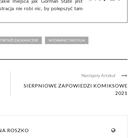
akie miejsca jak Gorman State jest
tracja nie robi nic, by polepszyć tam
PORTAŻE ZAGRANICZNE
WYDAWNICTWO FILIA
Następny Artykul
SIERPNIOWE ZAPOWIEDZI KOMIKSOWE
2021
NA ROSZKO