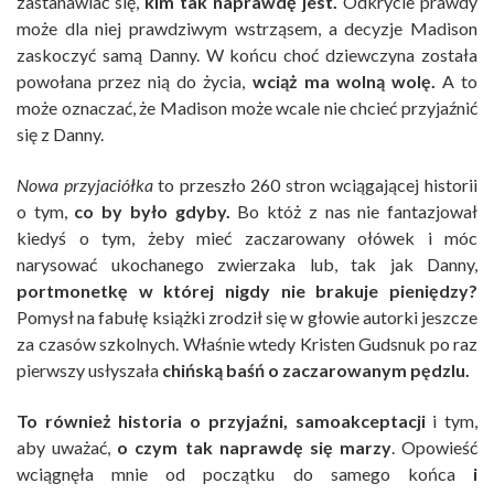
zastanawiać się,
kim tak naprawdę jest.
Odkrycie prawdy
może dla niej prawdziwym wstrząsem, a decyzje Madison
zaskoczyć samą Danny. W końcu choć dziewczyna została
powołana przez nią do życia,
wciąż ma wolną wolę.
A to
może oznaczać, że Madison może wcale nie chcieć przyjaźnić
się z Danny.
Nowa przyjaciółka
to przeszło 260 stron wciągającej historii
o tym,
co by było gdyby.
Bo któż z nas nie fantazjował
kiedyś o tym, żeby mieć zaczarowany ołówek i móc
narysować ukochanego zwierzaka lub, tak jak Danny,
portmonetkę w której nigdy nie brakuje pieniędzy?
Pomysł na fabułę książki zrodził się w głowie autorki jeszcze
za czasów szkolnych. Właśnie wtedy Kristen Gudsnuk po raz
pierwszy usłyszała
chińską baśń o zaczarowanym pędzlu.
To również historia o przyjaźni, samoakceptacji
i tym,
aby uważać,
o czym tak naprawdę się marzy
. Opowieść
wciągnęła mnie od początku do samego końca
i