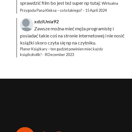
sprawdzić film bo jest też super np tutaj:
Wirtualna
Przygoda Pana Kleksa – co to takiego?
·
15 April 2024
xdziUnia92
Zawsze można mieć męża programistę i
posiadać takie coś na stronie internetowej i nie nosić
książki skoro czyta się np na czytniku.
Planer Książkary – ten gadżet powinien mieć każdy
książkoholik!
·
8 December 2023