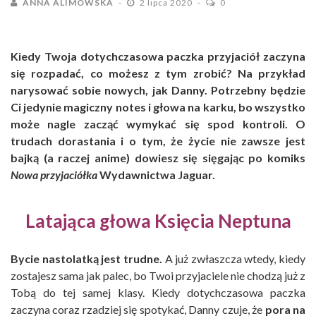
ANNA ALIMOWSKA
2 lipca 2020
0
Kiedy Twoja dotychczasowa paczka przyjaciół zaczyna
się rozpadać, co możesz z tym zrobić? Na przykład
narysować sobie nowych, jak Danny. Potrzebny będzie
Ci jedynie magiczny notes i głowa na karku, bo wszystko
może nagle zacząć wymykać się spod kontroli. O
trudach dorastania i o tym, że życie nie zawsze jest
bajką (a raczej anime) dowiesz się sięgając po komiks
Nowa przyjaciółka
Wydawnictwa Jaguar.
Latająca głowa Księcia Neptuna
Bycie nastolatką jest trudne.
A już zwłaszcza wtedy, kiedy
zostajesz sama jak palec, bo Twoi przyjaciele nie chodzą już z
Tobą do tej samej klasy. Kiedy dotychczasowa paczka
zaczyna coraz rzadziej się spotykać, Danny czuje, że
pora na