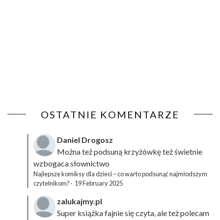
OSTATNIE KOMENTARZE
Daniel Drogosz
Można też podsuną
krzyżówkę
też świetnie
wzbogaca słownictwo
Najlepsze komiksy dla dzieci – co warto podsunąć najmłodszym
czytelnikom?
·
19 February 2025
zalukajmy.pl
Super książka fajnie się czyta, ale też polecam