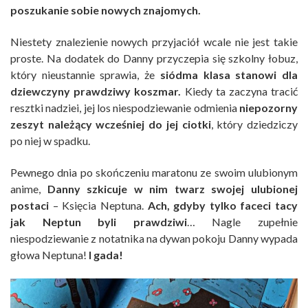
poszukanie sobie nowych znajomych.
Niestety znalezienie nowych przyjaciół wcale nie jest takie
proste. Na dodatek do Danny przyczepia się szkolny łobuz,
który nieustannie sprawia, że
siódma klasa stanowi dla
dziewczyny prawdziwy koszmar.
Kiedy ta zaczyna tracić
resztki nadziei, jej los niespodziewanie odmienia
niepozorny
zeszyt należący wcześniej do jej ciotki
, który dziedziczy
po niej w spadku.
Pewnego dnia po skończeniu maratonu ze swoim ulubionym
anime,
Danny szkicuje w nim twarz swojej ulubionej
postaci
– Księcia Neptuna.
Ach, gdyby tylko faceci tacy
jak Neptun byli prawdziwi
… Nagle zupełnie
niespodziewanie z notatnika na dywan pokoju Danny wypada
głowa Neptuna!
I gada!