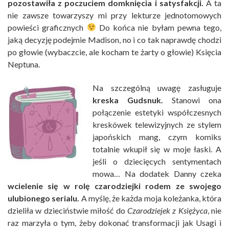
pozostawiła z poczuciem domknięcia i satysfakcji.
A ta
nie zawsze towarzyszy mi przy lekturze jednotomowych
powieści graficznych
Do końca nie byłam pewna tego,
jaką decyzję podejmie Madison, no i co tak naprawdę chodzi
po głowie (wybaczcie, ale kocham te żarty o głowie) Księcia
Neptuna.
Na szczególną uwagę zasługuje
kreska Gudsnuk.
Stanowi ona
połączenie estetyki współczesnych
kreskówek telewizyjnych ze stylem
japońskich mang, czym komiks
totalnie wkupił się w moje łaski. A
jeśli o dziecięcych sentymentach
mowa… Na dodatek Danny czeka
wcielenie się w rolę czarodziejki rodem ze swojego
ulubionego serialu.
A myślę, że każda moja koleżanka, która
dzieliła w dzieciństwie miłość do
Czarodziejek z Księżyca
, nie
raz marzyła o tym, żeby dokonać transformacji jak Usagi i