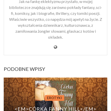
Jak na fankę eklektyzmu przystało, w mojej
biblioteczce znajdują się zarówno pokłady fantasy, sci-
fi, komiksy, jak i biografie, thrillery, czy tomiki poezji.
Właściwie wszystko, co napędza mój apetyt na życie. Z
wykształcenia dziennikarz, kulturoznawca, z
zamiłowania żongler słowami, głaskacz kotów i
okładek.
PODOBNE WPISY
EROTYKI
<EM>CÓRKA FANNY HILL</EM>