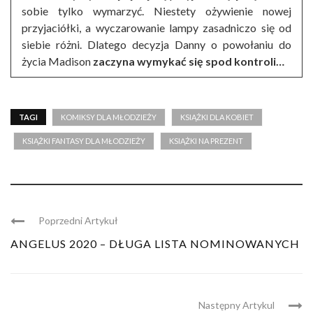
sobie tylko wymarzyć. Niestety ożywienie nowej
przyjaciółki, a wyczarowanie lampy zasadniczo się od
siebie różni. Dlatego decyzja Danny o powołaniu do
życia Madison
zaczyna wymykać się spod kontroli…
TAGI
KOMIKSY DLA MŁODZIEŻY
KSIĄŻKI DLA KOBIET
KSIĄŻKI FANTASY DLA MŁODZIEŻY
KSIĄŻKI NA PREZENT
Poprzedni Artykuł
ANGELUS 2020 – DŁUGA LISTA NOMINOWANYCH
Następny Artykul