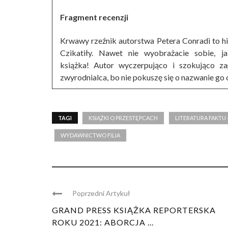
Fragment recenzji
Krwawy rzeźnik autorstwa Petera Conradi to hi
Czikatiły. Nawet nie wyobrażacie sobie, 
książka! Autor wyczerpująco i szokująco za
zwyrodnialca, bo nie pokuszę się o nazwanie go
TAGI
KSIĄŻKI O PRZESTĘPCACH
LITERATURA FAKTU 
WYDAWNICTWO FILIA
Poprzedni Artykuł
GRAND PRESS KSIĄŻKA REPORTERSKA
ROKU 2021: ABORCJA ...