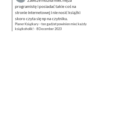
Zawsze można mieć męża
programistę i posiadać takie coś na
stronie internetowej i nie nosić książki
skoro czyta się np na czytniku.
Planer Książkary – ten gadżet powinien mieć każdy
książkoholik!
·
8 December 2023