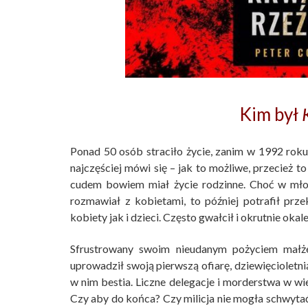
Kim był
Ponad 50 osób straciło życie, zanim w 1992 roku A
najczęściej mówi się – jak to możliwe, przecież t
cudem bowiem miał życie rodzinne. Choć w młod
rozmawiał z kobietami, to później potrafił pr
kobiety jak i dzieci. Często gwałcił i okrutnie okal
Sfrustrowany swoim nieudanym pożyciem małż
uprowadził swoją pierwszą ofiarę, dziewięcioletni
w nim bestia. Liczne delegacje i morderstwa w wie
Czy aby do końca? Czy milicja nie mogła schwytać