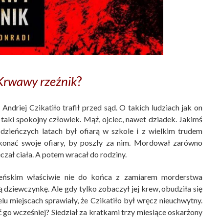
Krwawy rzeźnik
?
ndriej Czikatiło trafił przed sąd. O takich ludziach jak on
o taki spokojny człowiek. Mąż, ojciec, nawet dziadek. Jakimś
zieńczych latach był ofiarą w szkole i z wielkim trudem
zekonać swoje ofiary, by poszły za nim. Mordował zarówno
eczał ciała. A potem wracał do rodziny.
eńskim właściwie nie do końca z zamiarem morderstwa
ą dziewczynkę. Ale gdy tylko zobaczył jej krew, obudziła się
lu miejscach sprawiały, że Czikatiło był wręcz nieuchwytny.
 go wcześniej? Siedział za kratkami trzy miesiące oskarżony