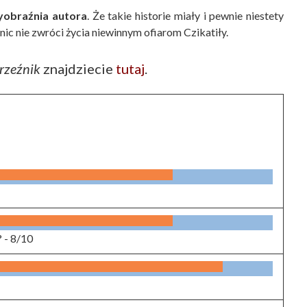
wyobraźnia autora
. Że takie historie miały i pewnie niestety
 nic nie zwróci życia niewinnym ofiarom Czikatiły.
rzeźnik
znajdziecie
tutaj
.
? -
8/10