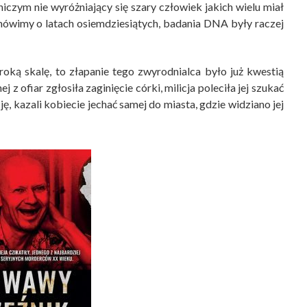
niczym nie wyróżniający się szary człowiek jakich wielu miał
 mówimy o latach osiemdziesiątych, badania DNA były raczej
roką skalę, to złapanie tego zwyrodnialca było już kwestią
z ofiar zgłosiła zaginięcie córki, milicja poleciła jej szukać
, kazali kobiecie jechać samej do miasta, gdzie widziano jej