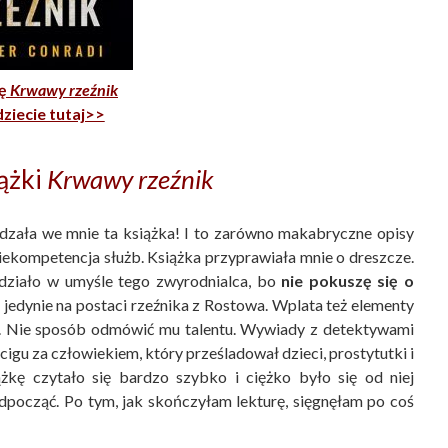
kę
Krwawy rzeźnik
dziecie tutaj>>
ążki
Krwawy rzeźnik
dzała we mnie ta książka! I to zarówno makabryczne opisy
iekompetencja służb. Książka przyprawiała mnie o dreszcze.
 działo w umyśle tego zwyrodnialca, bo
nie pokuszę się o
ię jedynie na postaci rzeźnika z Rostowa. Wplata też elementy
ego. Nie sposób odmówić mu talentu. Wywiady z detektywami
igu za człowiekiem, który prześladował dzieci, prostytutki i
ążkę czytało się bardzo szybko i ciężko było się od niej
dpocząć. Po tym, jak skończyłam lekturę, sięgnęłam po coś