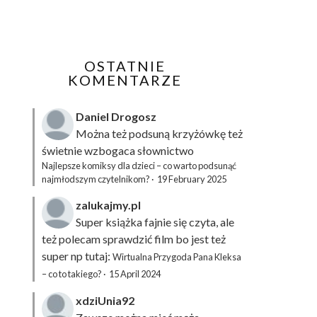
OSTATNIE
KOMENTARZE
Daniel Drogosz
Można też podsuną
krzyżówkę
też
świetnie wzbogaca słownictwo
Najlepsze komiksy dla dzieci – co warto podsunąć
najmłodszym czytelnikom?
·
19 February 2025
zalukajmy.pl
Super książka fajnie się czyta, ale
też polecam sprawdzić film bo jest też
super np tutaj:
Wirtualna Przygoda Pana Kleksa
– co to takiego?
·
15 April 2024
xdziUnia92