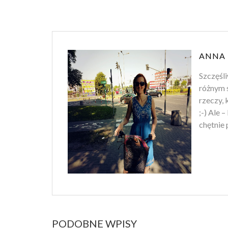
ANNA 
Szczęśli
różnym s
rzeczy, 
;-) Ale 
chętnie
PODOBNE WPISY