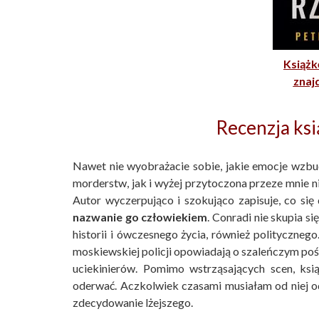
Książ
znaj
Recenzja ksi
Nawet nie wyobrażacie sobie, jakie emocje wzbu
morderstw, jak i wyżej przytoczona przeze mnie n
Autor wyczerpująco i szokująco zapisuje, co się
nazwanie go człowiekiem
. Conradi nie skupia s
historii i ówczesnego życia, również polityczn
moskiewskiej policji opowiadają o szaleńczym pośc
uciekinierów. Pomimo wstrząsających scen, ksi
oderwać. Aczkolwiek czasami musiałam od niej o
zdecydowanie lżejszego.