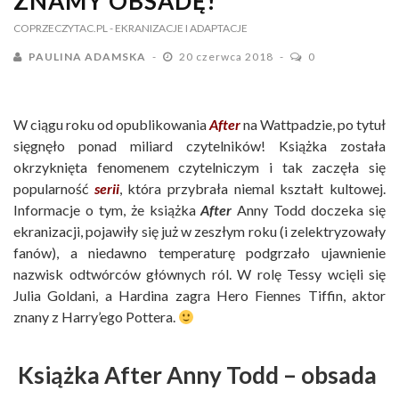
ZNAMY OBSADĘ!
COPRZECZYTAC.PL
- EKRANIZACJE I ADAPTACJE
PAULINA ADAMSKA
20 czerwca 2018
0
W ciągu roku od opublikowania
After
na Wattpadzie, po tytuł
sięgnęło ponad miliard czytelników! Książka została
okrzyknięta fenomenem czytelniczym i tak zaczęła się
popularność
serii
, która przybrała niemal kształt kultowej.
Informacje o tym, że książka
After
Anny Todd doczeka się
ekranizacji, pojawiły się już w zeszłym roku (i zelektryzowały
fanów), a niedawno temperaturę podgrzało ujawnienie
nazwisk odtwórców głównych ról. W rolę Tessy wcięli się
Julia Goldani, a Hardina zagra Hero Fiennes Tiffin, aktor
znany z Harry’ego Pottera.
Książka After Anny Todd – obsada