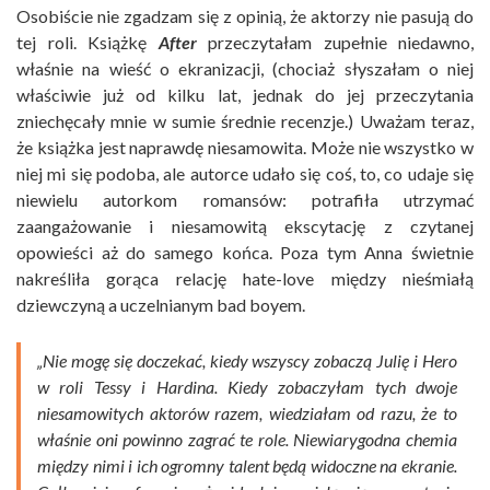
Osobiście nie zgadzam się z opinią, że aktorzy nie pasują do
tej roli. Książkę
After
przeczytałam zupełnie niedawno,
właśnie na wieść o ekranizacji, (chociaż słyszałam o niej
właściwie już od kilku lat, jednak do jej przeczytania
zniechęcały mnie w sumie średnie recenzje.) Uważam teraz,
że książka jest naprawdę niesamowita. Może nie wszystko w
niej mi się podoba, ale autorce udało się coś, to, co udaje się
niewielu autorkom romansów: potrafiła utrzymać
zaangażowanie i niesamowitą ekscytację z czytanej
opowieści aż do samego końca. Poza tym Anna świetnie
nakreśliła gorąca relację hate-love między nieśmiałą
dziewczyną a uczelnianym bad boyem.
„Nie mogę się doczekać, kiedy wszyscy zobaczą Julię i Hero
w roli Tessy i Hardina. Kiedy zobaczyłam tych dwoje
niesamowitych aktorów razem, wiedziałam od razu, że to
właśnie oni powinno zagrać te role. Niewiarygodna chemia
między nimi i ich ogromny talent będą widoczne na ekranie.