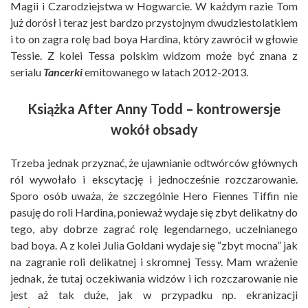
Magii i Czarodziejstwa w Hogwarcie. W każdym razie Tom
już dorósł i teraz jest bardzo przystojnym dwudziestolatkiem
i to on zagra rolę bad boya Hardina, który zawrócił w głowie
Tessie. Z kolei Tessa polskim widzom może być znana z
serialu
Tancerki
emitowanego w latach 2012-2013.
Książka After Anny Todd – kontrowersje
wokół obsady
Trzeba jednak przyznać, że ujawnianie odtwórców głównych
ról wywołało i ekscytację i jednocześnie rozczarowanie.
Sporo osób uważa, że szczególnie Hero Fiennes Tiffin nie
pasuję do roli Hardina, ponieważ wydaje się zbyt delikatny do
tego, aby dobrze zagrać rolę legendarnego, uczelnianego
bad boya. A z kolei Julia Goldani wydaje się “zbyt mocna” jak
na zagranie roli delikatnej i skromnej Tessy. Mam wrażenie
jednak, że tutaj oczekiwania widzów i ich rozczarowanie nie
jest aż tak duże, jak w przypadku np. ekranizacji