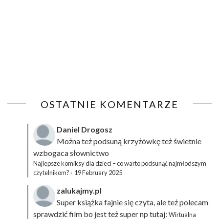
OSTATNIE KOMENTARZE
Daniel Drogosz
Można też podsuną
krzyżówkę
też świetnie
wzbogaca słownictwo
Najlepsze komiksy dla dzieci – co warto podsunąć najmłodszym
czytelnikom?
·
19 February 2025
zalukajmy.pl
Super książka fajnie się czyta, ale też polecam
sprawdzić film bo jest też super np tutaj:
Wirtualna