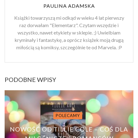
PAULINA ADAMSKA
Książki towarzyszą mi odkąd w wieku 4 lat pierwszy
raz dorwałam "Elementarz". Czytam wszędzie i
wszystko, nawet etykiety w sklepie. ;) Uwielbiam
kryminały i fantastykę, a oprócz książek moją drugą
miłością są komiksy, szczególnie te od Marvela. :P
PODOBNE WPISY
POLECAMY
NOWOŚĆ OD TILLIE COLE – COŚ DLA