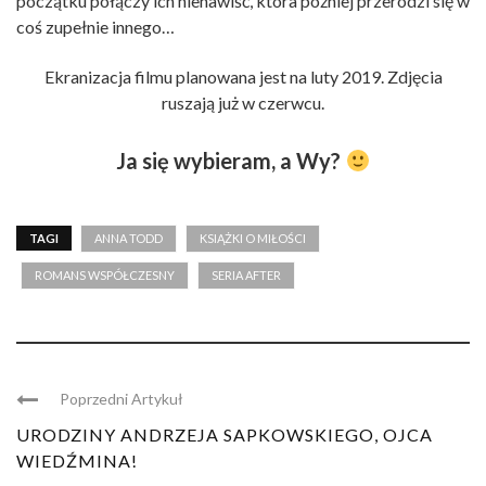
początku połączy ich nienawiść, która później przerodzi się w
coś zupełnie innego…
Ekranizacja filmu planowana jest na luty 2019. Zdjęcia
ruszają już w czerwcu.
Ja się wybieram, a Wy?
TAGI
ANNA TODD
KSIĄŻKI O MIŁOŚCI
ROMANS WSPÓŁCZESNY
SERIA AFTER
Poprzedni Artykuł
URODZINY ANDRZEJA SAPKOWSKIEGO, OJCA
WIEDŹMINA!