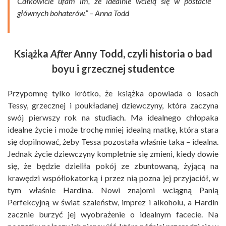
Całkowicie ufam im, że idealnie wcielą się w postacie
głównych bohaterów.” – Anna Todd
Książka
After
Anny Todd, czyli historia o bad
boyu i grzecznej
studentce
Przypomnę tylko krótko, że książka opowiada o losach
Tessy, grzecznej i poukładanej dziewczyny, która zaczyna
swój pierwszy rok na studiach. Ma idealnego chłopaka
idealne życie i może trochę mniej idealną matkę, która stara
się dopilnować, żeby Tessa pozostała właśnie taka – idealna.
Jednak życie dziewczyny kompletnie się zmieni, kiedy dowie
się, że będzie dzieliła pokój ze zbuntowaną, żyjącą na
krawędzi współlokatorką i przez nią pozna jej przyjaciół, w
tym właśnie Hardina. Nowi znajomi wciągną Panią
Perfekcyjną w świat szaleństw, imprez i alkoholu, a Hardin
zacznie burzyć jej wyobrażenie o idealnym facecie. Na