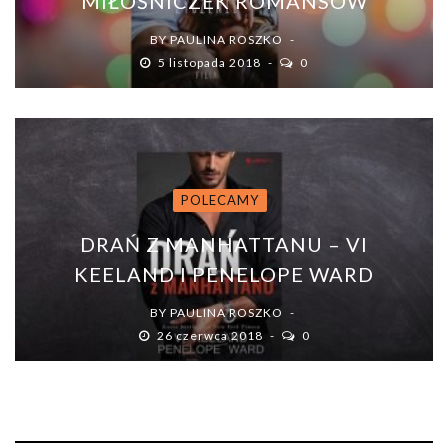
MIŁOŚNICZEK ROMANSÓW
BY
PAULINA ROSZKO
5 listopada 2018
0
POLECAMY
DRAŃ Z MANHATTANU – VI
KEELAND I PENELOPE WARD
BY
PAULINA ROSZKO
26 czerwca 2018
0