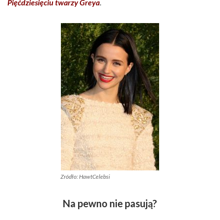
Pięćdziesięciu twarzy Greya
.
Zródło: HawtCelebsi
Na pewno nie pasują?