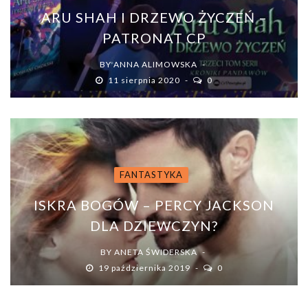
ARU SHAH I DRZEWO ŻYCZEŃ –
PATRONAT CP
BY
ANNA ALIMOWSKA
11 sierpnia 2020
0
FANTASTYKA
ISKRA BOGÓW – PERCY JACKSON
DLA DZIEWCZYN?
BY
ANETA ŚWIDERSKA
19 października 2019
0