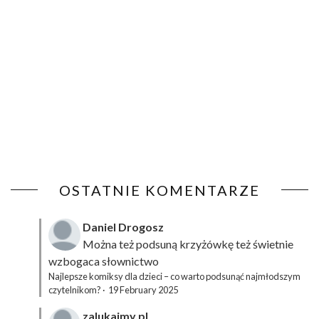
OSTATNIE KOMENTARZE
Daniel Drogosz
Można też podsuną
krzyżówkę
też świetnie
wzbogaca słownictwo
Najlepsze komiksy dla dzieci – co warto podsunąć najmłodszym
czytelnikom?
·
19 February 2025
zalukajmy.pl