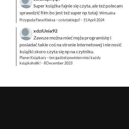
Super książka fajnie się czyta, ale też polecam
sprawdzić film bo jest też super np tutaj:
Wirtualna
Przygoda Pana Kleksa – co to takiego?
·
15 April 2024
xdziUnia92
Zawsze można mieć męża programistę i
posiadać takie coś na stronie internetowej i nie nosić
książki skoro czyta się np na czytniku.
Planer Książkary – ten gadżet powinien mieć każdy
książkoholik!
·
8 December 2023