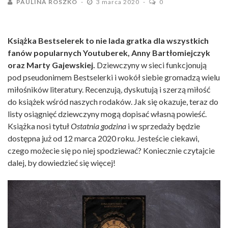
PAULINA ROSZKO
3 marca 2020
0
Książka Bestselerek to nie lada gratka dla wszystkich
fanów popularnych Youtuberek, Anny Bartłomiejczyk
oraz Marty Gajewskiej.
Dziewczyny w sieci funkcjonują
pod pseudonimem Bestselerki i wokół siebie gromadzą wielu
miłośników literatury. Recenzują, dyskutują i szerzą miłość
do książek wśród naszych rodaków. Jak się okazuje, teraz do
listy osiągnięć dziewczyny mogą dopisać własną powieść.
Książka nosi tytuł
Ostatnia godzina
i w sprzedaży będzie
dostępna już od 12 marca 2020 roku. Jesteście ciekawi,
czego możecie się po niej spodziewać? Koniecznie czytajcie
dalej, by dowiedzieć się więcej!