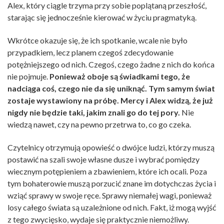
Alex, który ciągle trzyma przy sobie poplątaną przeszłość,
starając się jednocześnie kierować w życiu pragmatyką.
Wkrótce okazuje się, że ich spotkanie, wcale nie było
przypadkiem, lecz planem czegoś zdecydowanie
potężniejszego od nich. Czegoś, czego żadne z nich do końca
nie pojmuje.
Ponieważ oboje są świadkami tego, że
nadciąga coś, czego nie da się uniknąć. Tym samym świat
zostaje wystawiony na próbę. Mercy i Alex widzą, że już
nigdy nie będzie taki, jakim znali go do tej pory.
Nie
wiedzą nawet, czy na pewno przetrwa to, co go czeka.
Czytelnicy otrzymują opowieść o dwójce ludzi, którzy muszą
postawić na szali swoje własne dusze i wybrać pomiędzy
wiecznym potępieniem a zbawieniem, które ich ocali. Poza
tym bohaterowie muszą porzucić znane im dotychczas życia i
wziąć sprawy w swoje ręce. Sprawy niemałej wagi, ponieważ
losy całego świata są uzależnione od nich. Fakt, iż mogą wyjść
z tego zwycięsko, wydaje się praktycznie niemożliwy.