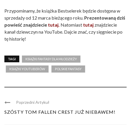
Przypominamy, że książka Bestselerek będzie dostępna w
sprzedaży od 12 marca bieżącego roku.
Prezentowaną dziś
powieść znajdziecie
tutaj.
Natomiast
tutaj
znajdziecie
kanał dziewczyn na YouTube. Dajcie znać, czy sięgniecie po
tę historię!
TAGI
KSIĄŻKI FANTASY DLA MŁODZIEŻY
KSIĄŻKI YOUTUBERÓW
POLSKIE FANTASY
Poprzedni Artykuł
SZÓSTY TOM FALLEN CREST JUŻ NIEBAWEM!