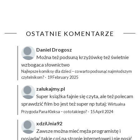
OSTATNIE KOMENTARZE
Daniel Drogosz
Można też podsuną
krzyżówkę
też świetnie
wzbogaca słownictwo
Najlepsze komiksy dla dzieci – co warto podsunąć najmłodszym
czytelnikom?
·
19 February 2025
zalukajmy.pl
Super książka fajnie się czyta, ale też polecam
sprawdzić film bo jest też super np tutaj:
Wirtualna
Przygoda Pana Kleksa – co to takiego?
·
15 April 2024
xdziUnia92
Zawsze można mieć męża programistę i
posiadać takie coś na stronie internetowej i nie nosić