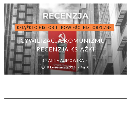
KSIĄŻKI O HISTORII I POWIEŚCI HISTORYCZNE
„CYWILIZACJA KOMUNIZMU” –
RECENZJA KSIĄŻKI
BY
ANNA ALIMOWSKA
9 kwietnia 2024
0