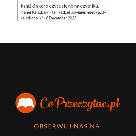
książki skoro czyta się np na czytniku.
Planer Książkary – ten gadżet powinien mieć każdy
książkoholik!
·
8 December 2023
OBSERWUJ NAS NA: