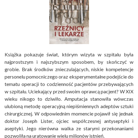
Książka pokazuje świat, którym wizyta w szpitalu była
najprostszym i najszybszym sposobem, by skończyć w
grobie. Brak środków znieczulających, niskie kompetencje
personelu pomocniczego oraz eksperymentalne podejście do
tematu operacji to codzienność pacjentów przebywających
w szpitalu. Uciekający przed swoim oprawcą pacjent? W XIX
wieku nikogo to dziwiło. Amputacja stanowiła wówczas
ulubioną metodę operacyjną niepiśmiennych adeptów sztuki
chirurgicznej. W odpowiednim momencie pojawił się jednak
doktor Joseph Lister, ojciec współczesnej antyseptyki i
aseptyki. Jego nierówna walka ze starymi przekonaniami
pozwoliła na uratowanie wielu milionów istnień.