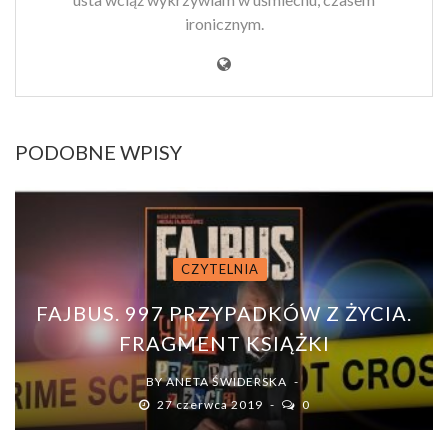
ironicznym.
PODOBNE WPISY
CZYTELNIA
FAJBUS. 997 PRZYPADKÓW Z ŻYCIA.
FRAGMENT KSIĄŻKI
BY
ANETA ŚWIDERSKA
27 czerwca 2019
0