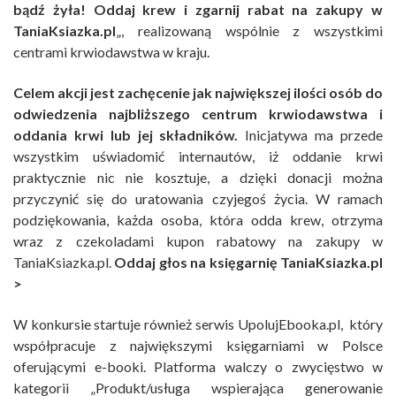
bądź żyła! Oddaj krew i zgarnij rabat na zakupy w
TaniaKsiazka.pl
„, realizowaną wspólnie z wszystkimi
centrami krwiodawstwa w kraju.
Celem akcji jest zachęcenie jak największej ilości osób do
odwiedzenia najbliższego centrum krwiodawstwa i
oddania krwi lub jej składników.
Inicjatywa ma przede
wszystkim uświadomić internautów, iż oddanie krwi
praktycznie nic nie kosztuje, a dzięki donacji można
przyczynić się do uratowania czyjegoś życia. W ramach
podziękowania, każda osoba, która odda krew, otrzyma
wraz z czekoladami kupon rabatowy na zakupy w
TaniaKsiazka.pl.
Oddaj głos na księgarnię TaniaKsiazka.pl
>
W konkursie startuje również serwis UpolujEbooka.pl, który
współpracuje z największymi księgarniami w Polsce
oferującymi e-booki. Platforma walczy o zwycięstwo w
kategorii „Produkt/usługa wspierająca generowanie