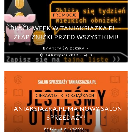
PROMOCJE
BLACK WEEK W TANIAKSIAZKA.PL –
ZŁAP ZNIŻKI PRZED WSZYSTKIMI!
BY
ANETA ŚWIDERSKA
14 listopada 2019
0
CIEKAWOSTKI O KSIĄŻKACH
TANIAKSIAZKA.PL MA NOWY SALON
SPRZEDAŻY!
BY
PAULINA ROSZKO