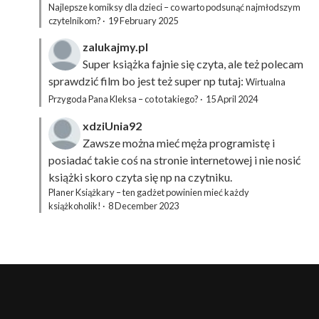
Najlepsze komiksy dla dzieci – co warto podsunąć najmłodszym
czytelnikom?
·
19 February 2025
zalukajmy.pl
Super książka fajnie się czyta, ale też polecam
sprawdzić film bo jest też super np tutaj:
Wirtualna
Przygoda Pana Kleksa – co to takiego?
·
15 April 2024
xdziUnia92
Zawsze można mieć męża programistę i
posiadać takie coś na stronie internetowej i nie nosić
książki skoro czyta się np na czytniku.
Planer Książkary – ten gadżet powinien mieć każdy
książkoholik!
·
8 December 2023