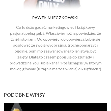
PAWEŁ MIECZKOWSKI
Co tu dużo gadać, marketingowiec i książkowy
pasjonat pełną gębą. Właściwie można powiedzieć, że
żyję historiami. Od opowieści do opowieści. Lubię się
posiłować ze swoją wyobraźnią, trochę pomarzyć i
ogólnie, pomimo zaawansowanego lenistwa, być
zajęty. Dlatego czasem popisuję do szuflady i
prowadzę na YouTubie kanał "Posłuchajcie", w którym
mówię głównie (tutaj nie ma zdziwienia) o książkach :)
PODOBNE WPISY