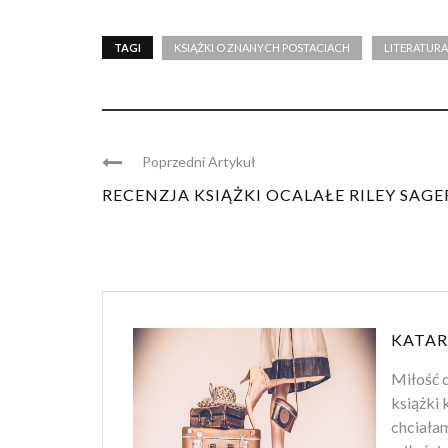
TAGI
KSIĄŻKI O ZNANYCH POSTACIACH
LITERATURA
Poprzedni Artykuł
RECENZJA KSIĄŻKI OCALAŁE RILEY SAGE
KATAR
Miłość 
książki 
chciałam