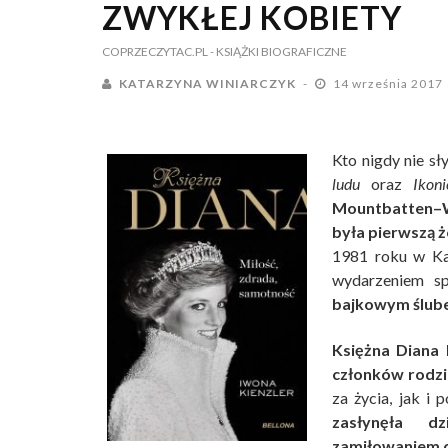
ZWYKŁEJ KOBIETY
COPRZECZYTAC.PL
- KSIĄŻKI BIOGRAFICZNE
KATARZYNA WINIARCZYK
14 września 2017
Kto nigdy nie sły
ludu
oraz
Ikon
Mountbatten–Wi
była pierwszą ż
1981 roku w Ka
wydarzeniem s
bajkowym ślube
Księżna Diana 
członków rodzi
za życia, jak i 
zasłynęła dz
zamiłowaniem 