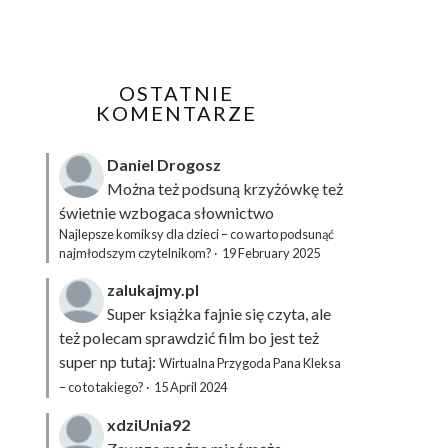
OSTATNIE
KOMENTARZE
Daniel Drogosz
Można też podsuną
krzyżówkę
też
świetnie wzbogaca słownictwo
Najlepsze komiksy dla dzieci – co warto podsunąć
najmłodszym czytelnikom?
·
19 February 2025
zalukajmy.pl
Super książka fajnie się czyta, ale
też polecam sprawdzić film bo jest też
super np tutaj:
Wirtualna Przygoda Pana Kleksa
– co to takiego?
·
15 April 2024
xdziUnia92