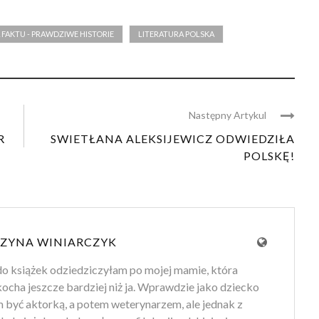
 FAKTU - PRAWDZIWE HISTORIE
LITERATURA POLSKA
Następny Artykul
R
SWIETŁANA ALEKSIJEWICZ ODWIEDZIŁA
POLSKĘ!
ZYNA WINIARCZYK
do książek odziedziczyłam po mojej mamie, która
kocha jeszcze bardziej niż ja. Wprawdzie jako dziecko
 być aktorką, a potem weterynarzem, ale jednak z