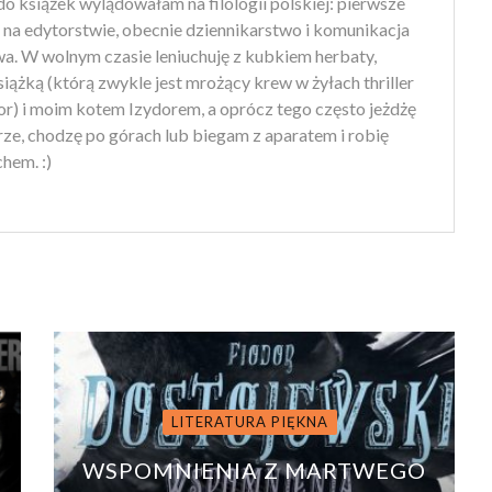
do książek wylądowałam na filologii polskiej: pierwsze
a na edytorstwie, obecnie dziennikarstwo i komunikacja
wa. W wolnym czasie leniuchuję z kubkiem herbaty,
iążką (którą zwykle jest mrożący krew w żyłach thriller
or) i moim kotem Izydorem, a oprócz tego często jeżdżę
ze, chodzę po górach lub biegam z aparatem i robię
hem. :)
LITERATURA PIĘKNA
WSPOMNIENIA Z MARTWEGO