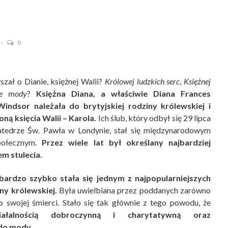
0
szał o Dianie, księżnej Walii?
Królowej ludzkich serc
,
Księżnej
ie mody
?
Księżna Diana, a właściwie Diana Frances
ndsor należała do brytyjskiej rodziny królewskiej i
oną księcia Walii – Karola.
Ich ślub, który odbył się 29 lipca
tedrze Św. Pawła w Londynie, stał się międzynarodowym
połecznym.
Przez wiele lat był określany najbardziej
m stulecia.
bardzo szybko stała się jednym z najpopularniejszych
ny królewskiej.
Była uwielbiana przez poddanych zarówno
po swojej śmierci. Stało się tak głównie z tego powodu, że
iałalnością dobroczynną i charytatywną oraz
do mody
.