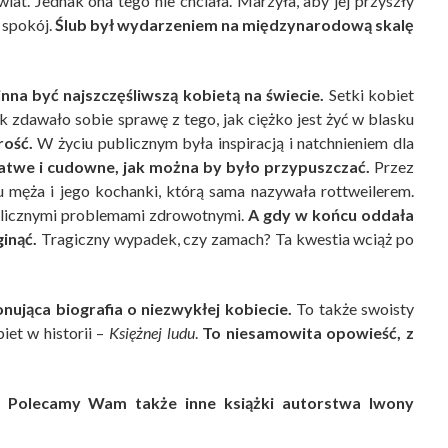
iat. Jednak ona tego nie chciała. Marzyła, aby jej przyszły
j spokój.
Ślub był wydarzeniem na międzynarodową skalę
nna być najszczęśliwszą kobietą na świecie.
Setki kobiet
ak zdawało sobie sprawę z tego, jak ciężko jest żyć w blasku
rość.
W życiu publicznym była inspiracją i natchnieniem dla
łatwe i cudowne, jak można by było przypuszczać.
Przez
iu męża i jego kochanki, którą sama nazywała rottweilerem.
 z licznymi problemami zdrowotnymi.
A gdy w końcu oddała
inąć.
Tragiczny wypadek, czy zamach? Ta kwestia wciąż po
nująca biografia o niezwykłej kobiecie.
To także swoisty
iet w historii –
Księżnej ludu
.
To niesamowita opowieść, z
! Polecamy Wam także inne książki autorstwa Iwony