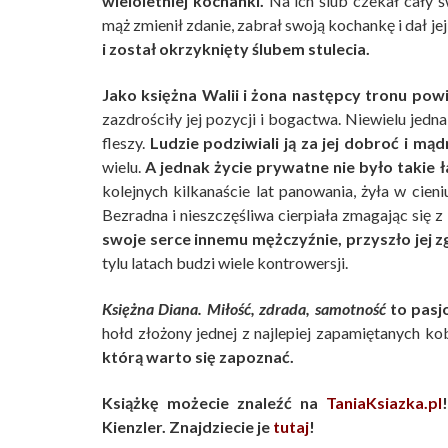
wieloletniej kochanki.
Na ich ślub czekał cały św
mąż zmienił zdanie, zabrał swoją kochankę i dał je
i został okrzyknięty ślubem stulecia.
Jako księżna Walii i żona następcy tronu powi
zazdrościły jej pozycji i bogactwa. Niewielu jedn
fleszy.
Ludzie podziwiali ją za jej dobroć i mąd
wielu.
A jednak życie prywatne nie było takie 
kolejnych kilkanaście lat panowania, żyła w cien
Bezradna i nieszczęśliwa cierpiała zmagając się
swoje serce innemu mężczyźnie, przyszło jej zg
tylu latach budzi wiele kontrowersji.
Księżna Diana. Miłość, zdrada, samotność
to pasjo
hołd złożony jednej z najlepiej zapamiętanych kob
którą warto się zapoznać.
Książkę możecie znaleźć na
TaniaKsiazka.pl
Kienzler. Znajdziecie je
tutaj
!