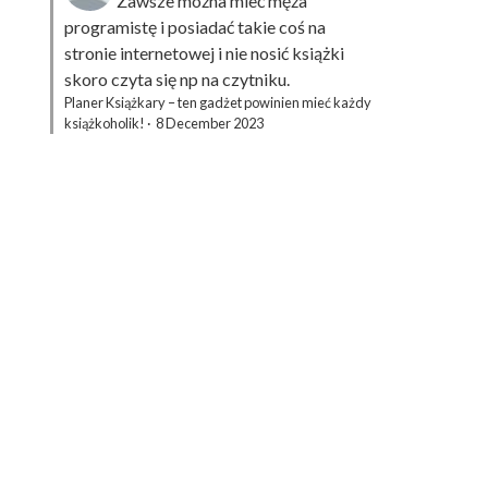
Zawsze można mieć męża
programistę i posiadać takie coś na
stronie internetowej i nie nosić książki
skoro czyta się np na czytniku.
Planer Książkary – ten gadżet powinien mieć każdy
książkoholik!
·
8 December 2023