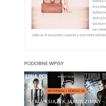
miłości 
trzy lat
kulturo
dobrą ks
lub horr
na rower
zdjęcia. A wszystko zawsze z szerokim uśmiec
PODOBNE WPISY
KRYMINAŁ I SENSACJA
SERIA KSIĄŻEK JAKUB ZIMNY –