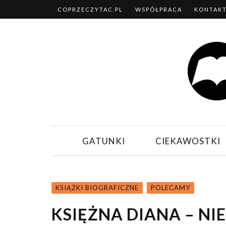
COPRZECZYTAC.PL
WSPÓŁPRACA
KONTAK
GATUNKI
CIEKAWOSTKI
KSIĄŻKI BIOGRAFICZNE
POLECAMY
KSIĘŻNA DIANA – NI