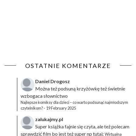
OSTATNIE KOMENTARZE
Daniel Drogosz
Można też podsuną
krzyżówkę
też świetnie
wzbogaca słownictwo
Najlepsze komiksy dla dzieci – co warto podsunąć najmłodszym
czytelnikom?
·
19 February 2025
zalukajmy.pl
Super książka fajnie się czyta, ale też polecam
sprawdzić film bo jest też super np tutaj:
Wirtualna