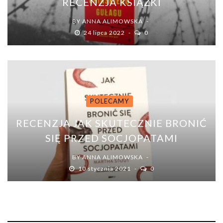
RECENZJA KSIĄŻKI
BY
ANNA ALIMOWSKA
24 lipca 2022
0
POLECAMY
RECENZJA JAK SKUTECZNIE BRONIĆ
SIĘ PRZED SOCJOPATAMI
BY
ANNA ALIMOWSKA
10 stycznia 2021
0