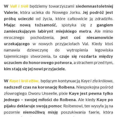
W
Vall i troll
będziemy towarzyszami
siedemnastoletniej
Valerie
, która ucieka do Nowego Jorku.
Jej podróż jest
próbą ucieczki
od życia, które całkowicie ją zdradziło.
Mając
nową tożsamość,
spotyka się z
gangiem
zamieszkującym labirynt miejskiego metra
. Ale mimo
mrocznego pochodzenia,
jest coś niesamowicie
urzekającego
w nowych przyjaciołach Val. Kiedy ktoś
namawia dziewczynę do wytropienia legowiska
tajemniczego stworzenia, ta
czuje się rozdarta między
uczuciem do honorowego potwora
, a strachem przed tym,
kim stają się jej nowi przyjaciele.
W
Kaye i król elfów
,
będącym kontynuacją
Kaye i zła królowa
,
nadszedł czas na koronację Roibena.
Niespokojna pośród
złowrogiego Dworu Unseelie, pixie
Kaye jest pewna tylko
jednego – swojej miłości do Roibena.
Ale kiedy
Kaye po
pijaku deklaruje swoją pomoc
Roibenowi, ten wysyła ją na
pozornie
niemożliwą misję
poszukiwania faerie, która