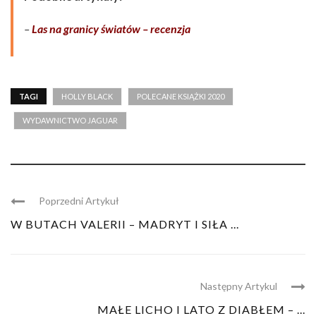
–
Las na granicy światów – recenzja
TAGI
HOLLY BLACK
POLECANE KSIĄŻKI 2020
WYDAWNICTWO JAGUAR
Poprzedni Artykuł
W BUTACH VALERII – MADRYT I SIŁA ...
Następny Artykul
MAŁE LICHO I LATO Z DIABŁEM – ...