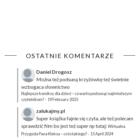
OSTATNIE KOMENTARZE
Daniel Drogosz
Można też podsuną
krzyżówkę
też świetnie
wzbogaca słownictwo
Najlepsze komiksy dla dzieci – co warto podsunąć najmłodszym
czytelnikom?
·
19 February 2025
zalukajmy.pl
Super książka fajnie się czyta, ale też polecam
sprawdzić film bo jest też super np tutaj:
Wirtualna
Przygoda Pana Kleksa – co to takiego?
·
15 April 2024