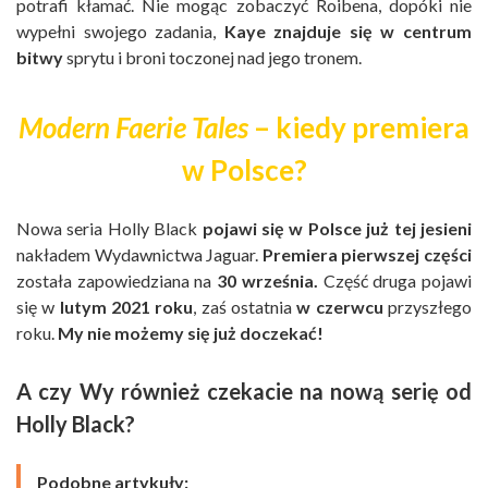
potrafi kłamać. Nie mogąc zobaczyć Roibena, dopóki nie
wypełni swojego zadania,
Kaye znajduje się w centrum
bitwy
sprytu i broni toczonej nad jego tronem.
Modern Faerie Tales
– kiedy premiera
w Polsce?
Nowa seria Holly Black
pojawi się w Polsce już tej jesieni
nakładem Wydawnictwa Jaguar.
Premiera pierwszej części
została zapowiedziana na
30 września.
Część druga pojawi
się w
lutym 2021 roku
, zaś ostatnia
w czerwcu
przyszłego
roku.
My nie możemy się już doczekać!
A czy Wy również czekacie na nową serię od
Holly Black?
Podobne artykuły: