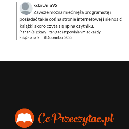
xdziUnia92
Zawsze można mieć męża programistę i
posiadać takie coś na stronie internetowej i nie nosić
książki skoro czyta się np na czytniku.
Planer Książkary – ten gadżet powinien mieć każdy
książkoholik!
·
8 December 2023