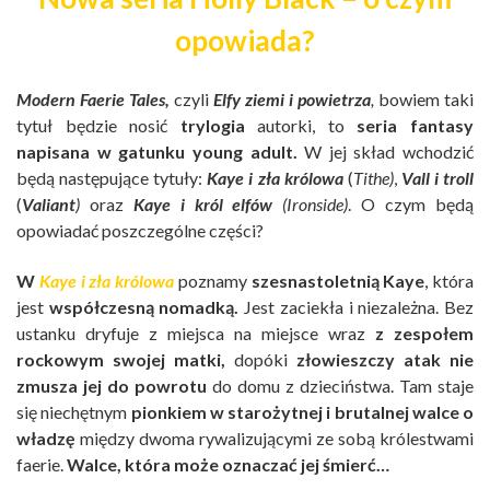
opowiada?
Modern Faerie Tales,
czyli
Elfy ziemi i powietrza
,
bowiem taki
tytuł będzie nosić
trylogia
autorki, to
seria fantasy
napisana w gatunku young adult.
W jej skład wchodzić
będą następujące tytuły:
Kaye i zła królowa
(
Tithe)
,
Vall i troll
(
Valiant
)
oraz
Kaye i król elfów
(Ironside)
. O czym będą
opowiadać poszczególne części?
W
Kaye i zła królowa
poznamy
szesnastoletnią Kaye
, która
jest
współczesną nomadką.
Jest zaciekła i niezależna. Bez
ustanku dryfuje z miejsca na miejsce wraz
z zespołem
rockowym swojej matki,
dopóki
złowieszczy atak nie
zmusza jej do powrotu
do domu z dzieciństwa. Tam staje
się niechętnym
pionkiem w starożytnej i brutalnej walce o
władzę
między dwoma rywalizującymi ze sobą królestwami
faerie.
Walce, która może oznaczać jej śmierć…