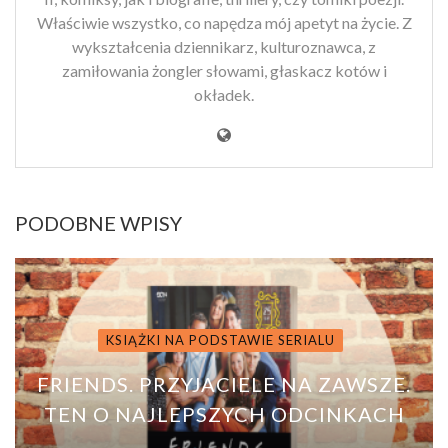
Właściwie wszystko, co napędza mój apetyt na życie. Z
wykształcenia dziennikarz, kulturoznawca, z
zamiłowania żongler słowami, głaskacz kotów i
okładek.
PODOBNE WPISY
KSIĄŻKI NA PODSTAWIE SERIALU
FRIENDS. PRZYJACIELE NA ZAWSZE.
TEN O NAJLEPSZYCH ODCINKACH