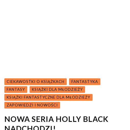
CIEKAWOSTKI O KSIĄŻKACH
FANTASTYKA
FANTASY
KSIĄŻKI DLA MŁODZIEŻY
KSIĄŻKI FANTASTYCZNE DLA MŁODZIEŻY
ZAPOWIEDZI I NOWOŚCI
NOWA SERIA HOLLY BLACK
NADCHODZI!