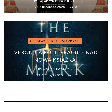
BY
KATARZYNA STACHURA
7 listopada 2020
0
CIEKAWOSTKI O KSIĄŻKACH
VERONICA ROTH PRACUJE NAD
NOWĄ KSIĄŻKĄ!
BY
ADRIAN ROSZKO
15 maja 2016
0