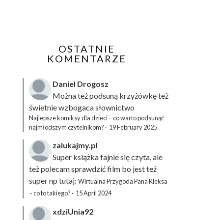
OSTATNIE
KOMENTARZE
Daniel Drogosz
Można też podsuną
krzyżówkę
też
świetnie wzbogaca słownictwo
Najlepsze komiksy dla dzieci – co warto podsunąć
najmłodszym czytelnikom?
·
19 February 2025
zalukajmy.pl
Super książka fajnie się czyta, ale
też polecam sprawdzić film bo jest też
super np tutaj:
Wirtualna Przygoda Pana Kleksa
– co to takiego?
·
15 April 2024
xdziUnia92