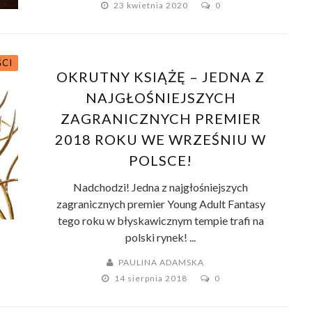
23 kwietnia 2020
0
ŚCI
OKRUTNY KSIĄŻĘ – JEDNA Z
NAJGŁOŚNIEJSZYCH
ZAGRANICZNYCH PREMIER
2018 ROKU WE WRZEŚNIU W
POLSCE!
Nadchodzi! Jedna z najgłośniejszych
zagranicznych premier Young Adult Fantasy
tego roku w błyskawicznym tempie trafi na
polski rynek! ...
PAULINA ADAMSKA
14 sierpnia 2018
0