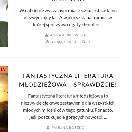
W całkiem zwyczajnym miasteczku jest całkiem
niezwyczajny las. A w nim szklana trumna, w
której spoczywa rogaty chłopiec. ...
ANNA ALIMOWSKA
17 maja 2020
0
NIA
FANTASTYCZNA LITERATURA
MŁODZIEŻOWA – SPRAWDŹCIE!
Fantastyczna literatura młodzieżowa to
niezwykle ciekawe zestawienie dla wszystkich
młodych miłośników tego gatunku. Ponadto,
jeśli poszukujecie gorących nowości, ...
PAULINA ROSZKO