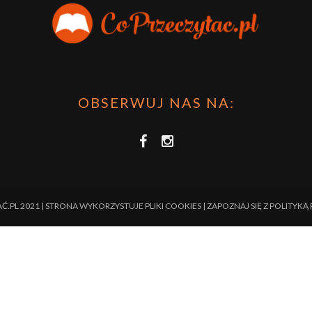
OBSERWUJ NAS NA:
.PL 2021 | STRONA WYKORZYSTUJE PLIKI COOKIES | ZAPOZNAJ SIĘ Z
POLITYKĄ