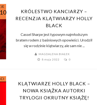
ZJE
KRÓLESTWO KANCIARZY –
/10
RECENZJA KLĄTWIARZY HOLLY
BLACK
Cassel Sharpe jest typowym najmłodszym
bratem rodem z baśniowych opowieści. Urodził
się w rodzinie klątwiarzy, ale sam nie ...
MAGDALENA BIAŁEK
8 maja 2022
0
ŚCI
KLĄTWIARZE HOLLY BLACK –
NOWA KSIĄŻKA AUTORKI
TRYLOGII OKRUTNY KSIĄŻĘ!