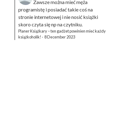
Zawsze można mieć męża
programistę i posiadać takie coś na
stronie internetowej i nie nosić książki
skoro czyta się np na czytniku.
Planer Książkary – ten gadżet powinien mieć każdy
książkoholik!
·
8 December 2023