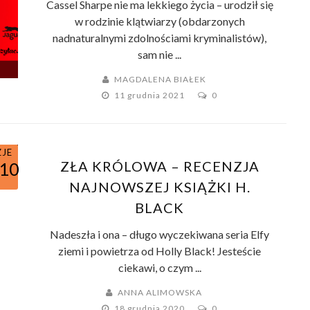
Cassel Sharpe nie ma lekkiego życia – urodził się
w rodzinie klątwiarzy (obdarzonych
nadnaturalnymi zdolnościami kryminalistów),
sam nie ...
MAGDALENA BIAŁEK
11 grudnia 2021
0
ZJE
ZŁA KRÓLOWA – RECENZJA
/10
NAJNOWSZEJ KSIĄŻKI H.
BLACK
Nadeszła i ona – długo wyczekiwana seria Elfy
ziemi i powietrza od Holly Black! Jesteście
ciekawi, o czym ...
ANNA ALIMOWSKA
18 grudnia 2020
0