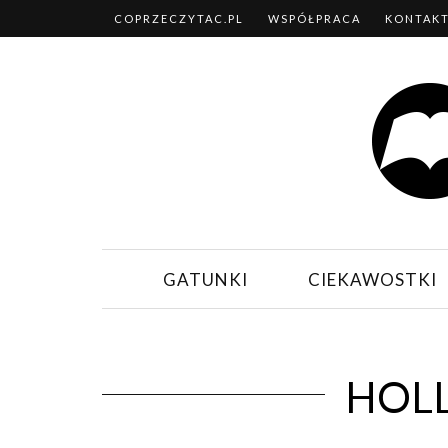
COPRZECZYTAC.PL
WSPÓŁPRACA
KONTAK
GATUNKI
CIEKAWOSTKI
HOLL