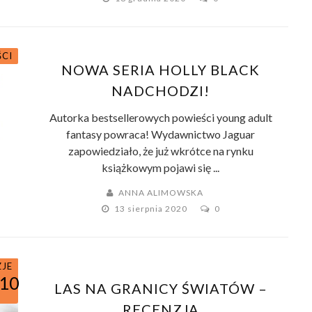
ŚCI
NOWA SERIA HOLLY BLACK
NADCHODZI!
Autorka bestsellerowych powieści young adult
fantasy powraca! Wydawnictwo Jaguar
zapowiedziało, że już wkrótce na rynku
książkowym pojawi się ...
ANNA ALIMOWSKA
13 sierpnia 2020
0
ZJE
/10
LAS NA GRANICY ŚWIATÓW –
RECENZJA