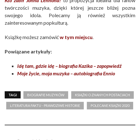
Kto zabił Johna Lennona?
to propozycja idealna dla fanów
twórczości muzyka, dzięki której jeszcze bliżej pozna
swojego idola. Polecamy ją również wszystkim
zainteresowanym popkulturą.
Książkę możesz zamówić
w tym miejscu
.
Powiązane artykuły:
Idę tam, gdzie idę – biografia Kazika – zapopwiedź
Moje życie, moja muzyka – autobiografia Ennio
TAGI
BIOGRAFIE MUZYKÓW
KSIĄŻKI O ZNANYCH POSTACIACH
LITERATURA FAKTU - PRAWDZIWE HISTORIE
POLECANE KSIĄŻKI 2020