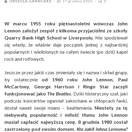
URSZULA GARNCARZ
17 grudnia 2020
0
W marcu 1955 roku piętnastoletni wówczas John
Lennon założył zespół z kilkoma przyjaciółmi ze szkoły
Quarry Bank High School w Liverpoolu.
Nie spodziewał
się wtedy, że właśnie daje początek jednej z najbardziej
popularnych i wielbionych na całym świecie (po dziś) kapel
rock and roll’owych.
Jeszcze przez jakiś czas zmieniały się i nazwa i skład grupy,
by ostatecznie
od 1960 roku John Lennon, Paul
McCartney, George Harrison i Ringo Star zaczęli
funkcjonować jako
The Beatles
.
Dziki histeryczny szał, jaki
podczas koncertów ogarniał zakochane w chłopcach fanki,
dostał nawet swoje miano – beatlemania.
Niestety za tę
niebywałą popularność i miłość tłumu John Lennon
musiał zapłacić najwyższą cenę. 8 grudnia 1980 został
zastrzelony pod swoim domem.
Kto zabił Johna Lennona?