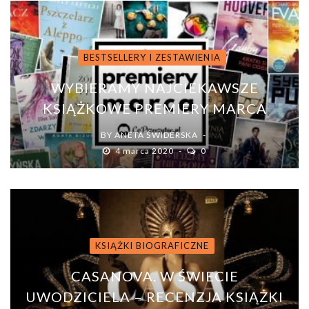
BESTSELLERY I ZESTAWIENIA
WYBIERAMY NAJCIEKAWSZE
KSIĄŻKOWE PREMIERY MARCA
BY
ANETA ŚWIDERSKA
4 marca 2020
0
KSIĄŻKI BIOGRAFICZNE
CASANOVA. W ŚWIECIE
UWODZICIELA – RECENZJA KSIĄŻKI