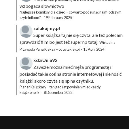
wzbogaca słownictwo
Najlepsze komiksy dla dzieci – co warto podsunąć najmłodszym
czytelnikom?
·
19 February 2025
zalukajmy.pl
Super książka fajnie się czyta, ale też polecam
sprawdzić film bo jest też super np tutaj:
Wirtualna
Przygoda Pana Kleksa – co to takiego?
·
15 April 2024
xdziUnia92
Zawsze można mieć męża programistę i
posiadać takie coś na stronie internetowej i nie nosić
książki skoro czyta się np na czytniku.
Planer Książkary – ten gadżet powinien mieć każdy
książkoholik!
·
8 December 2023