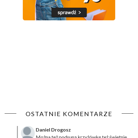
OSTATNIE KOMENTARZE
Daniel Drogosz
Można też podsuną
krzyżówkę
też świetnie