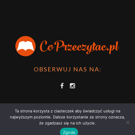
OBSERWUJ NAS NA:
Ta strona korzysta z ciasteczek aby świadczyć usługi na
najwyższym poziomie. Dalsze korzystanie ze strony oznacza,
że zgadzasz się na ich użycie.
COPRZECZYTAĆ.PL 2021 | STRONA WYKORZYSTUJE PLIKI COOKIES |
Zgoda
ZAPOZNAJ SIĘ Z
POLITYKĄ PRYWATNOŚCI