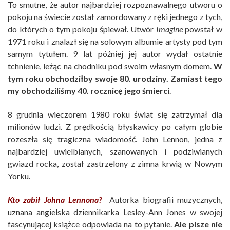
To smutne, że autor najbardziej rozpoznawalnego utworu o
pokoju na świecie został zamordowany z ręki jednego z tych,
do których o tym pokoju śpiewał. Utwór
Imagine
powstał w
1971 roku i znalazł się na solowym albumie artysty pod tym
samym tytułem. 9 lat później jej autor wydał ostatnie
tchnienie, leżąc na chodniku pod swoim własnym domem.
W
tym roku obchodziłby swoje 80. urodziny. Zamiast tego
my obchodziliśmy 40. rocznicę jego śmierci
.
8 grudnia wieczorem 1980 roku świat się zatrzymał dla
milionów ludzi. Z prędkością błyskawicy po całym globie
rozeszła się tragiczna wiadomość. John Lennon, jedna z
najbardziej uwielbianych, szanowanych i podziwianych
gwiazd rocka, został zastrzelony z zimna krwią w Nowym
Yorku.
Kto zabił Johna Lennona?
Autorka biografii muzycznych,
uznana angielska dziennikarka Lesley-Ann Jones w swojej
fascynującej książce odpowiada na to pytanie.
Ale pisze nie