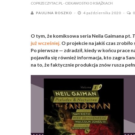
COPRZECZYTAC.PL
- CIEKAWOSTKI O KSIĄŻKACH
PAULINA ROSZKO
4 października 2020
O tym, że komiksowa seria Neila Gaimana pt.
T
już wcześniej.
O projekcie na jakiś czas zrobiło
Po pierwsze — zdradził, kiedy w końcu prace na
pojawiła się również informacja, kto zagra 
na to, że faktycznie produkcja znów rusza pełn