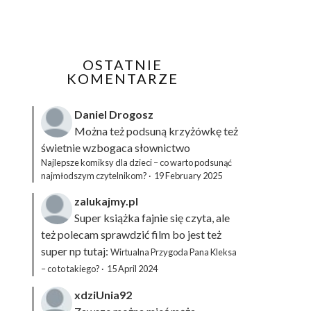
OSTATNIE
KOMENTARZE
Daniel Drogosz
Można też podsuną
krzyżówkę
też
świetnie wzbogaca słownictwo
Najlepsze komiksy dla dzieci – co warto podsunąć
najmłodszym czytelnikom?
·
19 February 2025
zalukajmy.pl
Super książka fajnie się czyta, ale
też polecam sprawdzić film bo jest też
super np tutaj:
Wirtualna Przygoda Pana Kleksa
– co to takiego?
·
15 April 2024
xdziUnia92