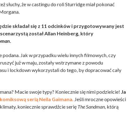
ż słuchy, że w castingu do roli Sturridge miał pokonać
 Morgana.
ędzie składał się z 11 odcinków i przygotowywany jest
 scenarzystą został Allan Heinberg, który
oman
.
ze podana. Jak w przypadku wielu innych filmowych, czy
y ruszyć już w maju, zostały wstrzymane z powodu
asu i lockdown wykorzystali do tego, by dopracować cały
mana? Macie swoje typy? Koniecznie się nimi podzielcie!
Ja
komiksową serią Neila Gaimana.
Jeśli mroczne opowieści
 klimaty, koniecznie sprawdźcie serię
The Sandman,
którą