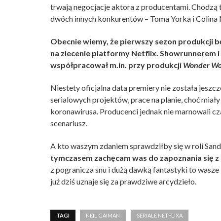
trwają negocjacje aktora z producentami. Chodzą te
dwóch innych konkurentów – Toma Yorka i Colina
Obecnie wiemy, że pierwszy sezon produkcji b
na zlecenie platformy Netflix. Showrunnerem i
współpracował m.in. przy produkcji
Wonder W
Niestety oficjalna data premiery nie została jeszc
serialowych projektów, prace na planie, choć miał
koronawirusa. Producenci jednak nie marnowali cz
scenariusz.
A kto waszym zdaniem sprawdziłby się w roli Sand
tymczasem zachęcam was do zapoznania się z
z pogranicza snu i dużą dawką fantastyki to wasze
już dziś uznaje się za prawdziwe arcydzieło.
TAGI
NEIL GAIMAN
SERIALE NETFLIXA