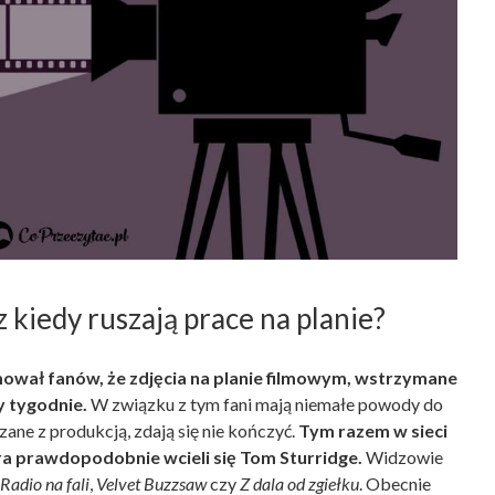
kiedy ruszają prace na planie?
mował fanów, że zdjęcia na planie filmowym, wstrzymane
y tygodnie.
W związku z tym fani mają niemałe powody do
ne z produkcją, zdają się nie kończyć.
Tym razem w sieci
ra prawdopodobnie wcieli się Tom Sturridge.
Widzowie
Radio na fali
,
Velvet Buzzsaw
czy
Z dala od zgiełku
. Obecnie