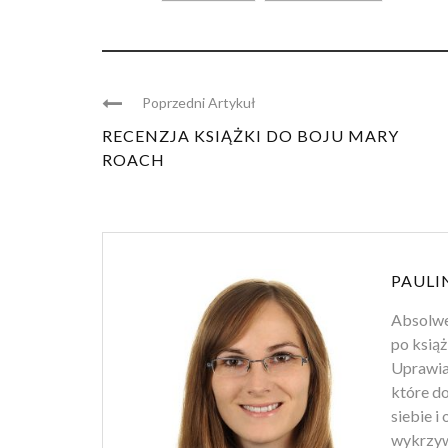
Poprzedni Artykuł
RECENZJA KSIĄŻKI DO BOJU MARY
ROACH
PAULI
Absolwen
po książ
Uprawiam
które d
siebie i
wykrzyw