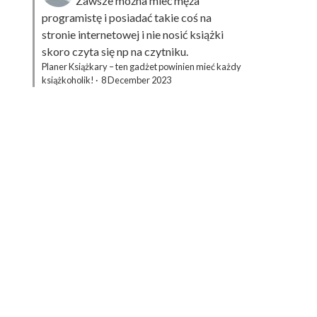
Zawsze można mieć męża
programistę i posiadać takie coś na
stronie internetowej i nie nosić książki
skoro czyta się np na czytniku.
Planer Książkary – ten gadżet powinien mieć każdy
książkoholik!
·
8 December 2023