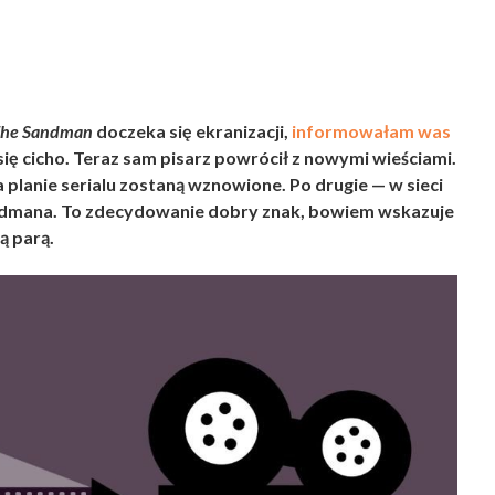
0
he Sandman
doczeka się ekranizacji,
informowałam was
 się cicho. Teraz sam pisarz powrócił z nowymi wieściami.
 planie serialu zostaną wznowione. Po drugie — w sieci
Sandmana. To zdecydowanie dobry znak, bowiem wskazuje
ą parą.