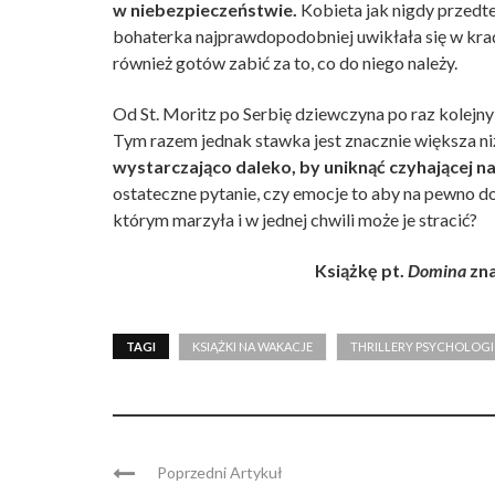
w niebezpieczeństwie.
Kobieta jak nigdy przedt
bohaterka najprawdopodobniej uwikłała się w kradzi
również gotów zabić za to, co do niego należy.
Od St. Moritz po Serbię dziewczyna po raz kolej
Tym razem jednak stawka jest znacznie większa niż
wystarczająco daleko, by uniknąć czyhającej na 
ostateczne pytanie, czy emocje to aby na pewno do
którym marzyła i w jednej chwili może je stracić?
Książkę pt.
Domina
zna
TAGI
KSIĄŻKI NA WAKACJE
THRILLERY PSYCHOLOG
Poprzedni Artykuł