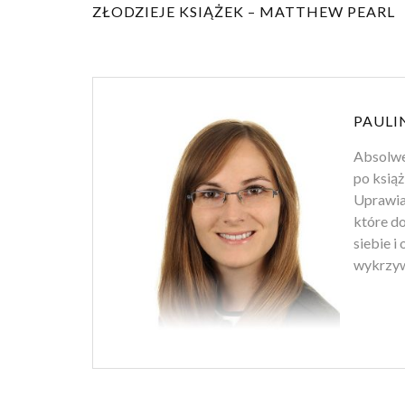
ZŁODZIEJE KSIĄŻEK – MATTHEW PEARL
PAULI
Absolwen
po książ
Uprawiam
które d
siebie i
wykrzyw