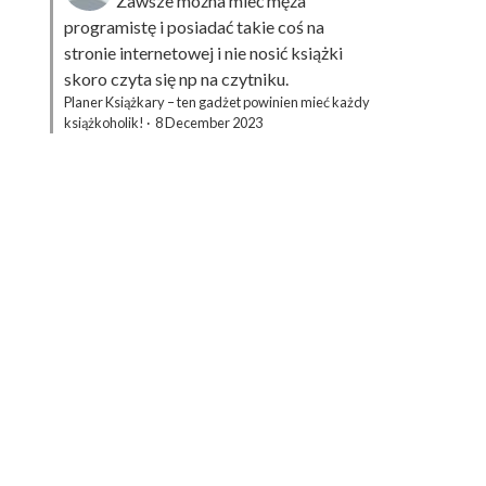
Zawsze można mieć męża
programistę i posiadać takie coś na
stronie internetowej i nie nosić książki
skoro czyta się np na czytniku.
Planer Książkary – ten gadżet powinien mieć każdy
książkoholik!
·
8 December 2023