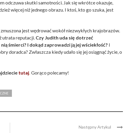
em odczuwa skutki samotności. Jak się wkrótce okazuje,
eż więcej niż jednego obrazu. I ktoś, kto go szuka, jest
ny zmuszona jest wędrować wokół niezwykłych krajobrazów.
 utrata reputacji.
Czy Judith uda się dotrzeć
nią śmierci? I dokąd zaprowadzi ją jej wściekłość?
I
bry doradca? Zwłaszcza kiedy udało się jej osiągnąć życie, o
jdziecie
tutaj
.
Gorąco polecamy!
ICZNE
Następny Artykul