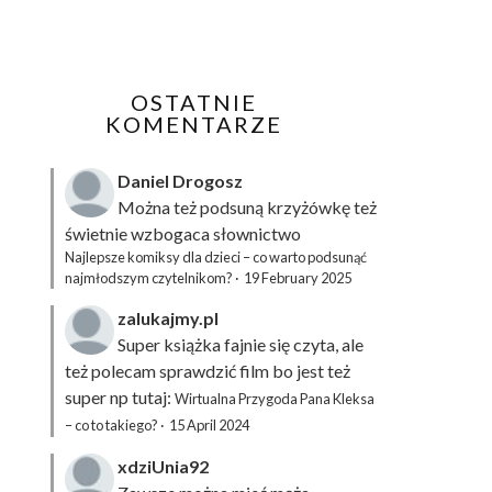
OSTATNIE
KOMENTARZE
Daniel Drogosz
Można też podsuną
krzyżówkę
też
świetnie wzbogaca słownictwo
Najlepsze komiksy dla dzieci – co warto podsunąć
najmłodszym czytelnikom?
·
19 February 2025
zalukajmy.pl
Super książka fajnie się czyta, ale
też polecam sprawdzić film bo jest też
super np tutaj:
Wirtualna Przygoda Pana Kleksa
– co to takiego?
·
15 April 2024
xdziUnia92