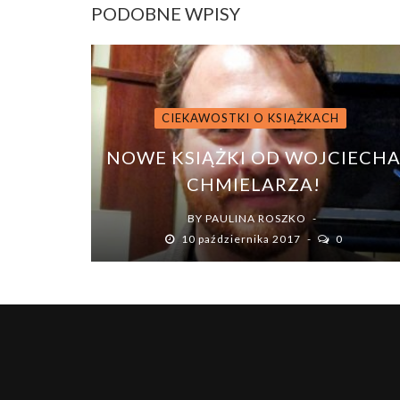
PODOBNE WPISY
CIEKAWOSTKI O KSIĄŻKACH
NOWE KSIĄŻKI OD WOJCIECH
CHMIELARZA!
BY
PAULINA ROSZKO
10 października 2017
0