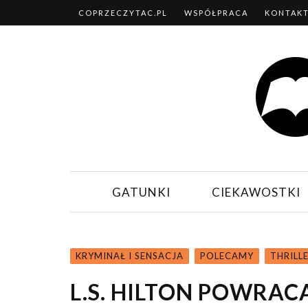
COPRZECZYTAC.PL
WSPÓŁPRACA
KONTAK
GATUNKI
CIEKAWOSTKI
KRYMINAŁ I SENSACJA
POLECAMY
THRILL
L.S. HILTON POWRAC