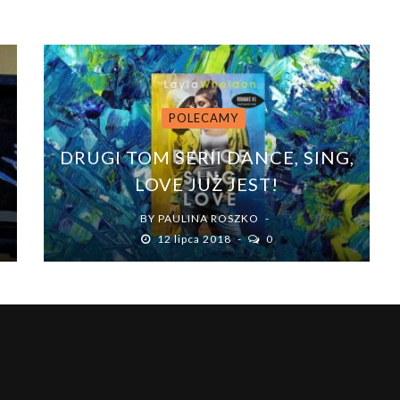
POLECAMY
A
DRUGI TOM SERII DANCE, SING,
LOVE JUŻ JEST!
BY
PAULINA ROSZKO
12 lipca 2018
0