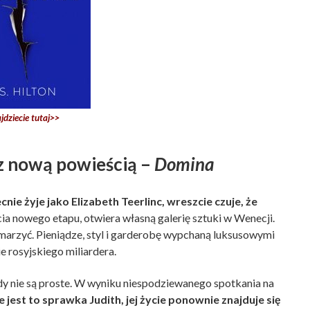
jdziecie tutaj>>
 z nową powieścią –
Domina
ie żyje jako Elizabeth Teerlinc, wreszcie czuje, że
a nowego etapu, otwiera własną galerię sztuki w Wenecji.
marzyć. Pieniądze, styl i garderobę wypchaną luksusowymi
e rosyjskiego miliardera.
dy nie są proste. W wyniku niespodziewanego spotkania na
 jest to sprawka Judith, jej życie ponownie znajduje się