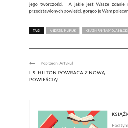
jego twórczości. A jakie jest Wasze zdanie na
przedstawionych powieści, gorąco je Wam polec
TAGI
ANDRZEJ PILIPIUK
KSIĄŻKI FANTASY DLA MŁOD
Poprzedni Artykuł
L.S. HILTON POWRACA Z NOWĄ
POWIEŚCIĄ!
KSIĄŻ
Pod tym