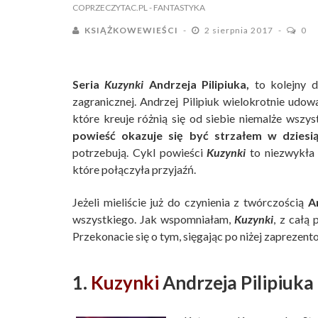
COPRZECZYTAC.PL
- FANTASTYKA
KSIĄŻKOWEWIEŚCI
2 sierpnia 2017
0
Seria
Kuzynki
Andrzeja Pilipiuka,
to kolejny 
zagranicznej. Andrzej Pilipiuk wielokrotnie udowa
które kreuje różnią się od siebie niemalże wszyst
powieść okazuje się być strzałem w dziesi
potrzebują. Cykl powieści
Kuzynki
to niezwykła 
które połączyła przyjaźń.
Jeżeli mieliście już do czynienia z twórczością
A
wszystkiego. Jak wspomniałam,
Kuzynki
, z całą
Przekonacie się o tym, sięgając po niżej zaprezent
1.
Kuzynki
Andrzeja Pilipiuka