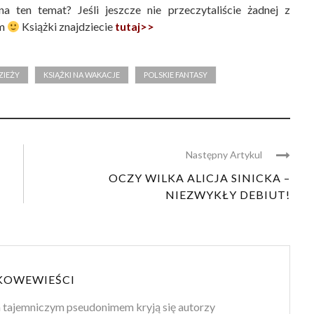
 ten temat? Jeśli jeszcze nie przeczytaliście żadnej z
am
Książki znajdziecie
tutaj>>
ZIEŻY
KSIĄŻKI NA WAKACJE
POLSKIE FANTASY
Następny Artykul
OCZY WILKA ALICJA SINICKA –
NIEZWYKŁY DEBIUT!
KOWEWIEŚCI
 tajemniczym pseudonimem kryją się autorzy