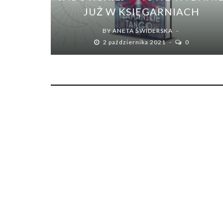
JUŻ W KSIĘGARNIACH
BY
ANETA ŚWIDERSKA
2 października 2021
0