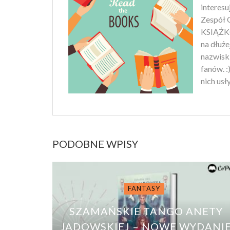
interesu
Zespół C
KSIĄŻKO
na dłuż
nazwiski
fanów. :
nich usł
PODOBNE WPISY
FANTASY
SZAMAŃSKIE TANGO ANETY
JADOWSKIEJ – NOWE WYDANI