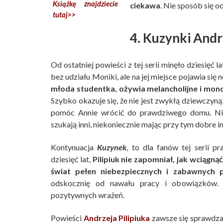
Książkę znajdziecie
ciekawa
. Nie sposób się o
tutaj>>
4. Kuzynki Andr
Od ostatniej powieści z tej serii minęło dziesięć l
bez udziału Moniki, ale na jej miejsce pojawia się
młoda studentka, ożywia melancholijne i mon
Szybko okazuje się, że nie jest zwykłą dziewczyną
pomóc Annie wrócić do prawdziwego domu. Nie
szukają inni, niekoniecznie mając przy tym dobre i
Kontynuacja
Kuzynek
, to dla fanów tej serii p
dziesięć lat,
Pilipiuk nie zapomniał, jak wciągną
świat pełen niebezpiecznych i zabawnych 
odskocznię od nawału pracy i obowiązków.
pozytywnych wrażeń.
Powieści
Andrzeja Pilipiuka
zawsze się sprawdza