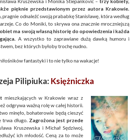
anisława Kruszewska i Monika Stiepankovic –
trzy kobiety,
jakże pięknie przedstawionym przez autora Krakowie.
a, pragnie odnaleźć swoją prababkę Stanisławę, która według
starzeje. Co do Moniki, to skrywa ona znacznie mroczniejszą
kobiet ma swoją własną historię do opowiedzenia i każda
gająca.
A wszystko to zaprawiane dużą dawką humoru i
twem, bez których byłoby trochę nudno.
iłośników fantastyki i to nie tylko na wakacje!
eja Pilipiuka:
Księżniczka
t
mieszkających w Krakowie wraz z
 odgrywa ważną rolę w całej historii.
stwo minęło, bohaterowie będą cieszyć
e trwa długo.
Zagrożona jest przede
isława Kruszewska i Michał Sędziwoj,
edłużyć ich młodość. Ceną za to może