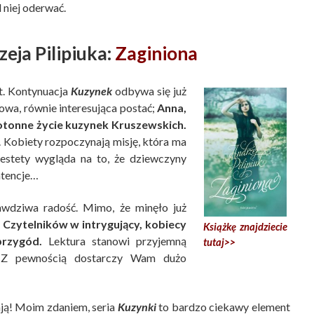
d niej oderwać.
zeja Pilipiuka:
Zaginiona
at. Kontynuacja
Kuzynek
odbywa się już
 nowa, równie interesująca postać;
Anna,
otonne życie kuzynek Kruszewskich.
. Kobiety rozpoczynają misję, która ma
stety wygląda na to, że dziewczyny
ntencje…
rawdziwa radość. Mimo, że minęło już
ć Czytelników w intrygujący, kobiecy
Książkę znajdziecie
przygód.
Lektura stanowi przyjemną
tutaj>>
 Z pewnością dostarczy Wam dużo
ją! Moim zdaniem, seria
Kuzynki
to bardzo ciekawy element