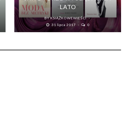
LATO
BY
KSIĄŻKOWEWIEŚCI
31 lipca 2017
0