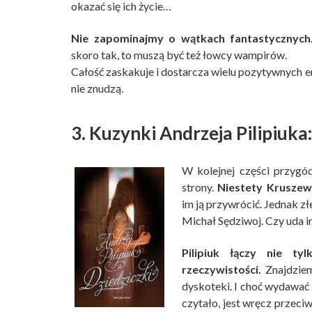
okazać się ich życie…
Nie zapominajmy o wątkach fantastycznych
skoro tak, to muszą być też łowcy wampirów.
Całość zaskakuje i dostarcza wielu pozytywnych em
nie znudzą.
3. Kuzynki Andrzeja Pilipiuka
W kolejnej części przygó
strony.
Niestety Kruszew
im ją przywrócić. Jednak zł
Michał Sędziwoj. Czy uda im
Pilipiuk łączy nie ty
rzeczywistości.
Znajdziem
dyskoteki. I choć wydawać b
czytało, jest wręcz przeciw