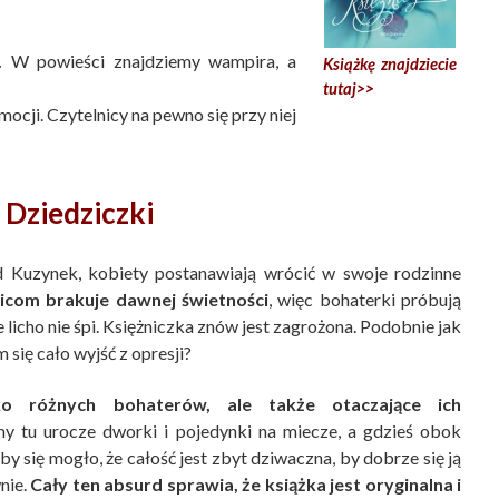
.
W powieści znajdziemy wampira, a
Książkę znajdziecie
tutaj>>
ocji. Czytelnicy na pewno się przy niej
:
Dziedziczki
d Kuzynek, kobiety postanawiają wrócić w swoje rodzinne
icom brakuje dawnej świetności
, więc bohaterki próbują
e licho nie śpi. Księżniczka znów jest zagrożona. Podobnie jak
 się cało wyjść z opresji?
lko różnych bohaterów, ale także otaczające ich
y tu urocze dworki i pojedynki na miecze, a gdzieś obok
y się mogło, że całość jest zbyt dziwaczna, by dobrze się ją
nie.
Cały ten absurd sprawia, że książka jest oryginalna i