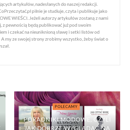
jących artykułów, nadesłanych do naszej redakcji.
oPrzeczytać.pl pilnie je studiuje, czyta i publikuje jako
WE WIEŚCI. Jeżeli autorzy artykułów zostaną z nami
ej, z pewnością będą publikować już pod swoim
em i czekać na nieuniknioną sławę i setki listów od
) A my ze swojej strony zrobimy wszystko, żeby świat o
yszał.
POLECAMY
PORADNIKI MODOWE, CZYLI
E
JAK DOBRZE WYGLĄDAĆ NA