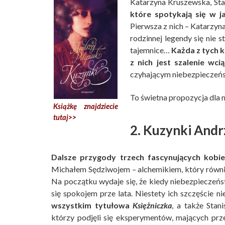
Katarzyna Kruszewska, St
które spotykają się w 
Pierwsza z nich – Katarzyn
rodzinnej legendy się nie 
tajemnice…
Każda z tych 
z nich jest szalenie wcią
czyhającym niebezpieczeńs
To świetna propozycja dla m
Książkę znajdziecie
tutaj>>
2. Kuzynki Andrz
Dalsze przygody trzech fascynujących kobie
Michałem Sędziwojem – alchemikiem, który również
Na początku wydaje się, że kiedy niebezpieczeń
się spokojem prze lata. Niestety ich szczęście ni
wszystkim tytułowa
Księżniczka
, a także Stan
którzy podjęli się eksperymentów, mających prz