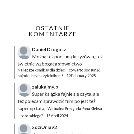
OSTATNIE
KOMENTARZE
Daniel Drogosz
Można też podsuną
krzyżówkę
też
świetnie wzbogaca słownictwo
Najlepsze komiksy dla dzieci – co warto podsunąć
najmłodszym czytelnikom?
·
19 February 2025
zalukajmy.pl
Super książka fajnie się czyta, ale
też polecam sprawdzić film bo jest też
super np tutaj:
Wirtualna Przygoda Pana Kleksa
– co to takiego?
·
15 April 2024
xdziUnia92