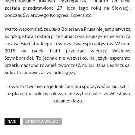
wydrukowanie kilkuset egzemplarzy. Ponadto
La pupo
została przedstawiona 27 lipca tego roku na Słowacji,
podczas Światowego Kongresu Esperanto.
Warto wspomnieć, że
Lalka
Bolesława Prusa nie jest pierwszą
książką, która została przetłumaczona na język esperanto za
sprawą Białostockiego Towarzystwa Esperantystów. W roku
2015 na rynek trafił przekład wierszy Wisławy
Szymborskiej. To jednak nie wszystko, na język esperanto
przetłumaczono również twórczość, m. in.: Jana Leończuka,
Sokrata Janowicza czy Lidii Ligęzy.
Towarzystwo nie ma jednak zamiaru spoczywać na laurach i
już planują na kolejny rok wydanie wyboru wierszy Wiesława
Kazaneckiego.
TAGI
LITERATURA POLSKA