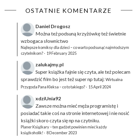
OSTATNIE KOMENTARZE
Daniel Drogosz
Można też podsuną
krzyżówkę
też świetnie
wzbogaca słownictwo
Najlepsze komiksy dla dzieci – co warto podsunąć najmłodszym
czytelnikom?
·
19 February 2025
zalukajmy.pl
Super książka fajnie się czyta, ale też polecam
sprawdzić film bo jest też super np tutaj:
Wirtualna
Przygoda Pana Kleksa – co to takiego?
·
15 April 2024
xdziUnia92
Zawsze można mieć męża programistę i
posiadać takie coś na stronie internetowej i nie nosić
książki skoro czyta się np na czytniku.
Planer Książkary – ten gadżet powinien mieć każdy
książkoholik!
·
8 December 2023