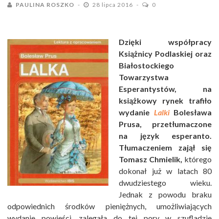
PAULINA ROSZKO
28 lipca 2016
0
Dzięki współpracy
Książnicy Podlaskiej oraz
Białostockiego
Towarzystwa
Esperantystów, na
książkowy rynek trafiło
wydanie
Lalki
Bolesława
Prusa, przetłumaczone
na język esperanto.
Tłumaczeniem zajął się
Tomasz Chmielik,
którego
dokonał już w latach 80
dwudziestego wieku.
Jednak z powodu braku
odpowiednich środków pieniężnych, umożliwiających
wydanie powieści, zalegała do tej pory w szufladzie