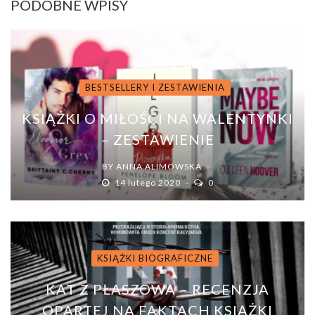
PODOBNE WPISY
BESTSELLERY I ZESTAWIENIA
KSIĄŻKI O MIŁOŚCI NA WALENTYNKI
– ZESTAWIENIE
BY
ANNA ALIMOWSKA
14 lutego 2020
0
KSIĄŻKI BIOGRAFICZNE
KAT Z PŁASZOWA – RECENZJA
OPARTEJ NA FAKTACH KSIĄŻKI