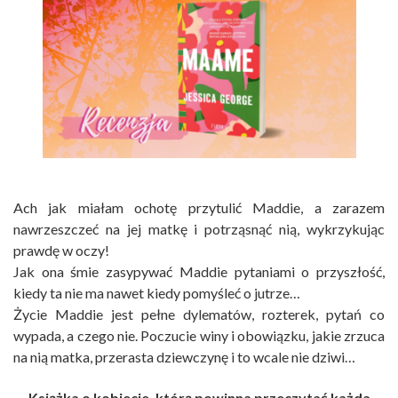
Ach jak miałam ochotę przytulić Maddie, a zarazem
nawrzeszczeć na jej matkę i potrząsnąć nią, wykrzykując
prawdę w oczy!
Jak ona śmie zasypywać Maddie pytaniami o przyszłość,
kiedy ta nie ma nawet kiedy pomyśleć o jutrze…
Życie Maddie jest pełne dylematów, rozterek, pytań co
wypada, a czego nie. Poczucie winy i obowiązku, jakie zrzuca
na nią matka, przerasta dziewczynę i to wcale nie dziwi…
Książka o kobiecie, którą powinna przeczytać każda