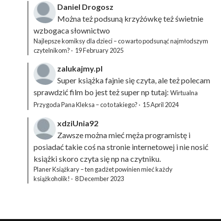
Daniel Drogosz
Można też podsuną
krzyżówkę
też świetnie
wzbogaca słownictwo
Najlepsze komiksy dla dzieci – co warto podsunąć najmłodszym
czytelnikom?
·
19 February 2025
zalukajmy.pl
Super książka fajnie się czyta, ale też polecam
sprawdzić film bo jest też super np tutaj:
Wirtualna
Przygoda Pana Kleksa – co to takiego?
·
15 April 2024
xdziUnia92
Zawsze można mieć męża programistę i
posiadać takie coś na stronie internetowej i nie nosić
książki skoro czyta się np na czytniku.
Planer Książkary – ten gadżet powinien mieć każdy
książkoholik!
·
8 December 2023