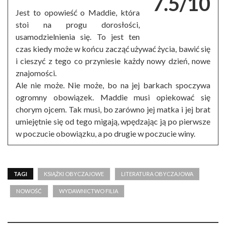
7.5/10
Jest to opowieść o Maddie, która
stoi na progu dorosłości,
usamodzielnienia się. To jest ten
czas kiedy może w końcu zacząć używać życia, bawić się
i cieszyć z tego co przyniesie każdy nowy dzień, nowe
znajomości.
Ale nie może. Nie może, bo na jej barkach spoczywa
ogromny obowiązek. Maddie musi opiekować się
chorym ojcem. Tak musi, bo zarówno jej matka i jej brat
umiejętnie się od tego migają, wpędzając ją po pierwsze
w poczucie obowiązku, a po drugie w poczucie winy.
TAGI
KSIĄŻKI OBYCZAJOWE
LITERATURA OBYCZAJOWA
NOWOŚĆ
WYDAWNICTWO FILIA