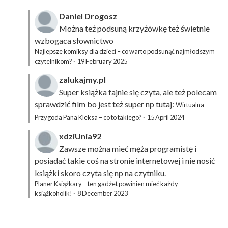
Daniel Drogosz
Można też podsuną
krzyżówkę
też świetnie
wzbogaca słownictwo
Najlepsze komiksy dla dzieci – co warto podsunąć najmłodszym
czytelnikom?
·
19 February 2025
zalukajmy.pl
Super książka fajnie się czyta, ale też polecam
sprawdzić film bo jest też super np tutaj:
Wirtualna
Przygoda Pana Kleksa – co to takiego?
·
15 April 2024
xdziUnia92
Zawsze można mieć męża programistę i
posiadać takie coś na stronie internetowej i nie nosić
książki skoro czyta się np na czytniku.
Planer Książkary – ten gadżet powinien mieć każdy
książkoholik!
·
8 December 2023