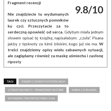
Fragment recenzji
9.8/10
Nie znajdziecie tu wydumanych
laurek czy sztucznych pomników
ku czci. Przeczytacie za to
serdeczną opowieść od serca.
Gdybym miała jednym
słowem opisać tę książkę, napisałabym: „czuła”. Pisana
jakby z tęsknoty za kimś bliskim, kogo już nie ma.
W
treści znajdziemy opisy wielu zabawnych sytuacji,
ale zaglądamy również za maskę uśmiechu i zasłonę
riposty
TAGI
KSIĄŻKI O ZNANYCH POSTACIACH
LITERATURA FAKTU - PRAWDZIWE HISTORIE
MARIA CZUBASZEK
WYDAWNICTWO PRÓSZYŃSKI I S-KA