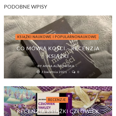
PODOBNE WPISY
KSIĄŻKI NAUKOWE I POPULARNONAUKOWE
CO MÓWIĄ KOŚCI – RECENZJA
KSIĄŻKI
BY
ANNA ALIMOWSKA
3 kwietnia 2021
0
RECENZJE
RECENZJA KSIĄŻKI CZŁOWIEK