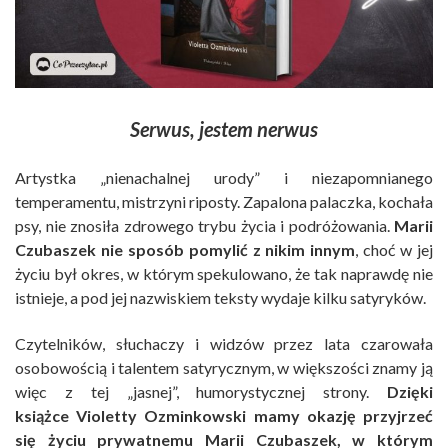
Serwus, jestem nerwus
Artystka „nienachalnej urody” i niezapomnianego
temperamentu, mistrzyni riposty. Zapalona palaczka, kochała
psy, nie znosiła zdrowego trybu życia i podróżowania.
Marii
Czubaszek nie sposób pomylić z nikim innym
, choć w jej
życiu był okres, w którym spekulowano, że tak naprawdę nie
istnieje, a pod jej nazwiskiem teksty wydaje kilku satyryków.
Czytelników, słuchaczy i widzów przez lata czarowała
osobowością i talentem satyrycznym, w większości znamy ją
więc z tej „jasnej”, humorystycznej strony.
Dzięki
książce Violetty Ozminkowski mamy okazję przyjrzeć
się życiu prywatnemu Marii Czubaszek, w którym