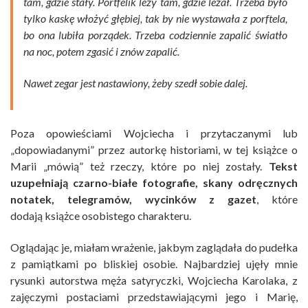
tam, gdzie stały. Portfelik leży tam, gdzie leżał. Trzeba było
tylko kaskę włożyć głębiej, tak by nie wystawała z porftela,
bo ona lubiła porządek. Trzeba codziennie zapalić światło
na noc, potem zgasić i znów zapalić.
Nawet zegar jest nastawiony, żeby szedł sobie dalej.
Poza opowieściami Wojciecha i przytaczanymi lub
„dopowiadanymi” przez autorkę historiami, w tej książce o
Marii „mówią” też rzeczy, które po niej zostały.
Tekst
uzupełniają czarno-białe fotografie, skany odręcznych
notatek, telegramów, wycinków z gazet
, które
dodają książce osobistego charakteru.
Oglądając je, miałam wrażenie, jakbym zaglądała do pudełka
z pamiątkami po bliskiej osobie. Najbardziej ujęły mnie
rysunki autorstwa męża satyryczki, Wojciecha Karolaka, z
zajęczymi postaciami przedstawiającymi jego i Marię,