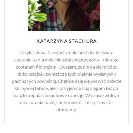
KATARZYNA STACHURA
Język i słowa fascynują mnie od dzieciństwa, a
czytanie to dla mnie nieustająca przygoda – dlatego
zostałam filologiem. Uważam, że nie da się mieć za
dużo książek, zwłaszcza tych pięknie wydanych i
pachnących nowością. Chętnie daję się porwać dobrze
skrojonej fabule, ale z przyjemnością sięgam też po
książki popularnonaukowe i poezję. W czasie wolnym
od czytania bawię się słowami – piszę fraszki i
aforyzmy.