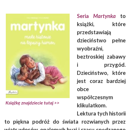
Seria
Martynka
to
książki, które
przedstawiają
dzieciństwo pełne
wyobraźni,
beztroskiej zabawy
i przygód.
Dzieciństwo, które
jest coraz bardziej
obce
współczesnym
Książkę znajdziecie tutaj >>
klikulatkom.
Lektura tych historii
to piękna podróż do świata rozwianych przez
wiatr włosów, opalonych buzi i czasu spędzanego