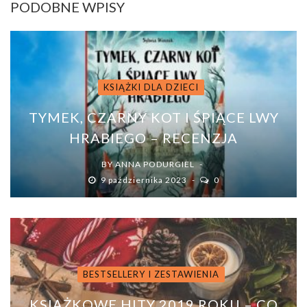
PODOBNE WPISY
KSIĄŻKI DLA DZIECI
TYMEK, CZARNY KOT I ŚPIĄCE LWY
HRABIEGO – RECENZJA
BY
ANNA PODURGIEL
9 października 2023
0
BESTSELLERY I ZESTAWIENIA
KSIĄŻKOWE HITY 2019 ROKU – CO