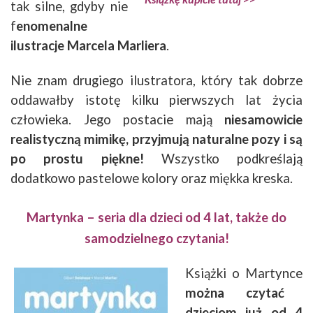
tak silne, gdyby nie
f
enomenalne
ilustracje Marcela Marliera
.
Nie znam drugiego ilustratora, który tak dobrze
oddawałby istotę kilku pierwszych lat życia
człowieka. Jego postacie mają
niesamowicie
realistyczną mimikę, przyjmują naturalne pozy i są
po prostu piękne!
Wszystko podkreślają
dodatkowo pastelowe kolory oraz miękka kreska.
Martynka – seria dla dzieci od 4 lat, także do
samodzielnego czytania!
Książki o Martynce
można czytać
dzieciom już od 4