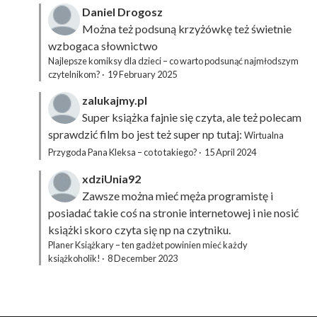
Daniel Drogosz
Można też podsuną
krzyżówkę
też świetnie
wzbogaca słownictwo
Najlepsze komiksy dla dzieci – co warto podsunąć najmłodszym
czytelnikom?
·
19 February 2025
zalukajmy.pl
Super książka fajnie się czyta, ale też polecam
sprawdzić film bo jest też super np tutaj:
Wirtualna
Przygoda Pana Kleksa – co to takiego?
·
15 April 2024
xdziUnia92
Zawsze można mieć męża programistę i
posiadać takie coś na stronie internetowej i nie nosić
książki skoro czyta się np na czytniku.
Planer Książkary – ten gadżet powinien mieć każdy
książkoholik!
·
8 December 2023