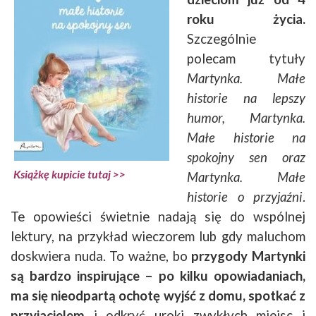
roku życia.
Szczególnie
polecam tytuły
Martynka. Małe
historie na
lepszy
humor, Martynka.
Małe historie na
spokojny sen oraz
Książkę kupicie tutaj >>
Martynka. Małe
historie o przyjaźni
.
Te opowieści świetnie nadają się do wspólnej
lektury, na przykład wieczorem lub gdy maluchom
doskwiera nuda. To ważne, bo
przygody Martynki
są bardzo inspirujące – po kilku opowiadaniach,
ma się nieodpartą ochotę wyjść z domu, spotkać z
przyjacielem
i odkryć uroki zwykłych miejsc i