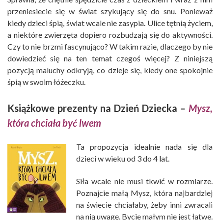
przeniesiecie się w świat szykujący się do snu. Ponieważ
kiedy dzieci śpią, świat wcale nie zasypia. Ulice tętnią życiem,
a niektóre zwierzęta dopiero rozbudzają się do aktywności.
Czy to nie brzmi fascynująco? W takim razie, dlaczego by nie
dowiedzieć się na ten temat czegoś więcej? Z niniejszą
pozycją maluchy odkryją, co dzieje się, kiedy one spokojnie
śpią w swoim łóżeczku.
Książkowe prezenty na Dzień Dziecka –
Mysz,
która chciała być lwem
Ta propozycja idealnie nada się dla
dzieci w wieku od 3 do 4 lat.
Siła wcale nie musi tkwić w rozmiarze.
Poznajcie małą Mysz, która najbardziej
na świecie chciałaby, żeby inni zwracali
na nią uwagę. Bycie małym nie jest łatwe.