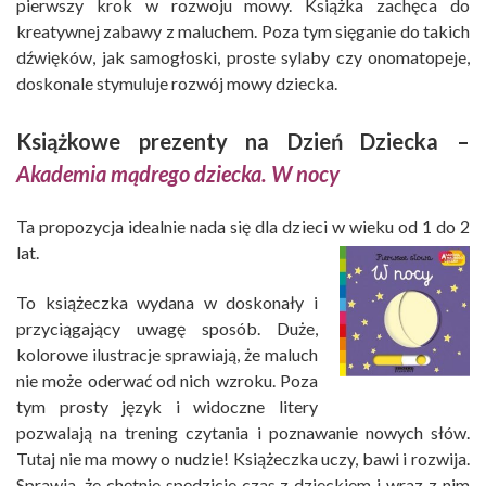
pierwszy krok w rozwoju mowy. Książka zachęca do
kreatywnej zabawy z maluchem. Poza tym sięganie do takich
dźwięków, jak samogłoski, proste sylaby czy onomatopeje,
doskonale stymuluje rozwój mowy dziecka.
Książkowe prezenty na Dzień Dziecka –
Akademia mądrego dziecka. W nocy
Ta propozycja idealnie nada się dla dzieci w wieku od 1 do 2
lat.
To książeczka wydana w doskonały i
przyciągający uwagę sposób. Duże,
kolorowe ilustracje sprawiają, że maluch
nie może oderwać od nich wzroku. Poza
tym prosty język i widoczne litery
pozwalają na trening czytania i poznawanie nowych słów.
Tutaj nie ma mowy o nudzie! Książeczka uczy, bawi i rozwija.
Sprawia, że chętnie spędzicie czas z dzieckiem i wraz z nim