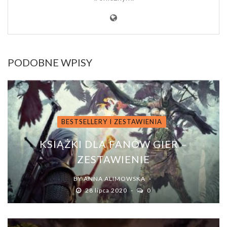
PODOBNE WPISY
BESTSELLERY I ZESTAWIENIA
KSIĄŻKI DLA FANÓW GIER –
ZESTAWIENIE
BY
ANNA ALIMOWSKA
28 lipca 2020
0