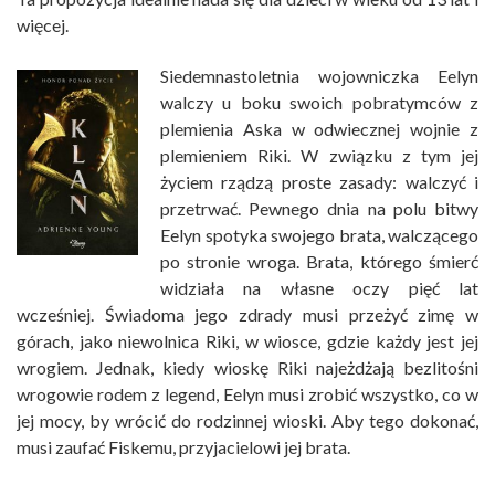
więcej.
Siedemnastoletnia wojowniczka Eelyn
walczy u boku swoich pobratymców z
plemienia Aska w odwiecznej wojnie z
plemieniem Riki. W związku z tym jej
życiem rządzą proste zasady: walczyć i
przetrwać. Pewnego dnia na polu bitwy
Eelyn spotyka swojego brata, walczącego
po stronie wroga. Brata, którego śmierć
widziała na własne oczy pięć lat
wcześniej. Świadoma jego zdrady musi przeżyć zimę w
górach, jako niewolnica Riki, w wiosce, gdzie każdy jest jej
wrogiem. Jednak, kiedy wioskę Riki najeżdżają bezlitośni
wrogowie rodem z legend, Eelyn musi zrobić wszystko, co w
jej mocy, by wrócić do rodzinnej wioski. Aby tego dokonać,
musi zaufać Fiskemu, przyjacielowi jej brata.