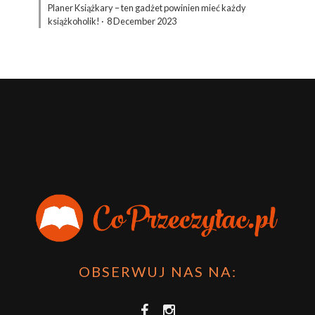
Planer Książkary – ten gadżet powinien mieć każdy
książkoholik!
·
8 December 2023
OBSERWUJ NAS NA: