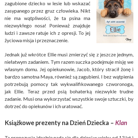
zagubione dziecko w lesie lub wskazać
zasypanego przez gruz człowieka. Nikt
nie ma wątpliwości, że ta psina ma
niezwykłego nosa! Ponieważ znajduje
ludzi i zawsze ratuje ich z opresji. To jej
życiowa misja i przeznaczenie.
Jednak już wkrótce Ellie musi zmierzyć się z jeszcze jednym,
niełatwym zadaniem. Tym razem suczka podejmuje misję we
własnym domu. Jej opiekunowie, Jacob, który stracił żonę i
bardzo samotna Maya, również są zagubieni. I bez wątpienia
potrzebują pomocy tak wykwalifikowanego czworonoga,
jak Ellie. Teraz przed psią bohaterką niezwykle trudne
zadanie. Musi ona wykorzystać wszystkie swoje sztuczki, by
dotrzeć do opiekunów i ich uratować.
Książkowe prezenty na Dzień Dziecka –
Klan
Ta propozycja idealnie nada się dla dzieci w wieku od 13 lat i