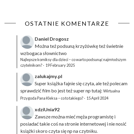
OSTATNIE KOMENTARZE
Daniel Drogosz
Można też podsuną
krzyżówkę
też świetnie
wzbogaca słownictwo
Najlepsze komiksy dla dzieci – co warto podsunąć najmłodszym
czytelnikom?
·
19 February 2025
zalukajmy.pl
Super książka fajnie się czyta, ale też polecam
sprawdzić film bo jest też super np tutaj:
Wirtualna
Przygoda Pana Kleksa – co to takiego?
·
15 April 2024
xdziUnia92
Zawsze można mieć męża programistę i
posiadać takie coś na stronie internetowej i nie nosić
książki skoro czyta się np na czytniku.