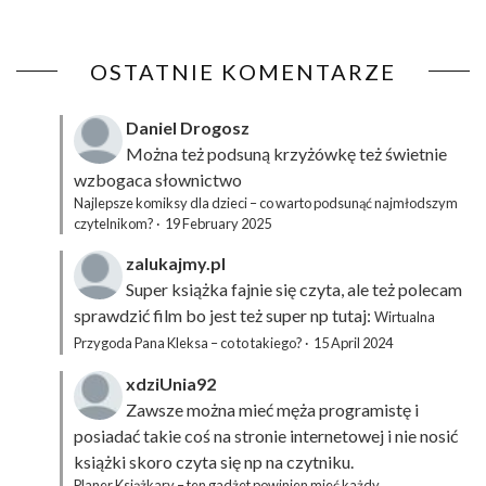
OSTATNIE KOMENTARZE
Daniel Drogosz
Można też podsuną
krzyżówkę
też świetnie
wzbogaca słownictwo
Najlepsze komiksy dla dzieci – co warto podsunąć najmłodszym
czytelnikom?
·
19 February 2025
zalukajmy.pl
Super książka fajnie się czyta, ale też polecam
sprawdzić film bo jest też super np tutaj:
Wirtualna
Przygoda Pana Kleksa – co to takiego?
·
15 April 2024
xdziUnia92
Zawsze można mieć męża programistę i
posiadać takie coś na stronie internetowej i nie nosić
książki skoro czyta się np na czytniku.
Planer Książkary – ten gadżet powinien mieć każdy