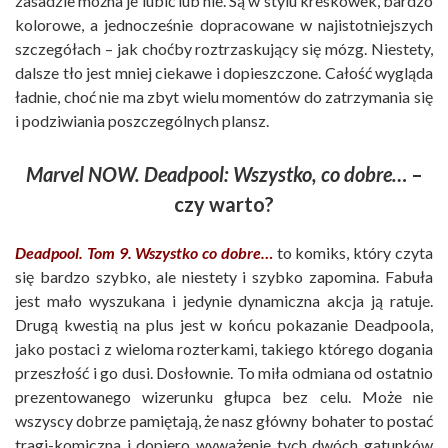
zasadzie można je lubić lub nie. Są w stylu kreskówek, bardzo
kolorowe, a jednocześnie dopracowane w najistotniejszych
szczegółach – jak choćby roztrzaskujący się mózg. Niestety,
dalsze tło jest mniej ciekawe i dopieszczone. Całość wygląda
ładnie, choć nie ma zbyt wielu momentów do zatrzymania się
i podziwiania poszczególnych plansz.
Marvel NOW. Deadpool: Wszystko, co dobre…
–
czy warto?
Deadpool. Tom 9. Wszystko co dobre…
to komiks, który czyta
się bardzo szybko, ale niestety i szybko zapomina. Fabuła
jest mało wyszukana i jedynie dynamiczna akcja ją ratuje.
Drugą kwestią na plus jest w końcu pokazanie Deadpoola,
jako postaci z wieloma rozterkami, takiego którego dogania
przeszłość i go dusi. Dosłownie. To miła odmiana od ostatnio
prezentowanego wizerunku głupca bez celu. Może nie
wszyscy dobrze pamiętają, że nasz główny bohater to postać
tragi-komiczna i dopiero wyważenie tych dwóch gatunków