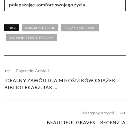
polepszając komfort swojego życia.
TAGI
KSIĄŻKI MEDYCZNE
KSIĄŻKI O ZDROWIU
WYDAWNICTWO LITERACKIE
Poprzedni Artykuł
IDEALNY ZAWÓD DLA MIŁOŚNIKÓW KSIĄŻEK:
BIBLIOTEKARZ. JAK ...
Następny Artykul
BEAUTIFUL GRAVES – RECENZJA