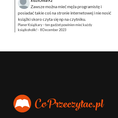
xdziUnia92
Zawsze można mieć męża programistę i
posiadać takie coś na stronie internetowej i nie nosić
książki skoro czyta się np na czytniku.
Planer Książkary – ten gadżet powinien mieć każdy
książkoholik!
·
8 December 2023