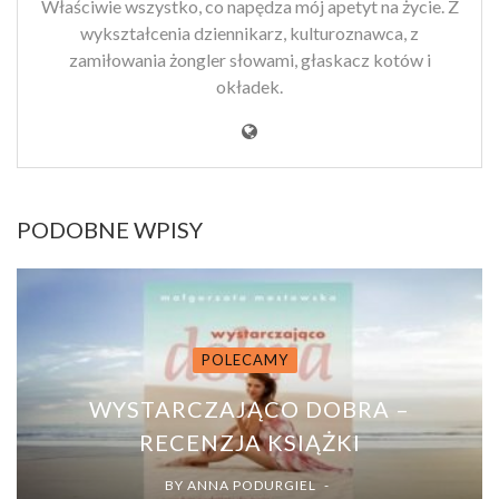
Właściwie wszystko, co napędza mój apetyt na życie. Z
wykształcenia dziennikarz, kulturoznawca, z
zamiłowania żongler słowami, głaskacz kotów i
okładek.
PODOBNE WPISY
POLECAMY
WYSTARCZAJĄCO DOBRA –
RECENZJA KSIĄŻKI
BY
ANNA PODURGIEL