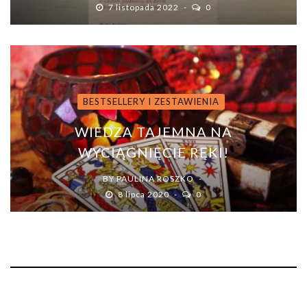
7 listopada 2022
0
BESTSELLERY I ZESTAWIENIA
WIEDZA TAJEMNA NA
WYCIĄGNIĘCIE RĘKI!
BY
PAULINA ROSZKO
8 lipca 2020
0