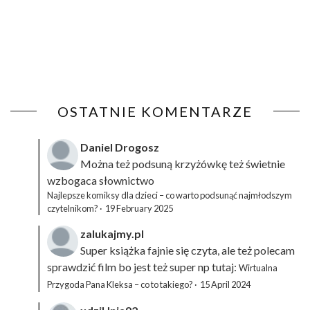
OSTATNIE KOMENTARZE
Daniel Drogosz
Można też podsuną
krzyżówkę
też świetnie
wzbogaca słownictwo
Najlepsze komiksy dla dzieci – co warto podsunąć najmłodszym
czytelnikom?
·
19 February 2025
zalukajmy.pl
Super książka fajnie się czyta, ale też polecam
sprawdzić film bo jest też super np tutaj:
Wirtualna
Przygoda Pana Kleksa – co to takiego?
·
15 April 2024