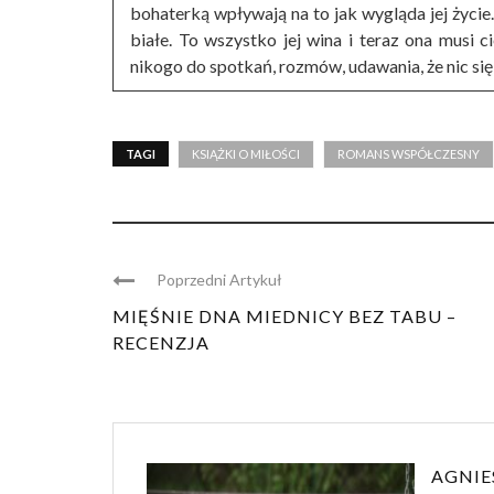
bohaterką wpływają na to jak wygląda jej życie
białe. To wszystko jej wina i teraz ona musi 
nikogo do spotkań, rozmów, udawania, że nic się 
TAGI
KSIĄŻKI O MIŁOŚCI
ROMANS WSPÓŁCZESNY
Poprzedni Artykuł
MIĘŚNIE DNA MIEDNICY BEZ TABU –
RECENZJA
AGNIE