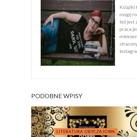
Książki 
mogę ro
też jest
praca je
mlekiem
stracony
instagra
PODOBNE WPISY
LITERATURA OBYCZAJOWA