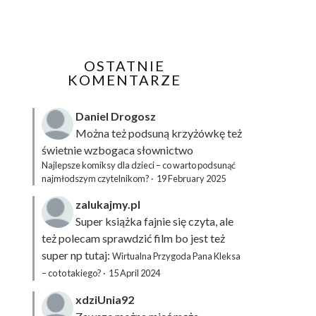
OSTATNIE
KOMENTARZE
Daniel Drogosz
Można też podsuną
krzyżówkę
też
świetnie wzbogaca słownictwo
Najlepsze komiksy dla dzieci – co warto podsunąć
najmłodszym czytelnikom?
·
19 February 2025
zalukajmy.pl
Super książka fajnie się czyta, ale
też polecam sprawdzić film bo jest też
super np tutaj:
Wirtualna Przygoda Pana Kleksa
– co to takiego?
·
15 April 2024
xdziUnia92