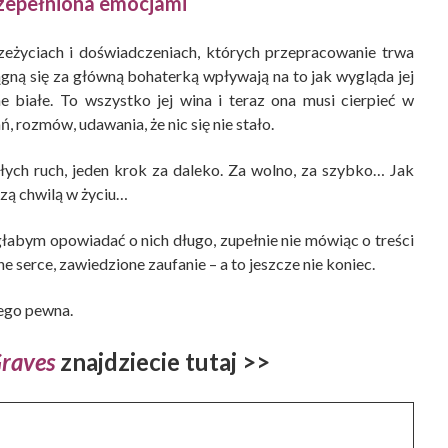
zepełniona emocjami
zeżyciach i doświadczeniach, których przepracowanie trwa
iągną się za główną bohaterką wpływają na to jak wygląda jej
e białe. To wszystko jej wina i teraz ona musi cierpieć w
 rozmów, udawania, że nic się nie stało.
 złych ruch, jeden krok za daleko. Za wolno, za szybko… Jak
szą chwilą w życiu…
głabym opowiadać o nich długo, zupełnie nie mówiąc o treści
ane serce, zawiedzione zaufanie – a to jeszcze nie koniec.
tego pewna.
Graves
znajdziecie tutaj >>