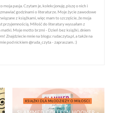
to moja pasja. Czytam je, kolekcjonuję, piszę o nich i
zmawiać godzinami o literaturze. Moje życie zawodowe
 związane z książkami, więc mam to szczęście, że moja
st przyjemnością. Miłość do literatury wyssałam z
 matki. Moje motto brzmi - Dzień bez książki, dniem
m! Znajdziecie mnie na blogu: rudaczyta.pl, a także na
mie pod nickiem @ruda_czyta - zapraszam. :)
KSIĄŻKI DLA MŁODZIEŻY O MIŁOŚCI
SLAMMED COLLEEN HOOVER –