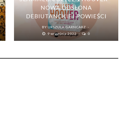
NOWA ODSŁONA
DEBIUTANCKIEJ POWIEŚCI
BY
URSZULA GARNCARZ
9 września 2022
0