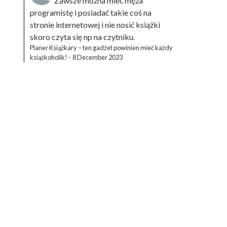
Zawsze można mieć męża
programistę i posiadać takie coś na
stronie internetowej i nie nosić książki
skoro czyta się np na czytniku.
Planer Książkary – ten gadżet powinien mieć każdy
książkoholik!
·
8 December 2023