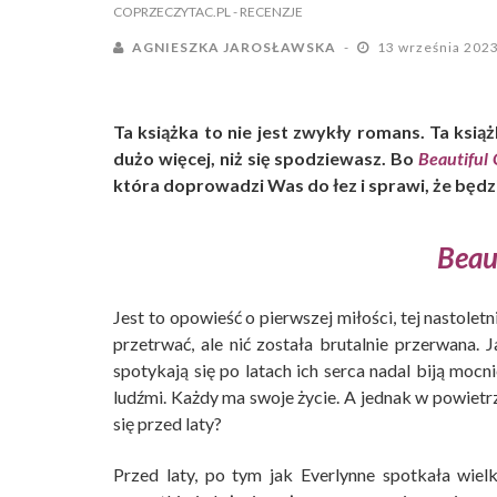
COPRZECZYTAC.PL
- RECENZJE
AGNIESZKA JAROSŁAWSKA
13 września 202
Ta książka to nie jest zwykły romans. Ta książ
dużo więcej, niż się spodziewasz. Bo
Beautiful
która doprowadzi Was do łez i sprawi, że będzie
Beau
Jest to opowieść o pierwszej miłości, tej nastoletni
przetrwać, ale nić została brutalnie przerwana. 
spotykają się po latach ich serca nadal biją mocn
ludźmi. Każdy ma swoje życie. A jednak w powietrzu
się przed laty?
Przed laty, po tym jak Everlynne spotkała wiel