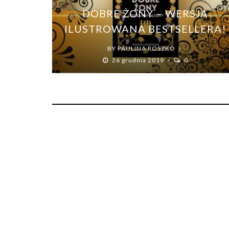
DOBRE ŻONY – WERSJA
ILUSTROWANA BESTSELLERA!
BY
PAULINA ROSZKO
26 grudnia 2019
0