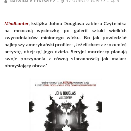
MALWINA PIETREWICZ
17 października 2017
0
Mindhunter
, książka Johna Douglasa zabiera Czytelnika
na mroczną wycieczkę po galerii sztuki wielkich
zwyrodnialców minionego wieku. Bo jak powiedział
najlepszy amerykański profiler: „Jeżeli chcesz zrozumieć
artystę, obejrzyj jego dzieła. Seryjni mordercy planują
swoje poczynania z równą starannością jak malarz
obmyślający obraz.”