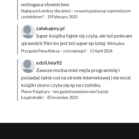
wzbogaca słownictwo
Najlepsze komiksy dla dzieci – co warto podsunąć najmłodszym
czytelnikom?
·
19 February 2025
zalukajmy.pl
Super książka fajnie się czyta, ale też polecam
sprawdzić film bo jest też super np tutaj:
Wirtualna
Przygoda Pana Kleksa – co to takiego?
·
15 April 2024
xdziUnia92
Zawsze można mieć męża programistę i
posiadać takie coś na stronie internetowej i nie nosić
książki skoro czyta się np na czytniku.
Planer Książkary – ten gadżet powinien mieć każdy
książkoholik!
·
8 December 2023