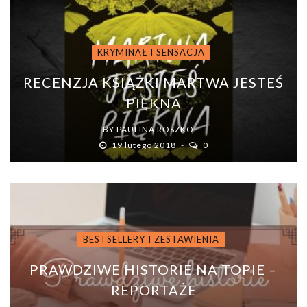
KRYMINAŁ I SENSACJA
RECENZJA KSIĄŻKI MARTWA JESTEŚ
PIĘKNA
BY
PAULINA ROSZKO
19 lutego 2018
0
BESTSELLERY I ZESTAWIENIA
PRAWDZIWE HISTORIE NA TOPIE –
REPORTAŻE