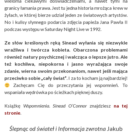
wieloma ciekawymi doświadczeniami, a nawet tymi na
granicy łamania prawa. Jest tu jedna historia mrożąca krew w
żyłach, w której bierze udział jeden ze światowych artystów.
No i kulisy słynnego podarcia zdjęcia papieża Jana Pawła II
podczas występu w Saturday Night Live w 1992.
Ze słów kreślonych ręką Sinead wyłania się niezwykle
wrażliwa i twórcza kobieta. Obarczona problemami
również natury psychicznej i walcząca o lepsze jutro. Ale
też kochliwa, niepokorna i jasno wyrażająca swoje
zdanie, wierna swoim przekonaniom, nawet jeśli mająca
przeciwko sobie „cały świat”
. I za to kocham ją najbardziej!
Zachęcam Cię do przeczytania jej wspomnień. To
wspaniała wędrówka po ścieżkach pięknej duszy.
Książkę
Wspomnienia. Sinead O’Connor
znajdziesz
na tej
stronie
.
Ślepnąc od świateł i Informacja zwrotna
Jakub