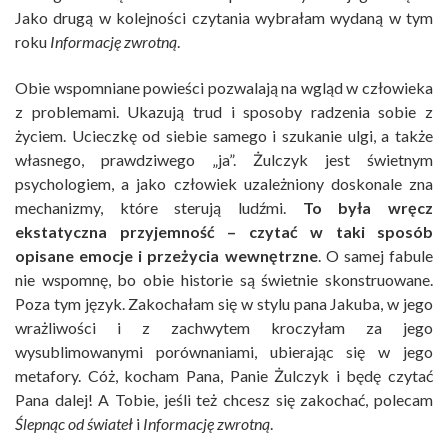
Jako drugą w kolejności czytania wybrałam wydaną w tym
roku
Informację zwrotną
.
Obie wspomniane powieści pozwalają na wgląd w człowieka
z problemami. Ukazują trud i sposoby radzenia sobie z
życiem. Ucieczkę od siebie samego i szukanie ulgi, a także
własnego, prawdziwego „ja”. Żulczyk jest świetnym
psychologiem, a jako człowiek uzależniony doskonale zna
mechanizmy, które sterują ludźmi.
To była wręcz
ekstatyczna przyjemność – czytać w taki sposób
opisane emocje i przeżycia wewnętrzne
. O samej fabule
nie wspomnę, bo obie historie są świetnie skonstruowane.
Poza tym język. Zakochałam się w stylu pana Jakuba, w jego
wrażliwości i z zachwytem kroczyłam za jego
wysublimowanymi porównaniami, ubierając się w jego
metafory. Cóż, kocham Pana, Panie Żulczyk i będę czytać
Pana dalej! A Tobie, jeśli też chcesz się zakochać, polecam
Ślepnąc od świateł
i
Informację zwrotną
.