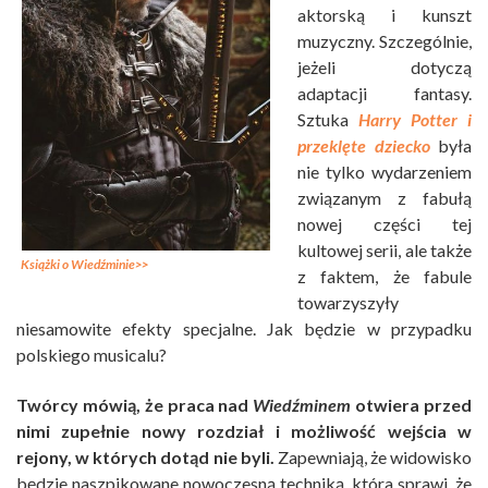
aktorską i kunszt
muzyczny. Szczególnie,
jeżeli dotyczą
adaptacji fantasy.
Sztuka
Harry Potter i
przeklęte dziecko
była
nie tylko wydarzeniem
związanym z fabułą
nowej części tej
kultowej serii, ale także
Książki o Wiedźminie>>
z faktem, że fabule
towarzyszyły
niesamowite efekty specjalne. Jak będzie w przypadku
polskiego musicalu?
Twórcy mówią, że praca nad
Wiedźminem
otwiera przed
nimi zupełnie nowy rozdział i możliwość wejścia w
rejony, w których dotąd nie byli.
Zapewniają, że widowisko
będzie naszpikowane nowoczesną techniką, która sprawi, że