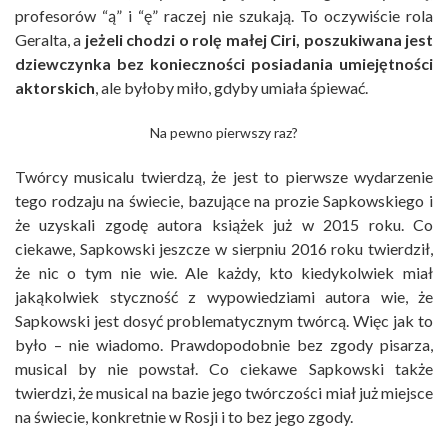
profesorów “ą” i “ę” raczej nie szukają. To oczywiście rola
Geralta, a
jeżeli chodzi o rolę małej Ciri, poszukiwana jest
dziewczynka bez konieczności posiadania umiejętności
aktorskich
, ale byłoby miło, gdyby umiała śpiewać.
Na pewno pierwszy raz?
Twórcy musicalu twierdzą, że jest to pierwsze wydarzenie
tego rodzaju na świecie, bazujące na prozie Sapkowskiego i
że uzyskali zgodę autora książek już w 2015 roku. Co
ciekawe, Sapkowski jeszcze w sierpniu 2016 roku twierdził,
że nic o tym nie wie. Ale każdy, kto kiedykolwiek miał
jakąkolwiek styczność z wypowiedziami autora wie, że
Sapkowski jest dosyć problematycznym twórcą. Więc jak to
było – nie wiadomo. Prawdopodobnie bez zgody pisarza,
musical by nie powstał. Co ciekawe Sapkowski także
twierdzi, że musical na bazie jego twórczości miał już miejsce
na świecie, konkretnie w Rosji i to bez jego zgody.