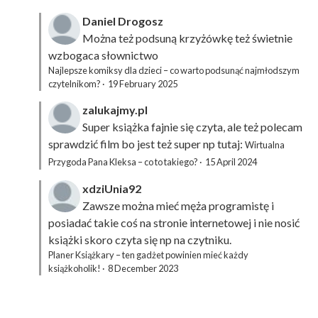
Daniel Drogosz
Można też podsuną
krzyżówkę
też świetnie
wzbogaca słownictwo
Najlepsze komiksy dla dzieci – co warto podsunąć najmłodszym
czytelnikom?
·
19 February 2025
zalukajmy.pl
Super książka fajnie się czyta, ale też polecam
sprawdzić film bo jest też super np tutaj:
Wirtualna
Przygoda Pana Kleksa – co to takiego?
·
15 April 2024
xdziUnia92
Zawsze można mieć męża programistę i
posiadać takie coś na stronie internetowej i nie nosić
książki skoro czyta się np na czytniku.
Planer Książkary – ten gadżet powinien mieć każdy
książkoholik!
·
8 December 2023