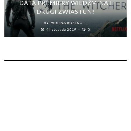
DATA PREMIERY WIEDŹMINA I
DRUGI ZWIASTUN!
BY
PAULINA ROSZKO
4 listopada 2019
0