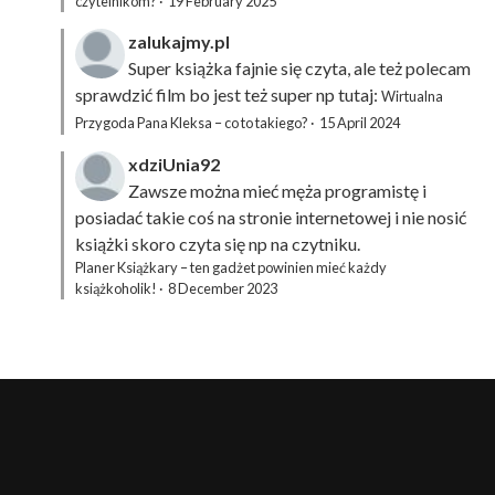
czytelnikom?
·
19 February 2025
zalukajmy.pl
Super książka fajnie się czyta, ale też polecam
sprawdzić film bo jest też super np tutaj:
Wirtualna
Przygoda Pana Kleksa – co to takiego?
·
15 April 2024
xdziUnia92
Zawsze można mieć męża programistę i
posiadać takie coś na stronie internetowej i nie nosić
książki skoro czyta się np na czytniku.
Planer Książkary – ten gadżet powinien mieć każdy
książkoholik!
·
8 December 2023