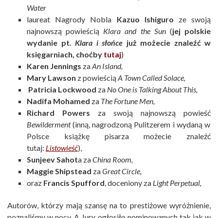
Water
laureat Nagrody Nobla
Kazuo Ishiguro
ze swoją
najnowszą powieścią
Klara and the Sun
(
jej polskie
wydanie pt.
Klara i słońce
już możecie znaleźć w
księgarniach, choćby
tutaj
)
Karen Jennings
za
An Island,
Mary Lawson
z powieścią
A Town Called Solace,
Patricia Lockwood
za
No One is Talking About This,
Nadifa Mohamed
za
The Fortune Men,
Richard Powers
za swoją najnowszą powieść
Bewilderment
(inną, nagrodzoną Pulitzerem i wydaną w
Polsce książkę pisarza możecie znaleźć
tutaj:
Listowieść
),
Sunjeev Sahot
a za
China Room,
Maggie Shipstead
za
Great Circle,
oraz
Francis Spufford
, doceniony za
Light Perpetual,
Autorów, którzy mają szansę na to prestiżowe wyróżnienie,
poznaliśmy w nocy. A Jury ogłosiło nominowanych tak jak w