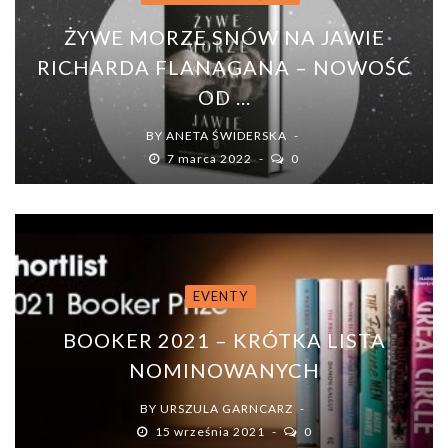
ŻYWE MORZE SNÓW NA JAWIE
RICHARDA FLANAGANA – NOWOŚĆ
OD ...
BY
ANETA ŚWIDERSKA
7 marca 2022
0
EVENTY
BOOKER 2021 – KRÓTKA LISTA
NOMINOWANYCH
BY
URSZULA GARNCARZ
15 września 2021
0