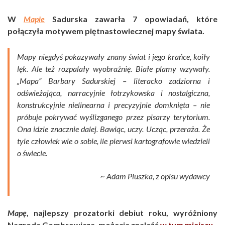
W
Mapie
Sadurska zawarła 7 opowiadań, które
połączyła motywem piętnastowiecznej mapy świata.
Mapy niegdyś pokazywały znany świat i jego krańce, koiły
lęk. Ale też rozpalały wyobraźnię. Białe plamy wzywały.
„Mapa” Barbary Sadurskiej – literacko zadziorna i
odświeżająca, narracyjnie łotrzykowska i nostalgiczna,
konstrukcyjnie nielinearna i precyzyjnie domknięta – nie
próbuje pokrywać wyślizganego przez pisarzy terytorium.
Ona idzie znacznie dalej. Bawiąc, uczy. Ucząc, przeraża. Że
tyle człowiek wie o sobie, ile pierwsi kartografowie wiedzieli
o świecie.
~ Adam Pluszka, z opisu wydawcy
Mapę
, najlepszy prozatorki debiut roku, wyróżniony
Nagroda Gombrowicza, możecie znaleźć
w tym miejscu
.