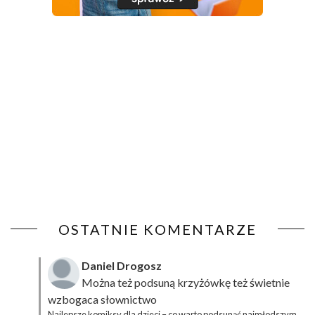
OSTATNIE KOMENTARZE
Daniel Drogosz
Można też podsuną
krzyżówkę
też świetnie
wzbogaca słownictwo
Najlepsze komiksy dla dzieci – co warto podsunąć najmłodszym