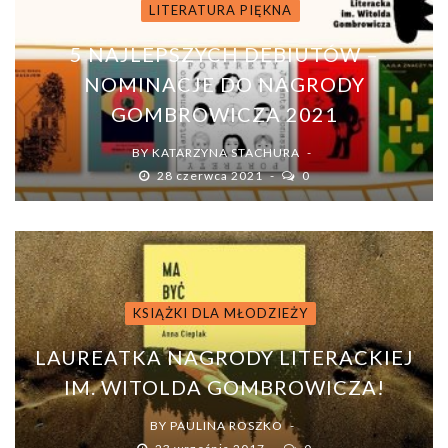
LITERATURA PIĘKNA
5 NAJLEPSZYCH DEBIUTÓW –
NOMINACJE DO NAGRODY
GOMBROWICZA 2021
BY
KATARZYNA STACHURA
28 czerwca 2021
0
KSIĄŻKI DLA MŁODZIEŻY
LAUREATKA NAGRODY LITERACKIEJ
IM. WITOLDA GOMBROWICZA!
BY
PAULINA ROSZKO