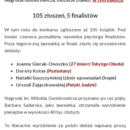
105 złoszeń, 5 finalistów
W tym roku do konkursu zgłoszono aż 105 książek. Pod
koniec czerwca poznaliśmy nazwiska pięciorga finalistów.
Poza tegoroczną laureatką w finale zlazły się prozatorskie
debiuty:
Joanny Gierak-Onoszko (
27 śmierci Toby’ego Obeda
)
Doroty Kotas (
Pustostany
)
Natalki Suszczyńskiej (zbiór opowiadań
Dropie
)
Urszuli Zajączkowskiej (
Patyki, badyle
)
Nagrodę im. Witolda Gombrowicza przyznano po raz piąty.
Barbara Sadurska, jako laureatka, otrzymała wyróżnienie
pieniężne w wysokości 40 tys. złotych.
To literackie wyróżnienie za polski debiut napisany prozą