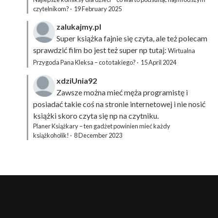
czytelnikom?
·
19 February 2025
zalukajmy.pl
Super książka fajnie się czyta, ale też polecam
sprawdzić film bo jest też super np tutaj:
Wirtualna
Przygoda Pana Kleksa – co to takiego?
·
15 April 2024
xdziUnia92
Zawsze można mieć męża programistę i
posiadać takie coś na stronie internetowej i nie nosić
książki skoro czyta się np na czytniku.
Planer Książkary – ten gadżet powinien mieć każdy
książkoholik!
·
8 December 2023