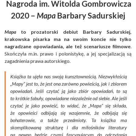
Nagroda im. Witolda Gombrowicza
2020 –
Mapa
Barbary Sadurskiej
Mapa
to prozatorski debiut Barbary Sadurskiej,
krakowska pisarka ma na swoim koncie nie tylko
nagradzane opowiadania, ale też scenariusze filmowe
.
Skończyła m.in. prawo i polonistykę, a jej specjalizacją są
zagadnienia prawa autorskiego.
Książka ta ujęła nas swoją kunsztownością. Niezwykłością
„Mapy” jest to, że jest ona zarówno powieścią, jak i zbiorem
opowiadań. Jeśli czytać ją jako zbiór opowiadań, to są
to krótkie fabuły, opowiadane niezależnie od siebie. Ale jeśli
czytać je jako powieść, to widać, że „Mapa” się składa,
że opowieści odbijają się wzajemnie, że odbijają się
bohaterowie, a także przedmioty. Ta książka ma
skomplikowaną strukturę i dla miłośników literatury
na pewno będzie czymś fascynującym do odczytania