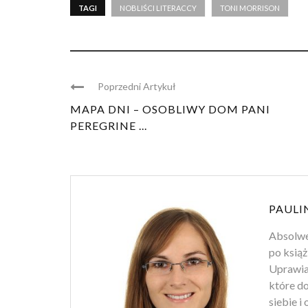
TAGI
NOBLIŚCI LITERACCY
TONI MORRISON
Poprzedni Artykuł
MAPA DNI – OSOBLIWY DOM PANI
PEREGRINE ...
PAULI
Absolwen
po książ
Uprawiam
które d
siebie i