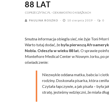
88 LAT
COPRZECZYTAC.PL
- CIEKAWOSTKI O KSIĄŻKACH
PAULINA ROSZKO
10 sierpnia 2019
0
Smutna informacja obiegła sieć, nie żyje Toni Morr
Warto tutaj dodać, że
była pierwszą Afroameryk
Nobla.
Odeszła w wieku 88 lat.
O sprawie poinfo
Montefiore Medical Center w Nowym Jorku, po prze
oświadczenie:
Niezwykle oddana matka, babcia i ciotk
rodziny. Doskonała pisarka, która ceniła
Czytała łapczywie, a jak pisała – była j
stratę, jesteśmy wdzięczni, że miała dług