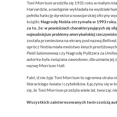
Toni Morrison urodziła się 1931 roku w małym mias
Harvardzie, a następnie wykładała na wydziale h
pełniła funkcję dyrektora nowojorskiej oficyny 
książki.
Nagrodę Nobla otrzymała w 1993 roku. 
za to, że:
w powieściach charakteryzujących się siłą
najważniejsze problemy amerykańskiej rzeczywistoś
została przeniesiona na ekrany pod nazwą
Bellived
oprócz Nobla miała mnóstwo innych prestiżowych n
Pieśń Salomonową
czy Nagrodę Pulitzera za
Umiło
autorka była związana zawodowo, dla uznania je
nazwę Morrison Hall.
Fakt, iż nie żyje Toni Morrison to ogromna strata nie
literackiego świata i czytelników. Łączymy się w b
się, że Toni Morrison przeżyła wiele lat, tworząc ni
Wszystkich zainteresowanych twórczością au