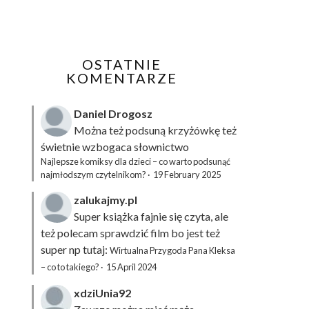
OSTATNIE
KOMENTARZE
Daniel Drogosz
Można też podsuną
krzyżówkę
też
świetnie wzbogaca słownictwo
Najlepsze komiksy dla dzieci – co warto podsunąć
najmłodszym czytelnikom?
·
19 February 2025
zalukajmy.pl
Super książka fajnie się czyta, ale
też polecam sprawdzić film bo jest też
super np tutaj:
Wirtualna Przygoda Pana Kleksa
– co to takiego?
·
15 April 2024
xdziUnia92