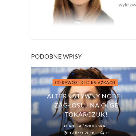
wykrzyw
PODOBNE WPISY
CIEKAWOSTKI O KSIĄŻKACH
ALTERNATYWNY NOBEL.
ZAGŁOSUJ NA OLGĘ
TOKARCZUK!
BY
ANETA ŚWIDERSKA
12 lipca 2018
0