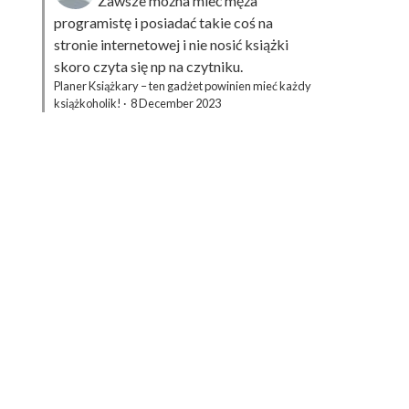
Zawsze można mieć męża
programistę i posiadać takie coś na
stronie internetowej i nie nosić książki
skoro czyta się np na czytniku.
Planer Książkary – ten gadżet powinien mieć każdy
książkoholik!
·
8 December 2023