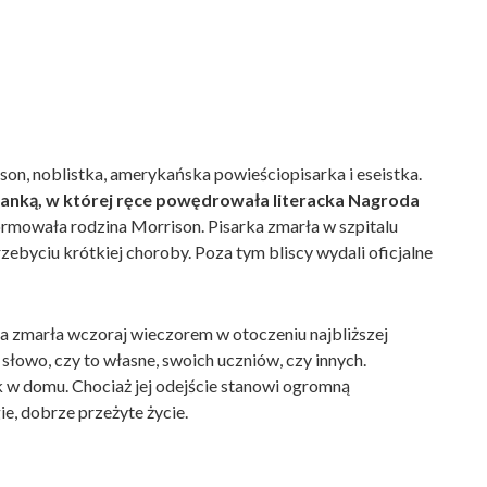
ison, noblistka, amerykańska powieściopisarka i eseistka.
anką, w której ręce powędrowała literacka Nagroda
rmowała rodzina Morrison. Pisarka zmarła w szpitalu
byciu krótkiej choroby. Poza tym bliscy wydali oficjalne
a zmarła wczoraj wieczorem w otoczeniu najbliższej
 słowo, czy to własne, swoich uczniów, czy innych.
ak w domu. Chociaż jej odejście stanowi ogromną
ie, dobrze przeżyte życie.