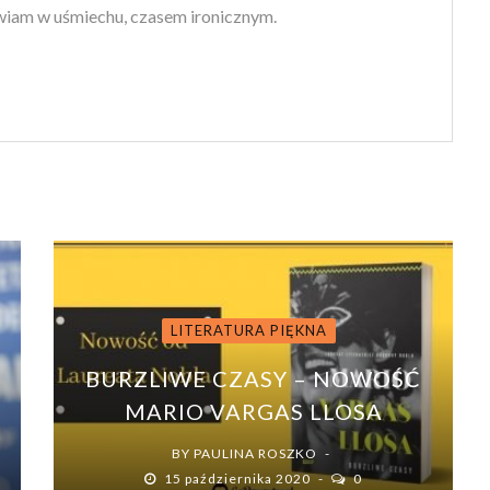
iam w uśmiechu, czasem ironicznym.
LITERATURA PIĘKNA
BURZLIWE CZASY – NOWOŚĆ
MARIO VARGAS LLOSA
BY
PAULINA ROSZKO
15 października 2020
0