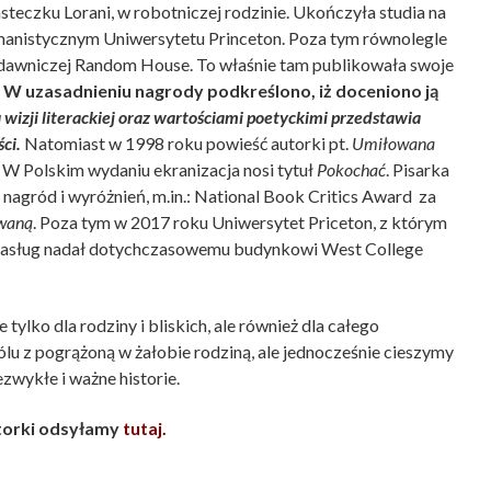
teczku Lorani, w robotniczej rodzinie. Ukończyła studia na
umanistycznym Uniwersytetu Princeton. Poza tym równolegle
wydawniczej Random House. To właśnie tam publikowała swoje
W uzasadnieniu nagrody podkreślono, iż doceniono ją
 wizji literackiej oraz wartościami poetyckimi przedstawia
ci.
Natomiast w 1998 roku powieść autorki pt.
Umiłowana
. W Polskim wydaniu ekranizacja nosi tytuł
Pokochać
. Pisarka
agród i wyróżnień, m.in.: National Book Critics Award za
waną
. Poza tym w 2017 roku Uniwersytet Priceton, z którym
j zasług nadał dotychczasowemu budynkowi West College
 tylko dla rodziny i bliskich, ale również dla całego
ólu z pogrążoną w żałobie rodziną, ale jednocześnie cieszymy
ezwykłe i ważne historie.
torki odsyłamy
tutaj.