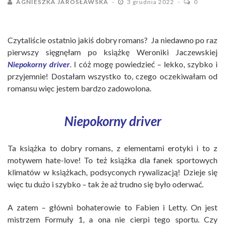
AGNIESZKA JAROSŁAWSKA
3 grudnia 2022
0
Czytaliście ostatnio jakiś dobry romans? Ja niedawno po raz
pierwszy sięgnęłam po książkę Weroniki Jaczewskiej
Niepokorny
driver
. I cóż mogę powiedzieć – lekko, szybko i
przyjemnie! Dostałam wszystko to, czego oczekiwałam od
romansu więc jestem bardzo zadowolona.
Niepokorny driver
Ta książka to dobry romans, z elementami erotyki i to z
motywem hate-love! To też książka dla fanek sportowych
klimatów w książkach, podsyconych rywalizacją! Dzieje się
więc tu dużo i szybko – tak że aż trudno się było oderwać.
A zatem – główni bohaterowie to Fabien i Letty. On jest
mistrzem Formuły 1, a ona nie cierpi tego sportu. Czy