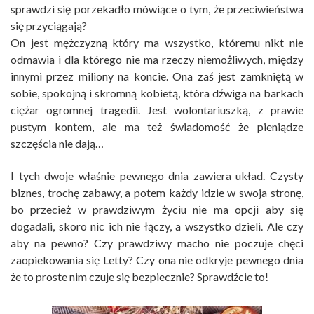
sprawdzi się porzekadło mówiące o tym, że przeciwieństwa
się przyciągają?
On jest mężczyzną który ma wszystko, któremu nikt nie
odmawia i dla którego nie ma rzeczy niemożliwych, między
innymi przez miliony na koncie. Ona zaś jest zamkniętą w
sobie, spokojną i skromną kobietą, która dźwiga na barkach
ciężar ogromnej tragedii. Jest wolontariuszką, z prawie
pustym kontem, ale ma też świadomość że pieniądze
szczęścia nie dają…
I tych dwoje właśnie pewnego dnia zawiera układ. Czysty
biznes, trochę zabawy, a potem każdy idzie w swoja stronę,
bo przecież w prawdziwym życiu nie ma opcji aby się
dogadali, skoro nic ich nie łączy, a wszystko dzieli. Ale czy
aby na pewno? Czy prawdziwy macho nie poczuje chęci
zaopiekowania się Letty? Czy ona nie odkryje pewnego dnia
że to proste nim czuje się bezpiecznie? Sprawdźcie to!