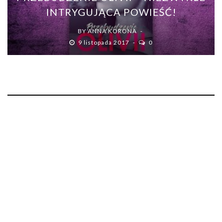
INTRYGUJĄCA POWIEŚĆ!
BY
ANNA KORONA
9 listopada 2017
0