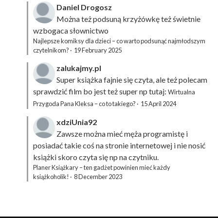
Daniel Drogosz
Można też podsuną
krzyżówkę
też świetnie
wzbogaca słownictwo
Najlepsze komiksy dla dzieci – co warto podsunąć najmłodszym
czytelnikom?
·
19 February 2025
zalukajmy.pl
Super książka fajnie się czyta, ale też polecam
sprawdzić film bo jest też super np tutaj:
Wirtualna
Przygoda Pana Kleksa – co to takiego?
·
15 April 2024
xdziUnia92
Zawsze można mieć męża programistę i
posiadać takie coś na stronie internetowej i nie nosić
książki skoro czyta się np na czytniku.
Planer Książkary – ten gadżet powinien mieć każdy
książkoholik!
·
8 December 2023