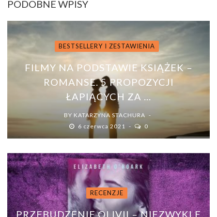
PODOBNE WPISY
BESTSELLERY I ZESTAWIENIA
FILMY NA PODSTAWIE KSIĄŻEK –
ROMANSE. 5 PROPOZYCJI
ŁAPIĄCYCH ZA ...
BY
KATARZYNA STACHURA
6 czerwca 2021
0
RECENZJE
PRZEBUDZENIE OLIVII – NIEZWYKLE