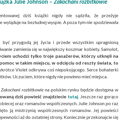
ążka Julie Johnson –
Zakochani rozbitkowie
entowanej dziś książki nigdy nie sądziła, że przeżyje
 że wyląduje na bezludnej wyspie. A poza tym nie spodziewała
 być przygodą jej życia i przede wszystkim upragnioną
iwanie zamienia się w największy koszmar kobiety. Samolot,
yciem uchodzi tylko troje pasażerów, którzy utknęli na
 pomoc w takim miejscu, w odcięciu od reszty świata, to
krótce Violet odkrywa coś niepokojącego. Serce bohaterki
itków. Uczuciem, które nigdy nie powinno mieć miejsca.
.
Zakochani rozbitkowie
na polskim rynku będzie dostępna w
owaną dziś powieść znajdziecie
tutaj.
Jeszcze raz gorąco
obiecej oraz romansów współczesnych. Julie Johnson po raz
ęto ją mistrzynią współczesnych romansów. Jej powieści
iepewności aż do ostatniej strony. Koniecznie przekonajcie się