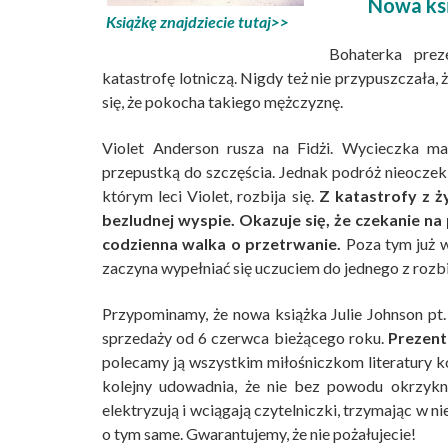
Nowa ksi
Książkę znajdziecie tutaj>>
Bohaterka prez
katastrofę lotniczą. Nigdy też nie przypuszczała,
się, że pokocha takiego mężczyznę.
Violet Anderson rusza na Fidżi. Wycieczka ma
przepustką do szczęścia. Jednak podróż nieoczek
którym leci Violet, rozbija się.
Z katastrofy z ż
bezludnej wyspie. Okazuje się, że czekanie na
codzienna walka o przetrwanie.
Poza tym już w
zaczyna wypełniać się uczuciem do jednego z rozb
Przypominamy, że nowa książka Julie Johnson pt
sprzedaży od 6 czerwca bieżącego roku.
Prezent
polecamy ją wszystkim miłośniczkom literatury k
kolejny udowadnia, że nie bez powodu okrzykni
elektryzują i wciągają czytelniczki, trzymając w n
o tym same. Gwarantujemy, że nie pożałujecie!