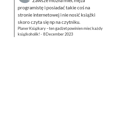
Zawsze można mieć męża
programistę i posiadać takie coś na
stronie internetowej i nie nosić książki
skoro czyta się np na czytniku.
Planer Książkary – ten gadżet powinien mieć każdy
książkoholik!
·
8 December 2023