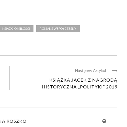
KSIĄŻKI O MIŁOŚCI
ROMANS WSPÓŁCZESNY
Następny Artykul
KSIĄŻKA JACEK Z NAGRODĄ
HISTORYCZNĄ „POLITYKI” 2019
NA ROSZKO