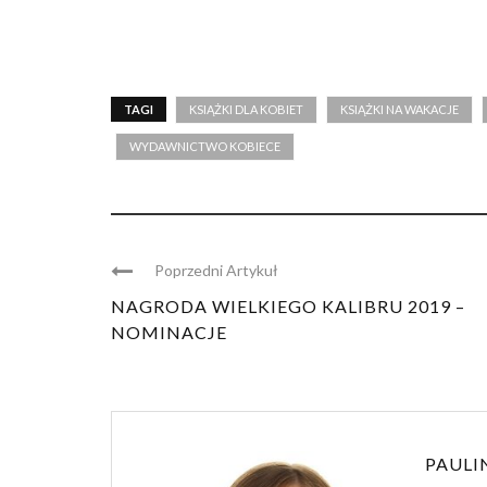
TAGI
KSIĄŻKI DLA KOBIET
KSIĄŻKI NA WAKACJE
WYDAWNICTWO KOBIECE
Poprzedni Artykuł
NAGRODA WIELKIEGO KALIBRU 2019 –
NOMINACJE
PAULI