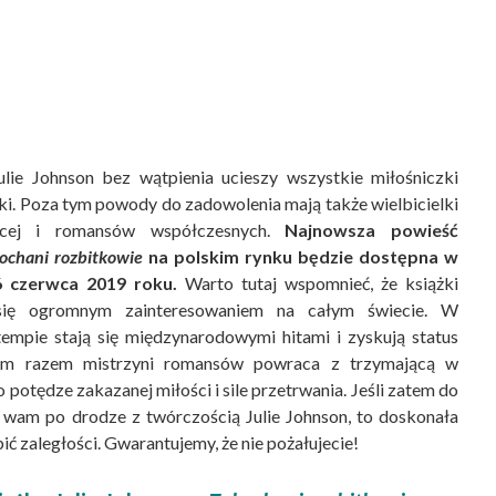
lie Johnson bez wątpienia ucieszy wszystkie miłośniczki
ki. Poza tym powody do zadowolenia mają także wielbicielki
iecej i romansów współczesnych.
Najnowsza powieść
ochani rozbitkowie
na polskim rynku będzie dostępna w
 czerwca 2019 roku.
Warto tutaj wspomnieć, że książki
 się ogromnym zainteresowaniem na całym świecie. W
empie stają się międzynarodowymi hitami i zyskują status
Tym razem mistrzyni romansów powraca z trzymającą w
 o potędze zakazanej miłości i sile przetrwania. Jeśli zatem do
o wam po drodze z twórczością Julie Johnson, to doskonała
ić zaległości. Gwarantujemy, że nie pożałujecie!