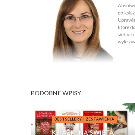
Absolwen
po książ
Uprawiam
które d
siebie i
wykrzyw
PODOBNE WPISY
BESTSELLERY I ZESTAWIENIA
KSIĄŻKI NA ŚWIĘTA –