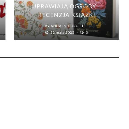
UPRAWIAJĄ OGRODY –
RECENZJA KSIĄŻKI
BY
ANNA PODURGIEL
22 maja 2025
0