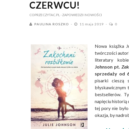
CZERWCU!
COPRZECZYTAC.PL
- ZAPOWIEDZI I NOWOŚCI
PAULINA ROSZKO
11 maja 2019
0
Nowa książka Ju
twórczości autor
literatury kob
Johnson pt.
Zak
sprzedaży od 6
pisarki cieszą
błyskawicznym t
bestsellerów. 
napięciu historią
tej pory nie był
okazja, by nadrob