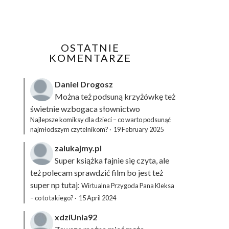
OSTATNIE
KOMENTARZE
Daniel Drogosz
Można też podsuną
krzyżówkę
też
świetnie wzbogaca słownictwo
Najlepsze komiksy dla dzieci – co warto podsunąć
najmłodszym czytelnikom?
·
19 February 2025
zalukajmy.pl
Super książka fajnie się czyta, ale
też polecam sprawdzić film bo jest też
super np tutaj:
Wirtualna Przygoda Pana Kleksa
– co to takiego?
·
15 April 2024
xdziUnia92