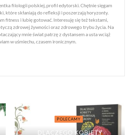
tka filologii polskiej, profil edytorski. Chętnie sięgam
ki, które skłaniają do refleksji i poszerzają horyzonty.
 fitness i lubię gotować. Interesuję się też tekstami,
otyczą zdrowej żywności oraz zdrowego trybu życia. Na
 otaczający mnie świat patrzę z dystansem a usta wciąż
iam w uśmiechu, czasem ironicznym.
POLECAMY
DLACZEGO KOBIETY